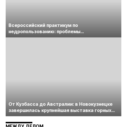
Всероссийский практикум по
недропользованию: проблемы
лицензирования, цифровизации, экспертизы
пройдет в начале июля
От Кузбасса до Австралии: в Новокузнецке
завершилась крупнейшая выставка горных
технологий «Недра России. Уголь России и
Майнинг»
МЕЖДУ ДЕЛОМ