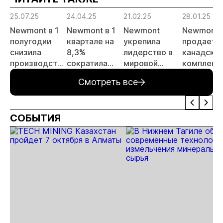
прогнозы для
25.07.25
24.04.25
21.02.25
28.01.25
МСБ
Newmont в 1
Newmont в 1
Newmont
Newmont
полугодии
квартале на
укрепила
продает
снизила
8,3%
лидерство в
канадски
производство
сократила
мировой
комплекс
золота на
производство
золотодобыче
Porcupine
Смотреть все
8,2%
золота
за 425
млн
долларов
СОБЫТИЯ