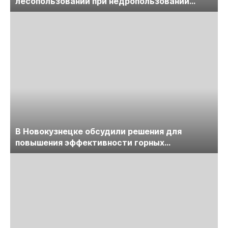
лесопользовании при недропользовании
обсудят на семинаре «ПравоТЭК»
В Новокузнецке обсудили решения для
повышения эффективности горных
предприятий