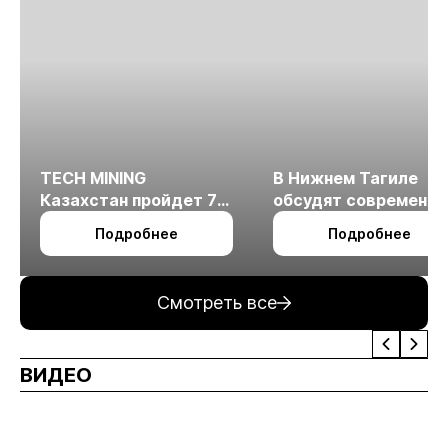
TECH MINING
В Нижнем Тагиле
Казахстан пройдет 7
обсудят современн
октября в Алматы
технологии
Подробнее
Подробнее
измельчения
минерального сырья
Смотреть все
ВИДЕО