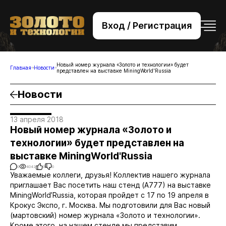
Вход / Регистрация
+7 (495) 221-76-32
bsv@zolteh.ru
Новый номер журнала «Золото и технологии» будет
Главная
Новости
представлен на выставке MiningWorld'Russia
Новости
13 апреля 2018
Новый номер журнала «Золото и
технологии» будет представлен на
выставке MiningWorld'Russia
0
4042
0
0
Уважаемые коллеги, друзья!
Коллектив нашего журнала
приглашает Вас посетить наш стенд (А777) на выставке
MiningWorld’Russia, которая пройдет с 17 по 19 апреля в
Крокус Экспо, г. Москва.
Мы подготовили для Вас новый
(мартовский) номер журнала «Золото и технологии».
Кроме этого, на нашем стенде мы представим