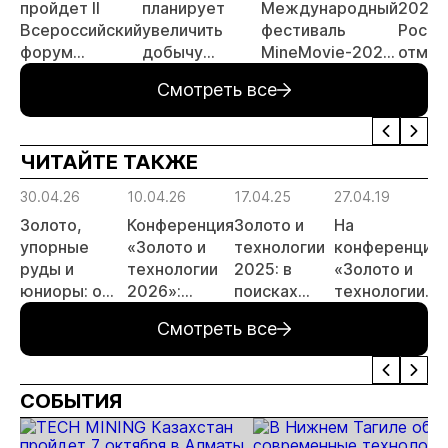
пройдет II
планирует
Международный
2026 
Всероссийский
увеличить
фестиваль
Росси
форум
добычу
MineMovie-2026
отмен
«Россыпное
золота до 10
открыл прием
заяви
Смотреть все
золото
тонн в 2026
заявок
принц
России»
году
россы
отрас
ЧИТАЙТЕ ТАКЖЕ
риски
прогн
30.04.26
10.04.26
17.04.25
27.04.19
МСБ
Золото,
Конференция
Золото и
На
упорные
«Золото и
технологии
конференции
руды и
технологии
2025: в
«Золото и
юниоры: о
2026»:
поисках
технологии»
чём
отрасль
устойчивого
обсудили
Смотреть все
говорили на
обсудит
развития
пути
конференции
итоги и
развития
«Золото и
перспективы
отрасли
СОБЫТИЯ
технологии
развития
2026»