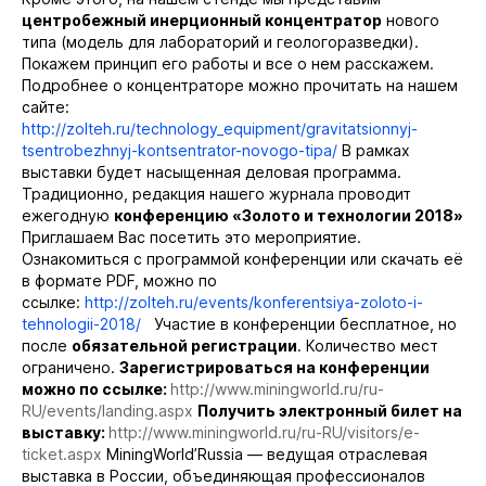
центробежный инерционный концентратор
нового
типа (модель для лабораторий и геологоразведки).
Покажем принцип его работы и все о нем расскажем.
Подробнее о концентраторе можно прочитать на нашем
сайте:
http://zolteh.ru/technology_equipment/gravitatsionnyj-
tsentrobezhnyj-kontsentrator-novogo-tipa/
В рамках
выставки будет насыщенная деловая программа.
Традиционно, редакция нашего журнала проводит
ежегодную
конференцию «Золото и технологии 2018»
Приглашаем Вас посетить это мероприятие.
Ознакомиться с программой конференции или скачать её
в формате PDF, можно по
ссылке:
http://zolteh.ru/events/konferentsiya-zoloto-i-
tehnologii-2018/
Участие в конференции бесплатное, но
после
обязательной регистрации
. Количество мест
ограничено.
Зарегистрироваться на конференции
можно по ссылке:
http://www.miningworld.ru/ru-
RU/events/landing.aspx
Получить электронный билет на
выставку:
http://www.miningworld.ru/ru-RU/visitors/e-
ticket.aspx
MiningWorld’Russia — ведущая отраслевая
выставка в России, объединяющая профессионалов