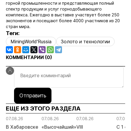
горной промышленности и представляющая полный
спектр продукции и услуг горнодобывающего
комплекса. Ежегодно в выставке участвует более 250
экспонентов и посещают более 4000 участников из 20
стран мира.
Теги:
MiningWorld'Russia
Золото и технологии
КОММЕНТАРИИ (
0
)
Отправить
ЕЩЕ ИЗ ЭТОГО РАЗДЕЛА
07.08.26
07.08.26
07.08.26
07.08.
В Хабаровске
«Высочайший»
VIII
С 1 с