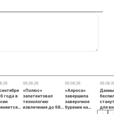
8.26
06.08.26
06.08.26
06.08.2
 сентября
«Полюс»
«Алроса»
Данны
6 года в
запатентовал
завершила
беспи
сии
технологию
заверочное
стану
еняется
извлечения до 98%
бурение на
для в
вительный
золота из
золоторудном
прове