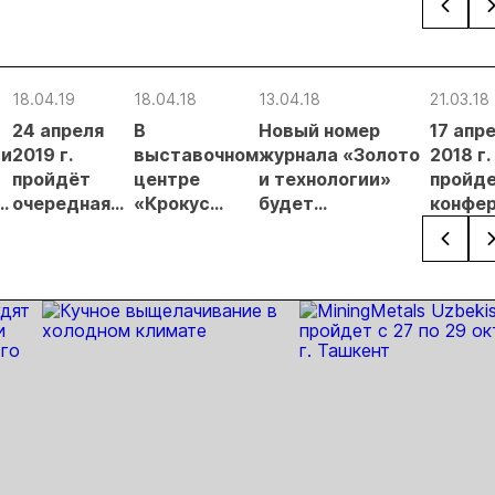
нцип на
металлургического
месторождении
недро
сыпи:
шлака
Дегдекан
раслевые
ки и
18.04.19
18.04.18
13.04.18
21.03.18
гнозы для
24 апреля
В
Новый номер
17 апр
Б
ии
2019 г.
выставочном
журнала «Золото
2018 г.
пройдёт
центре
и технологии»
пройд
»
очередная
«Крокус
будет
конфе
конференция
Экспо»
представлен на
«Золот
«Золото и
прошла
выставке
технол
технологии
конференция
MiningWorld'Russia
2018»
2019»
«Золото и
технологии»