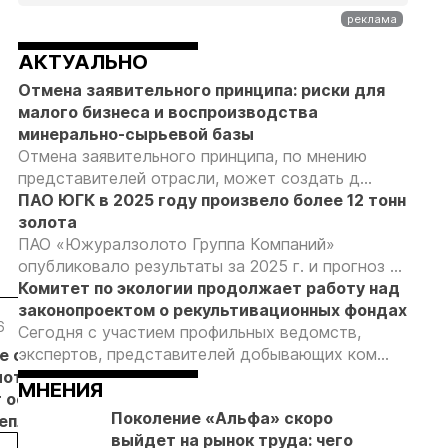
АКТУАЛЬНО
Отмена заявительного принципа: риски для
малого бизнеса и воспроизводства
минерально-сырьевой базы
Отмена заявительного принципа, по мнению
представителей отрасли, может создать д...
ПАО ЮГК в 2025 году произвело более 12 тонн
золота
ПАО «Южуралзолото Группа Компаний»
опубликовало результаты за 2025 г. и прогноз ...
Комитет по экологии продолжает работу над
законопроектом о рекультивационных фондах
6
05.08.26
05.08.26
05.08.26
Сегодня с участием профильных ведомств,
экспертов, представителей добывающих ком...
е с
Добыча
Кассация
Эксперты
лотников
золота на
оставила в
предложили
МНЕНИЯ
т основанием
Камчатке
силе
изменить
Поколение «Альфа» скоро
неплановых
снизилась
приговор
подходы к
выйдет на рынок труда: чего
рок
на 20,3% в
по делу о
регулированию