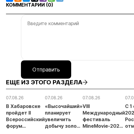
КОММЕНТАРИИ (
0
)
Отправить
ЕЩЕ ИЗ ЭТОГО РАЗДЕЛА
07.08.26
07.08.26
07.08.26
07.0
В Хабаровске
«Высочайший»
VIII
С 1
пройдет II
планирует
Международный
202
Всероссийский
увеличить
фестиваль
Рос
форум
добычу золота
MineMovie-2026
отм
«Россыпное
до 10 тонн в
открыл прием
зая