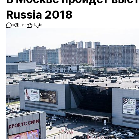
Russia 2018
0
5116
0
0