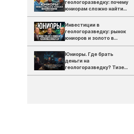
геологоразведку: почему
юниорам сложно найти
деньги
Инвестиции в
геологоразведку: рынок
юниоров и золото в
России
Юниоры. Где брать
деньги на
геологоразведку? Тизер
подкаста ЗиТ №1