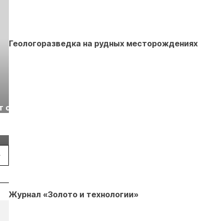
Геологоразведка на рудных месторождениях
Выставка «Рудник
Российская
т с
2026» пройдет в
отраслевая
г.
Екатеринбурге
энергетическая
Подробнее
Подробнее
конференция Р
2026
Журнал «Золото и технологии»