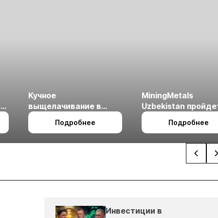
Кучное
MiningMetals
ые
выщелачивание в
Uzbekistan пройде
холодном климате
27 по 29 октября в 
Подробнее
Подробнее
Ташкент
Инвестиции в