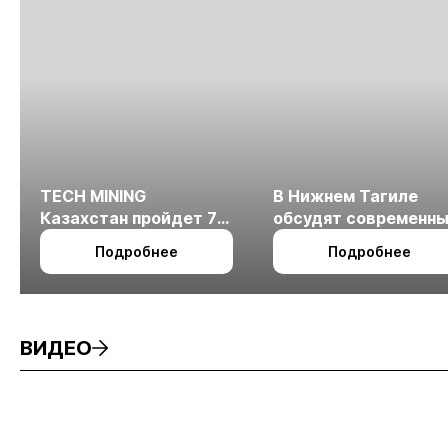
TECH MINING
В Нижнем Тагиле
Казахстан пройдет 7
обсудят современн
октября в Алматы
технологии
Подробнее
Подробнее
измельчения
минерального сырья
ВИДЕО