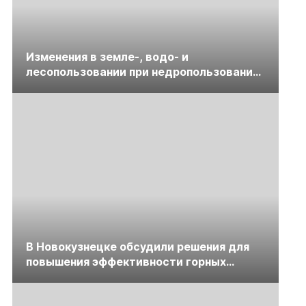
Изменения в земле-, водо- и
лесопользовании при недропользовании
обсудят на семинаре «ПравоТЭК»
В Новокузнецке обсудили решения для
повышения эффективности горных
предприятий