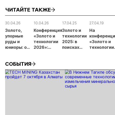
золото
2026 году
заявок
при
ЧИТАЙТЕ ТАКЖЕ
России»
рос
от
рис
30.04.26
10.04.26
17.04.25
27.04.19
про
Золото,
Конференция
Золото и
На
МС
упорные
«Золото и
технологии
конференц
руды и
технологии
2025: в
«Золото и
юниоры: о
2026»:
поисках
технологии
чём
отрасль
устойчивого
обсудили
говорили на
обсудит
развития
пути
СОБЫТИЯ
конференции
итоги и
развития
«Золото и
перспективы
отрасли
технологии
развития
2026»