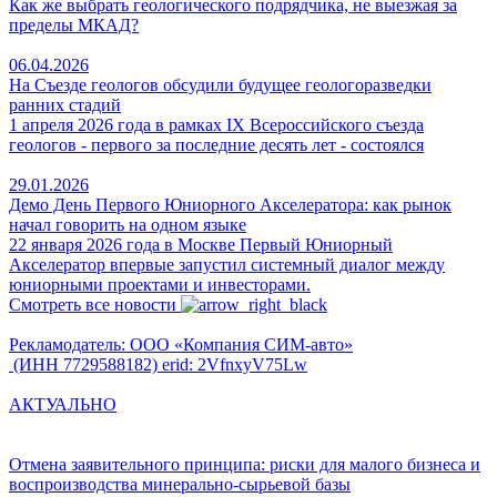
Как же выбрать геологического подрядчика, не выезжая за
пределы МКАД?
06.04.2026
На Съезде геологов обсудили будущее геологоразведки
ранних стадий
1 апреля 2026 года в рамках IX Всероссийского съезда
геологов - первого за последние десять лет - состоялся
29.01.2026
Демо День Первого Юниорного Акселератора: как рынок
начал говорить на одном языке
22 января 2026 года в Москве Первый Юниорный
Акселератор впервые запустил системный диалог между
юниорными проектами и инвесторами.
Смотреть все новости
Рекламодатель: ООО «Компания СИМ-авто»
(ИНН 7729588182) erid: 2VfnxyV75Lw
АКТУАЛЬНО
Отмена заявительного принципа: риски для малого бизнеса и
воспроизводства минерально-сырьевой базы