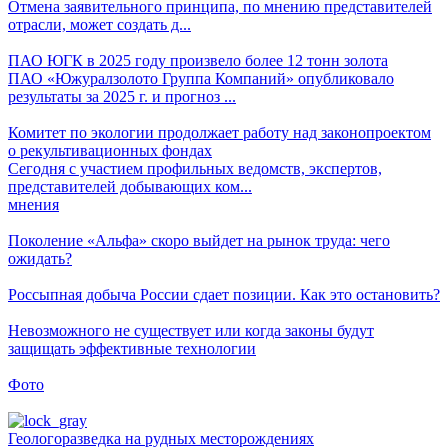
Отмена заявительного принципа, по мнению представителей
отрасли, может создать д...
ПАО ЮГК в 2025 году произвело более 12 тонн золота
ПАО «Южуралзолото Группа Компаний» опубликовало
результаты за 2025 г. и прогноз ...
Комитет по экологии продолжает работу над законопроектом
о рекультивационных фондах
Сегодня с участием профильных ведомств, экспертов,
представителей добывающих ком...
мнения
Поколение «Альфа» скоро выйдет на рынок труда: чего
ожидать?
Россыпная добыча России сдает позиции. Как это остановить?
Невозможного не существует или когда законы будут
защищать эффективные технологии
Фото
Геологоразведка на рудных месторождениях