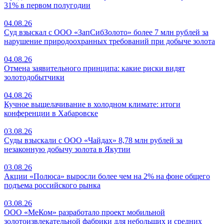
31% в первом полугодии
04.08.26
Суд взыскал с ООО «ЗапСибЗолото» более 7 млн рублей за
нарушение природоохранных требований при добыче золота
04.08.26
Отмена заявительного принципа: какие риски видят
золотодобытчики
04.08.26
Кучное выщелачивание в холодном климате: итоги
конференции в Хабаровске
03.08.26
Суды взыскали с ООО «Чайдах» 8,78 млн рублей за
незаконную добычу золота в Якутии
03.08.26
Акции «Полюса» выросли более чем на 2% на фоне общего
подъема российского рынка
03.08.26
ООО «МеКом» разработало проект мобильной
золотоизвлекательной фабрики для небольших и средних