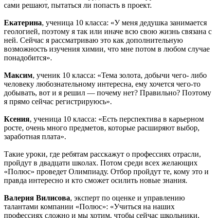
сами решают, пытаться ли попасть в проект.
Екатерина
, ученица 10 класса: «У меня дедушка занимается
геологией, поэтому я так или иначе всю свою жизнь связана с
ней. Сейчас я рассматриваю это как дополнительную
возможность изучения химии, что мне потом в любом случае
понадобится».
Максим
, ученик 10 класса: «Тема золота, добычи чего- либо
человеку любознательному интересна, ему хочется чего-то
добывать, вот и я решил — почему нет? Правильно? Поэтому
я прямо сейчас регистрируюсь».
Ксения
, ученица 10 класса: «Есть перспектива в карьерном
росте, очень много предметов, которые расширяют выбор,
заработная плата».
Такие уроки, где ребятам расскажут о профессиях отрасли,
пройдут в двадцати школах. Потом среди всех желающих
«Полюс» проведет Олимпиаду. Отбор пройдут те, кому это и
правда интересно и кто сможет осилить новые знания.
Валерия Вилисова
, эксперт по оценке и управлению
талантами компании «Полюс»: «Учиться на наших
профессиях сложно и мы хотим, чтобы сейчас школьники,