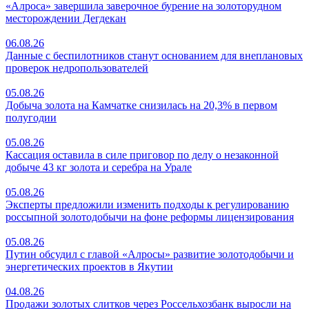
«Алроса» завершила заверочное бурение на золоторудном
месторождении Дегдекан
06.08.26
Данные с беспилотников станут основанием для внеплановых
проверок недропользователей
05.08.26
Добыча золота на Камчатке снизилась на 20,3% в первом
полугодии
05.08.26
Кассация оставила в силе приговор по делу о незаконной
добыче 43 кг золота и серебра на Урале
05.08.26
Эксперты предложили изменить подходы к регулированию
россыпной золотодобычи на фоне реформы лицензирования
05.08.26
Путин обсудил с главой «Алросы» развитие золотодобычи и
энергетических проектов в Якутии
04.08.26
Продажи золотых слитков через Россельхозбанк выросли на