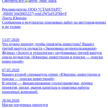
Смотреть все
Рекламодатель: ООО "СТАНДАРТ"
(ИНН 5043065227) erid:2W5zFGFMryF
Лента Юниора
Сообщения о результатах поисковых работ на месторождениях
и не только
13.07.2026
Что нужно юниору, чтобы привлечь инвестора? Вышел
третий выпуск подкаста «Экономика недропользования»
Журнал «Золото и технологии» опубликовал третий выпуск
цикла подкастов «Юниоры: инвестиции в поиски — поиски
инвестиций»
07.05.2026
Вышел второй спецвыпуск серии «Юниоры: инвестиции в
поиски — поиски инвестиций»
В центре — финансирование геологоразведки, оценка
проектов, риски, рынок капитала и практика работы
юниорных компаний.
28.04.2026
Магия тендерных процедур