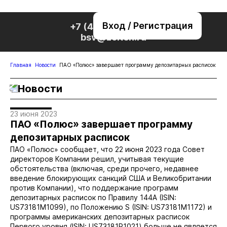
Вход / Регистрация
+7 (495) 221-76-32
bsv@zolteh.ru
Главная
Новости
ПАО «Полюс» завершает программу депозитарных расписок
Новости
23 июня 2023
ПАО «Полюс» завершает программу
депозитарных расписок
ПАО «Полюс» сообщает, что 22 июня 2023 года Совет
директоров Компании решил, учитывая текущие
обстоятельства (включая, среди прочего, недавнее
введение блокирующих санкций США и Великобритании
против Компании), что поддержание программ
депозитарных расписок по Правилу 144A (ISIN:
US73181M1099), по Положению S (ISIN: US73181M1172) и
программы американских депозитарных расписок
Первого уровня (ISIN: US73181P1021) больше не является