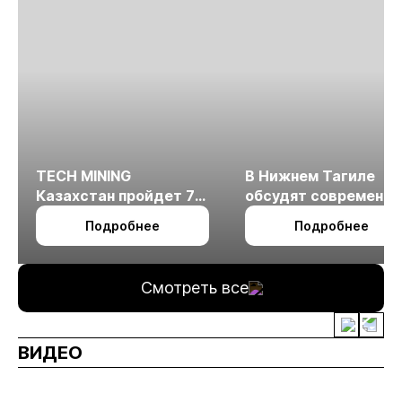
TECH MINING
В Нижнем Тагиле
Казахстан пройдет 7
обсудят современн
октября в Алматы
технологии
Подробнее
Подробнее
измельчения
минерального сырья
Смотреть все
ВИДЕО