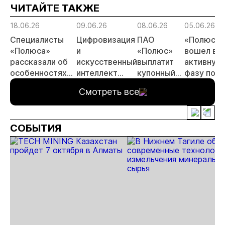
ЧИТАЙТЕ ТАКЖЕ
риски
прогн
18.06.26
09.06.26
08.06.26
05.06.26
МСБ
Специалисты
Цифровизация
ПАО
«Полюс»
«Полюса»
и
«Полюс»
вошел в
рассказали об
искусственный
выплатит
активную
особенностях
интеллект
купонный
фазу по
буровзрывных
важнейшие
доход по
освоению
Смотреть все
работ на
темы
облигациям
«Сухого
месторождении
отраслевой
Лога»
Сухой лог
конференции в
СОБЫТИЯ
Красноярске