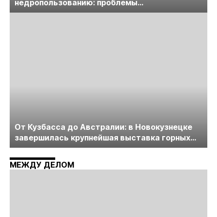
недропользованию: проблемы
лицензирования, цифровизации, экспертизы
пройдет в начале июля
От Кузбасса до Австралии: в Новокузнецке
завершилась крупнейшая выставка горных
технологий «Недра России. Уголь России и
Майнинг»
МЕЖДУ ДЕЛОМ