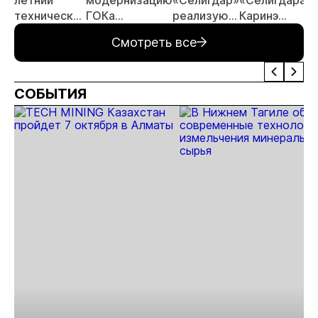
технический
ГОКа
реализуют
Каринэ
совет
«Рябиновый» в
в Якутии
Коряковцевой
Смотреть все
Якутии
пилотный
проект
арендного
СОБЫТИЯ
жилья