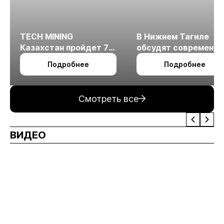
TECH MINING
В Нижнем Тагиле
Казахстан пройдет 7
обсудят современн
октября в Алматы
технологии
Подробнее
Подробнее
измельчения
минерального сырья
Смотреть все
ВИДЕО