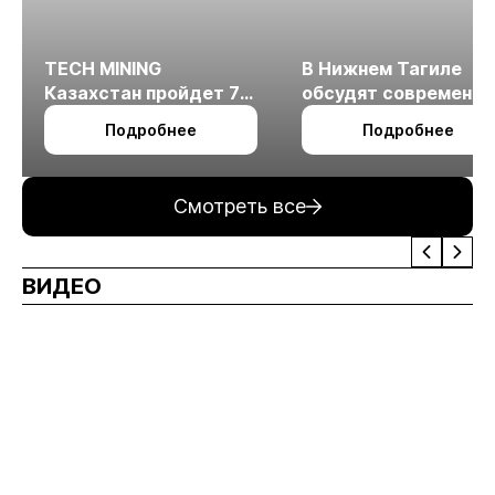
TECH MINING
В Нижнем Тагиле
Казахстан пройдет 7
обсудят современн
октября в Алматы
технологии
Подробнее
Подробнее
измельчения
минерального сырья
Смотреть все
ВИДЕО