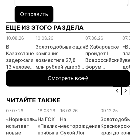
Отправить
ЕЩЕ ИЗ ЭТОГО РАЗДЕЛА
10.08.26
10.08.26
07.08.26
07.08.
В
Золотодобывающая
В Хабаровске
«Выс
Казахстане
компания
пройдет II
план
задержали
возместила 27,8
Всероссийский
увели
13 человек
млн рублей ущерба
форум
добы
за
за загрязнение рек
«Россыпное
золот
Смотреть все
незаконную
в Красноярском
золото
тонн 
добычу
крае
России»
году
золота
ЧИТАЙТЕ ТАКЖЕ
07.07.26
18.03.26
16.03.26
09.12.25
«Норникель»
На ГОК
На
Золотодобытч
испытает
«Павлик»
месторождение
Красноярског
новые
прибыла
Сухой Лог
края до конца