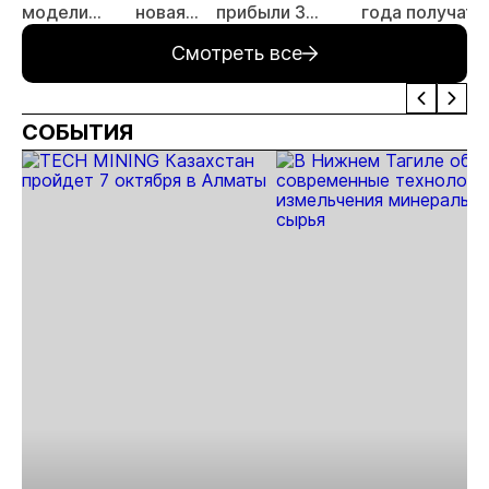
модели
новая
прибыли 3
года получат 1
подземной
техника
самосвала
самосвалов
Смотреть все
техники
БЕЛАЗ
БЕЛАЗ
БЕЛАЗ
СОБЫТИЯ