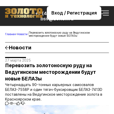
Вход / Регистрация
+7 (495) 221-76-32
bsv@zolteh.ru
Перевозить золотоносную руду на Ведугинском
Главная
Новости
месторождении будут новые БЕЛАЗы
Новости
27 марта 2025
Перевозить золотоносную руду на
Ведугинском месторождении будут
новые БЕЛАЗы
Четырнадцать 90-тонных карьерных самосвалов
БЕЛАЗ-7558Р и один тягач-буксировщик БЕЛАЗ-7413D
поставлены на Ведугинское месторождение золота в
Красноярском крае.
0
858
0
0