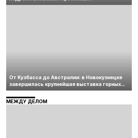
лицензирования, цифровизации, экспертизы
пройдет в начале июля
От Кузбасса до Австралии: в Новокузнецке
завершилась крупнейшая выставка горных
технологий «Недра России. Уголь России и
Майнинг»
МЕЖДУ ДЕЛОМ