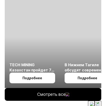
TECH MINING
В Нижнем Тагиле
Казахстан пройдет 7
обсудят современн
октября в Алматы
технологии
Подробнее
Подробнее
измельчения
минерального сырья
Смотреть все