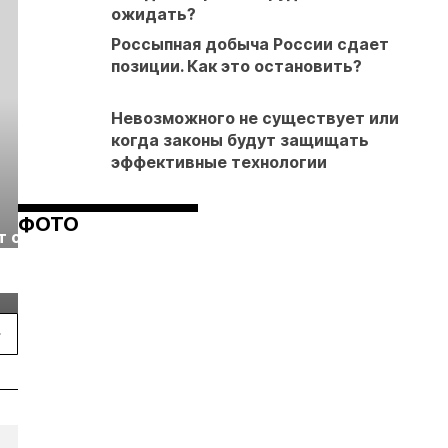
ожидать?
Россыпная добыча России сдает
позиции. Как это остановить?
Невозможного не существует или
когда законы будут защищать
эффективные технологии
Выставка «Рудник
Российская
ФОТО
т с
2026» пройдет в
отраслевая
г.
Екатеринбурге
энергетическая
Подробнее
Подробнее
конференция Р
2026