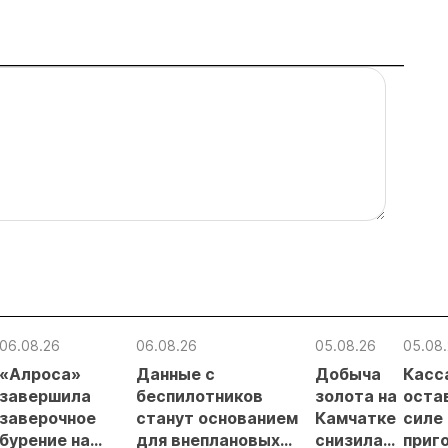
06.08.26
06.08.26
05.08.26
05.08
«Алроса»
Данные с
Добыча
Касс
завершила
беспилотников
золота на
оста
заверочное
станут основанием
Камчатке
силе
бурение на
для внеплановых
снизилась
приг