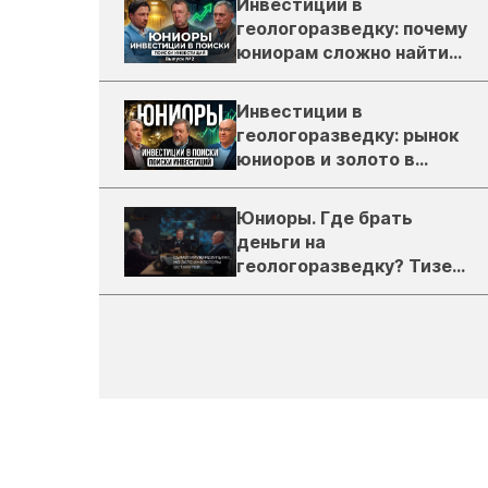
Инвестиции в
геологоразведку: почему
юниорам сложно найти
деньги
Инвестиции в
геологоразведку: рынок
юниоров и золото в
России
Юниоры. Где брать
деньги на
геологоразведку? Тизер
подкаста ЗиТ №1