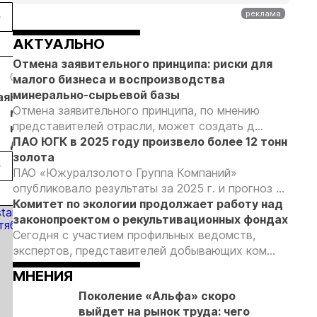
лу о
регулированию
золотодобычи
выросли на 31
конной
россыпной
и
в первом
че 43
золотодобычи
энергетических
полугодии
АКТУАЛЬНО
лота и
на фоне
проектов в
Отмена заявительного принципа: риски для
бра на
реформы
Якутии
01.06.26
01.06.26
29.05.26
малого бизнеса и воспроизводства
е
лицензирования
минерально-сырьевой базы
ая
На Галкинском
На ГОКе Ведуги
На фабрике
Отмена заявительного принципа, по мнению
месторождении
начались
«Краснотурьинск
представителей отрасли, может создать д...
на Урале начали
пусконаладочные
Полиметалл»
ПАО ЮГК в 2025 году произвело более 12 тонн
добывать руду
работы
изготовили 10
золота
тонн золота
ПАО «Южуралзолото Группа Компаний»
опубликовало результаты за 2025 г. и прогноз ...
Комитет по экологии продолжает работу над
законопроектом о рекультивационных фондах
Сегодня с участием профильных ведомств,
экспертов, представителей добывающих ком...
МНЕНИЯ
Поколение «Альфа» скоро
выйдет на рынок труда: чего