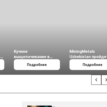
Кучное
MiningMetals
ые
выщелачивание в
Uzbekistan пройде
холодном климате
27 по 29 октября в 
Подробнее
Подробнее
Ташкент