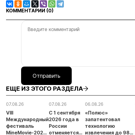
КОММЕНТАРИИ (
0
)
Отправить
ЕЩЕ ИЗ ЭТОГО РАЗДЕЛА
07.08.26
07.08.26
06.08.26
VIII
С 1 сентября
«Полюс»
Международный
2026 года в
запатентовал
фестиваль
России
технологию
MineMovie-2026
отменяется
извлечения до 98%