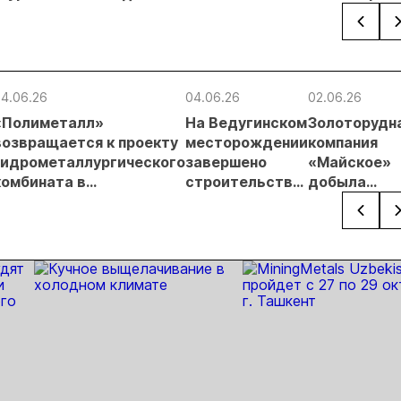
золоторудном
проверок
на 20,3% в
по де
месторождении
недропользователей
первом
неза
Дегдекан
полугодии
добы
кг зо
сере
4.06.26
04.06.26
02.06.26
Урал
«Полиметалл»
На Ведугинском
Золоторудн
возвращается к проекту
месторождении
компания
гидрометаллургического
завершено
«Майское»
комбината в
строительство
добыла
Хабаровском крае
выделенной
десять
сети LTE/5G
миллионов
тонн руды