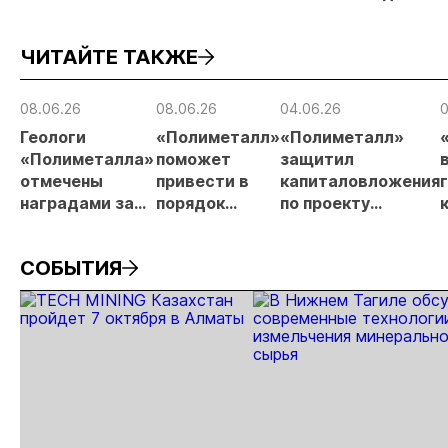
открыл прием
заявительный
золота из
заявок
принцип на
металлургического
ЧИТАЙТЕ ТАКЖЕ
россыпи:
шлака
отраслевые
риски и
08.06.26
08.06.26
04.06.26
0
прогнозы для
Геологи
«Полиметалл»
«Полиметалл»
МСБ
«Полиметалла»
поможет
защитил
отмечены
привести в
капиталовложения
наградами за
порядок
по проекту
открытие
автодорогу в
«Новопетровское»
месторождения
Певеке
СОБЫТИЯ
«Андрей»