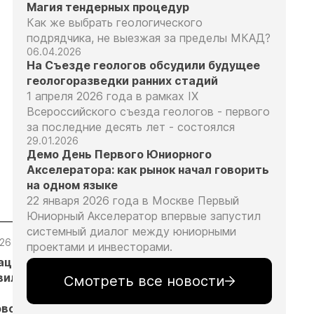
Магия тендерных процедур
Как же выбрать геологического
подрядчика, не выезжая за пределы МКАД?
06.04.2026
На Съезде геологов обсудили будущее
геологоразведки ранних стадий
1 апреля 2026 года в рамках IX
Всероссийского съезда геологов - первого
за последние десять лет - состоялся
29.01.2026
Демо День Первого Юниорного
Акселератора: как рынок начал говорить
на одном языке
22 января 2026 года в Москве Первый
Юниорный Акселератор впервые запустил
системный диалог между юниорными
.26
05.08.26
05.08.26
04.08.26
проектами и инвесторами.
ация
Эксперты
Путин обсудил
Продажи
вила в
предложили
с главой
золотых
Смотреть все новости
изменить
«Алросы»
слитков через
овор
подходы к
развитие
Россельхозбан