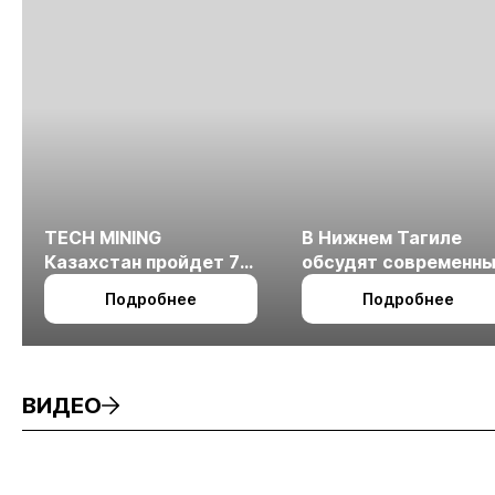
TECH MINING
В Нижнем Тагиле
Казахстан пройдет 7
обсудят современн
октября в Алматы
технологии
Подробнее
Подробнее
измельчения
минерального сырья
ВИДЕО