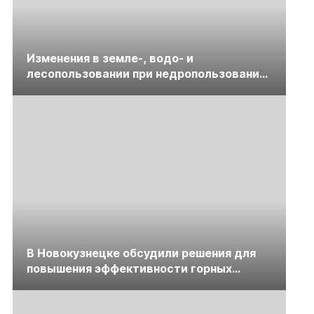
Изменения в земле-, водо- и
лесопользовании при недропользовании
обсудят на семинаре «ПравоТЭК»
В Новокузнецке обсудили решения для
повышения эффективности горных
предприятий