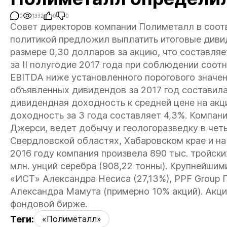
0
1332
0
0
Совет директоров компании Полиметалл в соот
политикой предложил выплатить итоговые дивид
размере 0,30 долларов за акцию, что составля
за II полугодие 2017 года при соблюдении соот
EBITDA ниже установленного порогового значен
объявленных дивидендов за 2017 год составила
дивидендная доходность к средней цене на акц
доходность за 3 года составляет 4,3%.
Компан
Джерси, ведет добычу и геологоразведку в чет
Свердловской областях, Хабаровском крае и на 
2016 году компания произвела 890 тыс. тройских
млн. унций серебра (908,22 тонны). Крупнейшим
«ИСТ» Александра Несиса (27,13%), PPF Group П
Александра Мамута (примерно 10% акций). Акц
фондовой бирже.
Теги:
«Полиметалл»