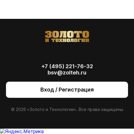
+7 (495) 221-76-32
bsv@zolteh.ru
На сайте осуществляется обработка файлов
cookie
, необходимых для работы сайта, а
Вход / Регистрация
также для анализа сайта и улучшения
предоставляемых сервисов с
использованием метрической программы
Яндекс.Метрика. Продолжая использовать
© 2026 «Золото и Технологии». Все права защищены
сайт, вы даете
согласие
на использование
данных технологий.
Согласен