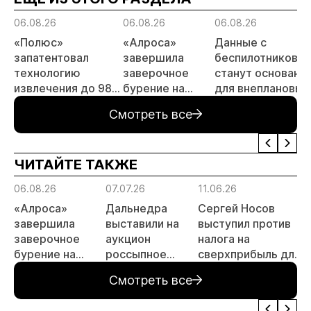
06.08.26
06.08.26
06.08.26
«Полюс»
«Алроса»
Данные с
запатентовал
завершила
беспилотников
технологию
заверочное
станут основани
извлечения до 98%
бурение на
для внеплановых
золота из
золоторудном
проверок
Смотреть все
металлургического
месторождении
недропользоват
шлака
Дегдекан
ЧИТАЙТЕ ТАКЖЕ
06.08.26
07.07.26
11.06.26
1
«Алроса»
Дальнедра
Сергей Носов
завершила
выставили на
выступил против
заверочное
аукцион
налога на
бурение на
россыпное
сверхприбыль для
а
золоторудном
месторождение
золотодобытчиков
Смотреть все
месторождении
«ручей Сударь»
Дегдекан
на Колыме с