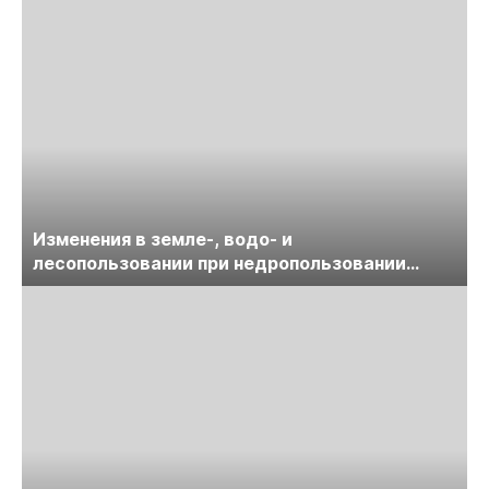
Изменения в земле-, водо- и
лесопользовании при недропользовании
обсудят на семинаре «ПравоТЭК»