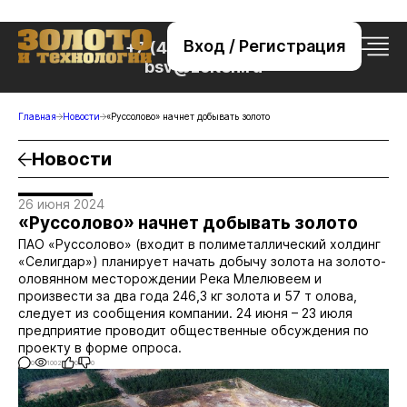
Вход / Регистрация
+7 (495) 221-76-32
bsv@zolteh.ru
Главная
Новости
«Руссолово» начнет добывать золото
Новости
26 июня 2024
«Руссолово» начнет добывать золото
ПАО «Руссолово» (входит в полиметаллический холдинг
«Селигдар») планирует начать добычу золота на золото-
оловянном месторождении Река Млелювеем и
произвести за два года 246,3 кг золота и 57 т олова,
следует из сообщения компании. 24 июня – 23 июля
предприятие проводит общественные обсуждения по
проекту в форме опроса.
0
1002
0
0