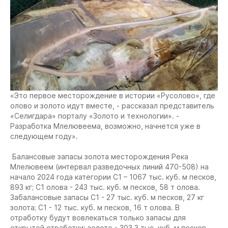
«Это первое месторождение в истории «Русолово», где
олово и золото идут вместе, - рассказал представитель
«Селигдара» порталу «Золото и технологии». -
Разработка Млелювеема, возможно, начнется уже в
следующем году».
Балансовые запасы золота месторождения Река
Млелювеем (интервал разведочных линий 470-508) на
начало 2024 года категории С1 – 1067 тыс. куб. м песков,
893 кг; С1 олова - 243 тыс. куб. м песков, 58 т олова.
Забалансовые запасы С1 - 27 тыс. куб. м песков, 27 кг
золота; С1 - 12 тыс. куб. м песков, 16 т олова. В
отработку будут вовлекаться только запасы для
открытой отработки: золото - 303,3 тыс. куб. м песков,