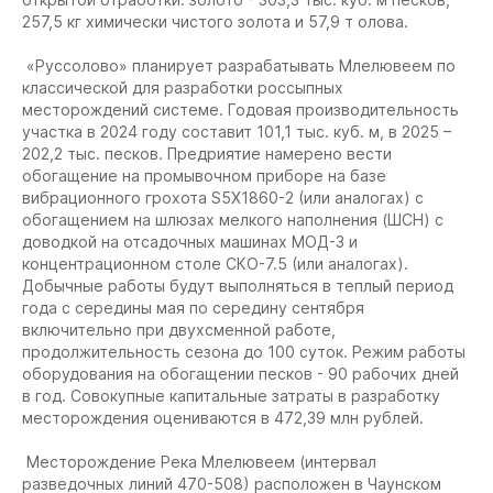
257,5 кг химически чистого золота и 57,9 т олова.
«Руссолово» планирует разрабатывать Млелювеем по
классической для разработки россыпных
месторождений системе. Годовая производительность
участка в 2024 году составит 101,1 тыс. куб. м, в 2025 –
202,2 тыс. песков. Предриятие намерено вести
обогащение на промывочном приборе на базе
вибрационного грохота S5X1860-2 (или аналогах) с
обогащением на шлюзах мелкого наполнения (ШСН) с
доводкой на отсадочных машинах МОД-3 и
концентрационном столе СКО-7.5 (или аналогах).
Добычные работы будут выполняться в теплый период
года с середины мая по середину сентября
включительно при двухсменной работе,
продолжительность сезона до 100 суток. Режим работы
оборудования на обогащении песков - 90 рабочих дней
в год. Совокупные капитальные затраты в разработку
месторождения оцениваются в 472,39 млн рублей.
Месторождение Река Млелювеем (интервал
разведочных линий 470-508) расположен в Чаунском