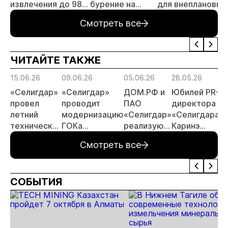
извлечения до 98%
бурение на
для внеплановых
золота из
золоторудном
проверок
Смотреть все
металлургического
месторождении
недропользоват
шлака
Дегдекан
ЧИТАЙТЕ ТАКЖЕ
15.06.26
09.06.26
05.06.26
28.05.26
«Селигдар»
«Селигдар»
ДОМ.РФ и
Юбилей PR-
провел
проводит
ПАО
директора
летний
модернизацию
«Селигдар»
«Селигдара»
технический
ГОКа
реализуют
Каринэ
совет
«Рябиновый» в
в Якутии
Коряковцевой
Смотреть все
Якутии
пилотный
проект
арендного
СОБЫТИЯ
жилья