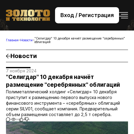
Вход / Регистрация
+7 (495) 221-76-32
bsv@zolteh.ru
"Селигдар" 10 декабря начнёт размещение "серебрянных"
Главная
Новости
облигаций
Новости
7 ноября 2024
"Селигдар" 10 декабря начнёт
размещение "серебрянных" облигаций
Полиметаллический холдинг «Селигдар» 10 декабря
приступит к размещению первого выпуска нового
финансового инструмента – «серебряных» облигаций
серии SILV01, сообщает компания. Предварительный
объем размещения составляет до 2,5 т серебра.
0
695
0
0