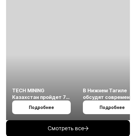
TECH MINING
В Нижнем Тагиле
Казахстан пройдет 7
обсудят современн
октября в Алматы
технологии
Подробнее
Подробнее
измельчения
минерального сырья
Смотреть все