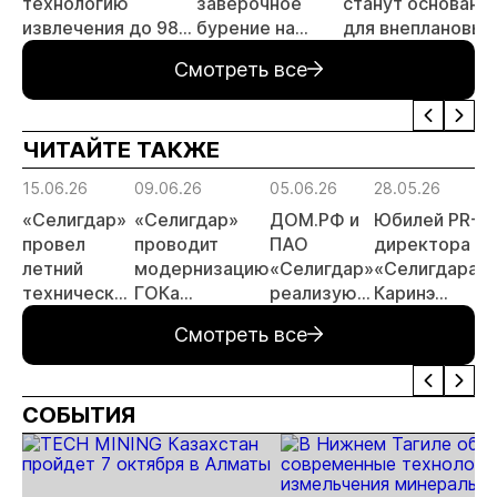
технологию
заверочное
станут основани
извлечения до 98%
бурение на
для внеплановых
золота из
золоторудном
проверок
Смотреть все
металлургического
месторождении
недропользоват
шлака
Дегдекан
ЧИТАЙТЕ ТАКЖЕ
15.06.26
09.06.26
05.06.26
28.05.26
«Селигдар»
«Селигдар»
ДОМ.РФ и
Юбилей PR-
провел
проводит
ПАО
директора
летний
модернизацию
«Селигдар»
«Селигдара»
технический
ГОКа
реализуют
Каринэ
совет
«Рябиновый» в
в Якутии
Коряковцевой
Смотреть все
Якутии
пилотный
проект
арендного
СОБЫТИЯ
жилья