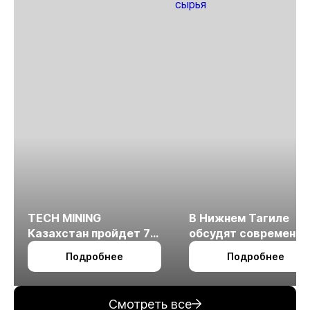
TECH MINING
В Нижнем Тагиле
Казахстан пройдет 7
обсудят современн
октября в Алматы
технологии
Подробнее
Подробнее
измельчения
минерального сырья
Смотреть все