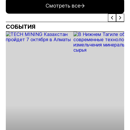
совет
«Рябиновый» в
в Якутии
Коряковцевой
Смотреть все
Якутии
пилотный
проект
арендного
СОБЫТИЯ
жилья