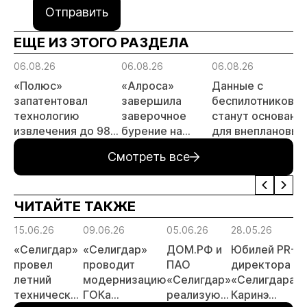
Отправить
ЕЩЕ ИЗ ЭТОГО РАЗДЕЛА
06.08.26
06.08.26
06.08.26
«Полюс»
«Алроса»
Данные с
запатентовал
завершила
беспилотников
технологию
заверочное
станут основани
извлечения до 98%
бурение на
для внеплановых
золота из
золоторудном
проверок
Смотреть все
металлургического
месторождении
недропользоват
шлака
Дегдекан
ЧИТАЙТЕ ТАКЖЕ
15.06.26
09.06.26
05.06.26
28.05.26
«Селигдар»
«Селигдар»
ДОМ.РФ и
Юбилей PR-
провел
проводит
ПАО
директора
летний
модернизацию
«Селигдар»
«Селигдара»
технический
ГОКа
реализуют
Каринэ