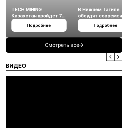
TECH MINING
В Нижнем Тагиле
Казахстан пройдет 7
обсудят современн
октября в Алматы
технологии
Подробнее
Подробнее
измельчения
минерального сырья
Смотреть все
ВИДЕО