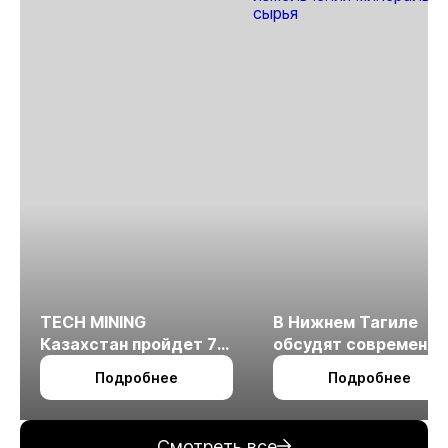
TECH MINING
В Нижнем Тагиле
Казахстан пройдет 7
обсудят современн
октября в Алматы
технологии
Подробнее
Подробнее
измельчения
минерального сырья
Смотреть все