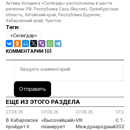
Активы Холдинга «Селигдар» расположены в шести
регионах РФ: Республика Саха (Якутия), Оренбургская
область, Алтайский край, Республика Бурятия,
Хабаровский край, Чукотка.
Теги:
«Селигдар»
КОММЕНТАРИИ (
0
)
Отправить
ЕЩЕ ИЗ ЭТОГО РАЗДЕЛА
07.08.26
07.08.26
07.08.26
07.08.
В Хабаровске
«Высочайший»
VIII
С 1 с
пройдет II
планирует
Международный
2026 