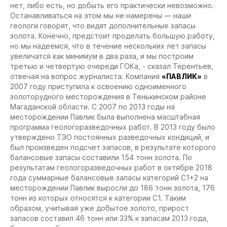
нет, либо есть, но добыть его практически невозможно.
Останавливаться на этом мы не намерены — наши
геологи говорят, что видят дополнительные запасы
золота. Конечно, предстоит проделать большую работу,
но мы надеемся, что в течение нескольких лет запасы
увеличатся как минимум в два раза, и мы построим
третью и четвертую очереди ГОКа, - сказал Терентьев,
отвечая на вопрос журналиста.
Компания
«ПАВЛИК»
в
2007 году приступила к освоению одноименного
золоторудного месторождения в Тенькинском районе
Магаданской области.
С 2007 по 2013 годы на
месторождении Павлик была выполнена масштабная
программа геологоразведочных работ. В 2013 году было
утверждено ТЭО постоянных разведочных кондиций, и
был произведен подсчет запасов, в результате которого
балансовые запасы составили 154 тонн золота.
По
результатам геологоразведочных работ в октябре 2018
года суммарные балансовые запасы категорий С1+2 на
месторождении Павлик выросли до 186 тонн золота, 176
тонн из которых относятся к категории С1. Таким
образом, учитывая уже добытое золото, прирост
запасов составил 46 тонн или 33% к запасам 2013 года,