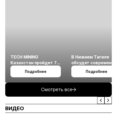
TECH MINING
В Нижнем Тагиле
Казахстан пройдет 7
обсудят современн
октября в Алматы
технологии
Подробнее
Подробнее
измельчения
минерального сырья
Смотреть все
ВИДЕО