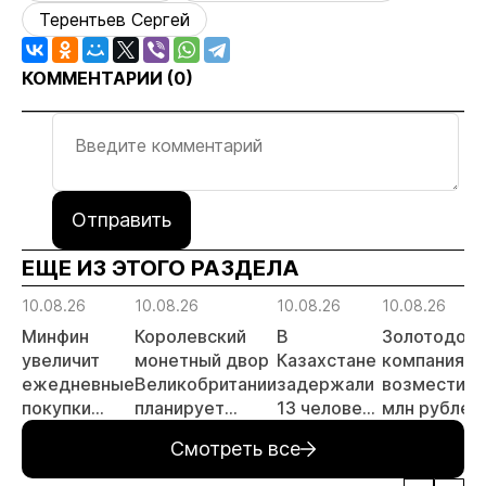
Терентьев Сергей
КОММЕНТАРИИ (
0
)
Отправить
ЕЩЕ ИЗ ЭТОГО РАЗДЕЛА
10.08.26
10.08.26
10.08.26
10.08.26
Минфин
Королевский
В
Золотодоб
увеличит
монетный двор
Казахстане
компания
ежедневные
Великобритании
задержали
возместила
покупки
планирует
13 человек
млн рублей
валюты и
удвоить
за
за загрязне
Смотреть все
золота до
мощности по
незаконную
в Краснояр
6,5 млрд
переработке
добычу
крае