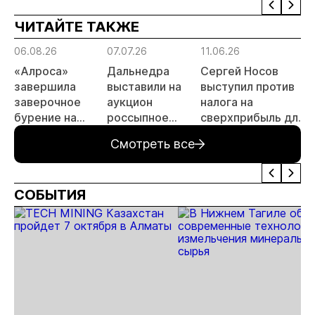
рублей
электронных
золота
ЧИТАЙТЕ ТАКЖЕ
отходов
06.08.26
07.07.26
11.06.26
1
«Алроса»
Дальнедра
Сергей Носов
завершила
выставили на
выступил против
заверочное
аукцион
налога на
бурение на
россыпное
сверхприбыль для
а
золоторудном
месторождение
золотодобытчиков
Смотреть все
месторождении
«ручей Сударь»
Дегдекан
на Колыме с
запасами 143 кг
СОБЫТИЯ
золота