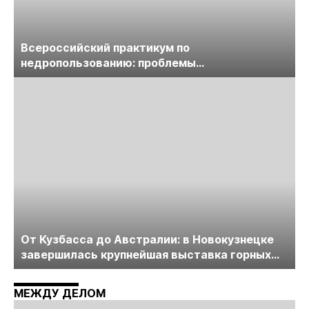
Всероссийский практикум по
недропользованию: проблемы
лицензирования, цифровизации, экспертизы
пройдет в начале июля
От Кузбасса до Австралии: в Новокузнецке
завершилась крупнейшая выставка горных
технологий «Недра России. Уголь России и
Майнинг»
МЕЖДУ ДЕЛОМ