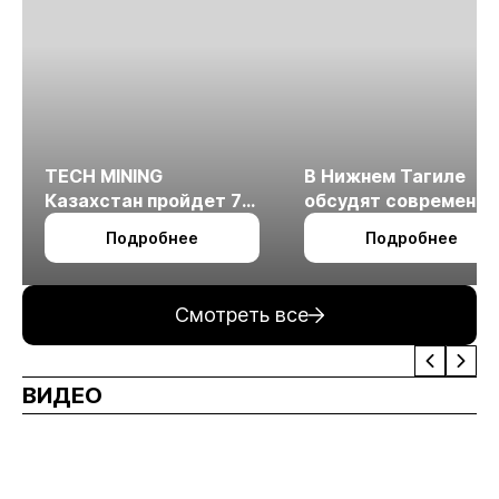
TECH MINING
В Нижнем Тагиле
Казахстан пройдет 7
обсудят современн
октября в Алматы
технологии
Подробнее
Подробнее
измельчения
минерального сырья
Смотреть все
ВИДЕО