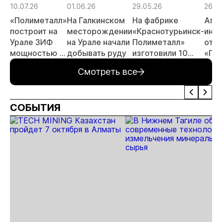
10.07.26
01.06.26
29.05.26
26.0
«Полиметалл»
На Галкинском
На фабрике
Апе
построит на
месторождении
«Краснотурьинск-
инс
Урале ЗИФ
на Урале начали
Полиметалл»
отка
мощностью 3
добывать руду
изготовили 10
«По
млн тонн
тонн золота
Смотреть все
руды в год
СОБЫТИЯ