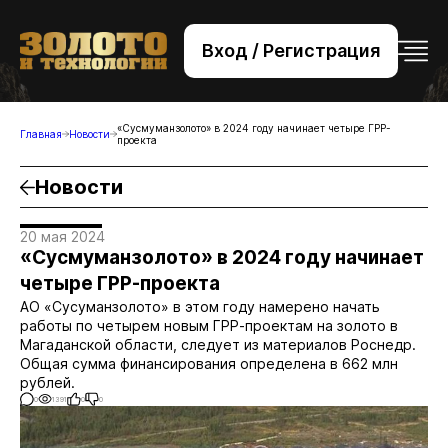
Вход / Регистрация
+7 (495) 221-76-32
bsv@zolteh.ru
«Сусмуманзолото» в 2024 году начинает четыре ГРР-
Главная
Новости
проекта
Новости
20 мая 2024
«Сусмуманзолото» в 2024 году начинает
четыре ГРР-проекта
АО «Сусуманзолото» в этом году намерено начать
работы по четырем новым ГРР-проектам на золото в
Магаданской области, следует из материалов Роснедр.
Общая сумма финансирования определена в 662 млн
рублей.
0
1391
0
0