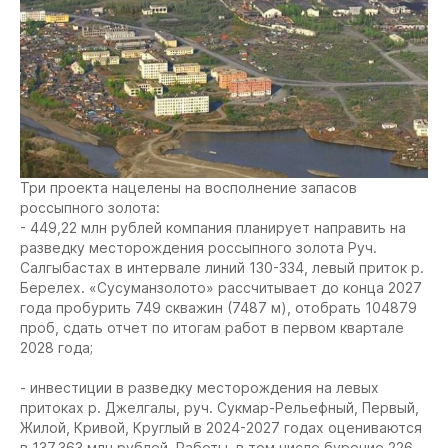
Три проекта нацелены на восполнение запасов
россыпного золота:
- 449,22 млн рублей компания планирует направить на
разведку месторождения россыпного золота Руч.
Салгыбастах в интервале линий 130-334, левый приток р.
Берелех. «Сусуманзолото» рассчитывает до конца 2027
года пробурить 749 скважин (7487 м), отобрать 104879
проб, сдать отчет по итогам работ в первом квартале
2028 года;
- инвестиции в разведку месторождения на левых
притоках р. Джелгалы, руч. Сукмар-Рельефный, Первый,
Жилой, Кривой, Круглый в 2024-2027 годах оцениваются
в 137,363 млн рублей. Работы, в том числе бурение 226