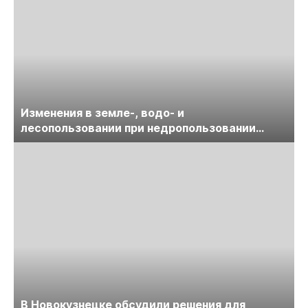
Изменения в земле-, водо- и
лесопользовании при недропользовании
обсудят на семинаре «ПравоТЭК»
В Новокузнецке обсудили решения для