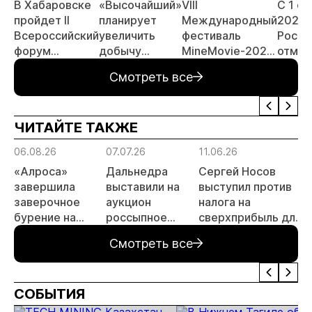
В Хабаровске
«Высочайший»
VIII
С 1 с
пройдет II
планирует
Международный
2026 
Всероссийский
увеличить
фестиваль
Росси
форум
добычу
MineMovie-2026
отмен
«Россыпное
золота до 10
открыл прием
заяви
Смотреть все
золото
тонн в 2026
заявок
принц
России»
году
россы
отрас
ЧИТАЙТЕ ТАКЖЕ
риски
прогн
06.08.26
07.07.26
11.06.26
1
МСБ
«Алроса»
Дальнедра
Сергей Носов
завершила
выставили на
выступил против
заверочное
аукцион
налога на
бурение на
россыпное
сверхприбыль для
а
золоторудном
месторождение
золотодобытчиков
Смотреть все
месторождении
«ручей Сударь»
Дегдекан
на Колыме с
запасами 143 кг
СОБЫТИЯ
золота