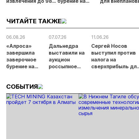
извлечения до 98%
бурение на
для внепланов
золота из
золоторудном
проверок
металлургического
месторождении
недропользов
ЧИТАЙТЕ ТАКЖЕ
шлака
Дегдекан
06.08.26
07.07.26
11.06.26
«Алроса»
Дальнедра
Сергей Носов
завершила
выставили на
выступил против
заверочное
аукцион
налога на
бурение на
россыпное
сверхприбыль дл
золоторудном
месторождение
золотодобытчико
месторождении
«ручей Сударь»
СОБЫТИЯ
Дегдекан
на Колыме с
запасами 143 кг
золота