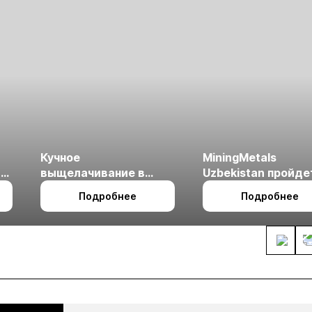
Кучное
MiningMetals
ые
выщелачивание в
Uzbekistan пройде
холодном климате
27 по 29 октября в 
Подробнее
Подробнее
Ташкент