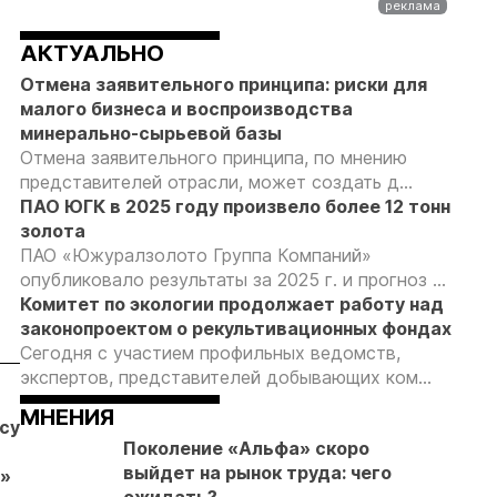
АКТУАЛЬНО
Отмена заявительного принципа: риски для
малого бизнеса и воспроизводства
минерально-сырьевой базы
Отмена заявительного принципа, по мнению
представителей отрасли, может создать д...
ПАО ЮГК в 2025 году произвело более 12 тонн
золота
ПАО «Южуралзолото Группа Компаний»
опубликовало результаты за 2025 г. и прогноз ...
Комитет по экологии продолжает работу над
законопроектом о рекультивационных фондах
Сегодня с участием профильных ведомств,
экспертов, представителей добывающих ком...
04.08.26
04.08.26
04.08.26
МНЕНИЯ
бсудил
Продажи
Суд взыскал с
Отмена
Поколение «Альфа» скоро
золотых
ООО
заявительн
выйдет на рынок труда: чего
»
слитков через
«ЗапСибЗолото»
принципа: к