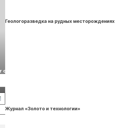
Геологоразведка на рудных месторождениях
Выставка «Рудник
Российская
т с
2026» пройдет в
отраслевая
г.
Екатеринбурге
энергетическая
Подробнее
Подробнее
конференция Р
2026
Журнал «Золото и технологии»