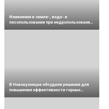
Изменения в земле-, водо- и
лесопользовании при недропользовании
обсудят на семинаре «ПравоТЭК»
В Новокузнецке обсудили решения для
повышения эффективности горных
предприятий