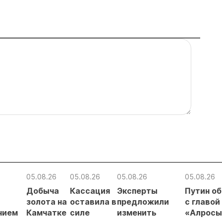
05.08.26
05.08.26
05.08.26
05.08.26
Добыча
Кассация
Эксперты
Путин о
в
золота на
оставила в
предложили
с главой
нием
Камчатке
силе
изменить
«Алросы