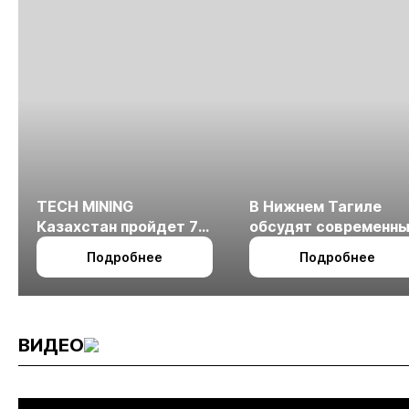
TECH MINING
В Нижнем Тагиле
Казахстан пройдет 7
обсудят современн
октября в Алматы
технологии
Подробнее
Подробнее
измельчения
минерального сырья
ВИДЕО