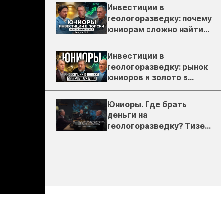
Инвестиции в
геологоразведку: почему
юниорам сложно найти
деньги
Инвестиции в
геологоразведку: рынок
юниоров и золото в
России
Юниоры. Где брать
деньги на
геологоразведку? Тизер
подкаста ЗиТ №1