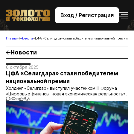
Вход / Регистрация
+7 (495) 221-76-32
bsv@zolteh.ru
Главная
Новости
ЦФА «Селигдара» стали победителем национальной премии
Новости
6 октября 2025
ЦФА «Селигдара» стали победителем
национальной премии
Холдинг «Селигдар» выступил участником III Форума
«Цифровые финансы: новая экономическая реальность».
0
876
0
0