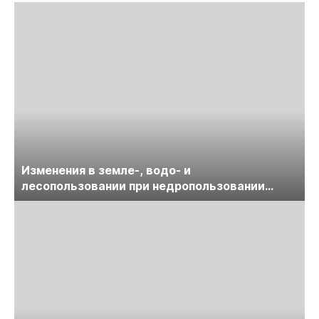
Изменения в земле-, водо- и
лесопользовании при недропользовании
обсудят на семинаре «ПравоТЭК»