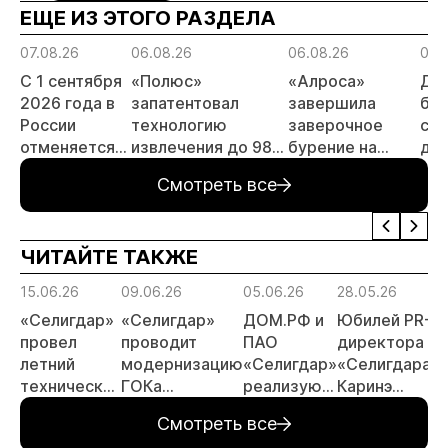
ЕЩЕ ИЗ ЭТОГО РАЗДЕЛА
07.08.26
06.08.26
06.08.26
06.
С 1 сентября
«Полюс»
«Алроса»
Да
2026 года в
запатентовал
завершила
бес
России
технологию
заверочное
ста
отменяется
извлечения до 98%
бурение на
для
заявительный
золота из
золоторудном
пр
Смотреть все
принцип на
металлургического
месторождении
не
россыпи:
шлака
Дегдекан
отраслевые
ЧИТАЙТЕ ТАКЖЕ
риски и
прогнозы для
15.06.26
09.06.26
05.06.26
28.05.26
МСБ
«Селигдар»
«Селигдар»
ДОМ.РФ и
Юбилей PR-
провел
проводит
ПАО
директора
летний
модернизацию
«Селигдар»
«Селигдара»
технический
ГОКа
реализуют
Каринэ
совет
«Рябиновый» в
в Якутии
Коряковцевой
Смотреть все
Якутии
пилотный