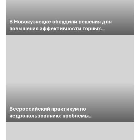
В Новокузнецке обсудили решения для
повышения эффективности горных
предприятий
Всероссийский практикум по
недропользованию: проблемы
лицензирования, цифровизации, экспертизы
пройдет в начале июля