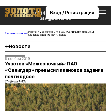
Вход / Регистрация
+7 (495) 221-76-32
bsv@zolteh.ru
Участок «Межсопочный» ПАО «Селигдар» превысил
Главная
Новости
плановое задание почти вдвое
Новости
8 ноября 2019
Участок «Межсопочный» ПАО
«Селигдар» превысил плановое задание
почти вдвое
0
4779
0
0