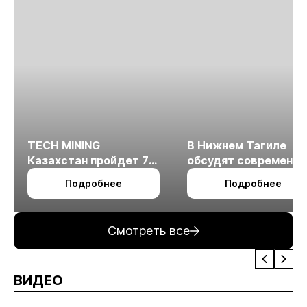
TECH MINING
В Нижнем Тагиле
Казахстан пройдет 7
обсудят современн
октября в Алматы
технологии
Подробнее
Подробнее
измельчения
минерального сырья
Смотреть все
ВИДЕО