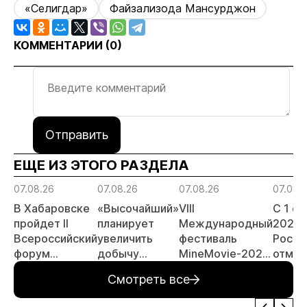
«Селигдар»
Файзализода Мансурджон
КОММЕНТАРИИ (
0
)
Отправить
ЕЩЕ ИЗ ЭТОГО РАЗДЕЛА
07.08.26
07.08.26
07.08.26
07.08.
В Хабаровске
«Высочайший»
VIII
С 1 с
пройдет II
планирует
Международный
2026 
Всероссийский
увеличить
фестиваль
Росси
форум
добычу
MineMovie-2026
отмен
«Россыпное
золота до 10
открыл прием
заяви
Смотреть все
золото
тонн в 2026
заявок
принц
России»
году
россы