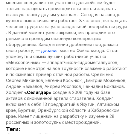
мнению специалистов участок в дальнейшем будет
только наращивать производительность и задавать
высокую планку другим участкам. -Сегодня на заводе
кучного выщелачивания работает 8 человек, пятнадцать
человек трудятся на узле раздельной переработки руды
. В данный момент узел закрылся, мы проводим его
ревизию и проводим сезонную консервацию
оборудования. Завод и линия дробления продолжают
свою работу, —
добавил
мастер Файзолизода. Стоит
упомянуть и самых лучших работников участка
«Межсопочный» — аппаратчиков-гидрометаллургов,
которые несмотря на все трудности слаженно работают
и показывают пример отличной работы. Среди них
Сергей Михайлов, Евгений Косынюк, Дмитрий Моженков,
Андрей Байкалов, Андрей Росляков, Геннадий Бокланов.
Холдинг
«Селигдар»
создан в 2008 году на базе
активов одноименной артели старателей. Холдинг
включает в себя 13 предприятий в Якутии, Алтайском
крае, Бурятии, Оренбургской области и Хабаровском
крае. Имеет лицензии на разработку и изучение 28
россыпных и золоторудных месторождений.
Теги: