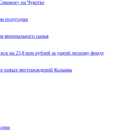
«Совиное» на Чукотке
вом полугодии
ия минерального сырья
ск на 23,8 млн рублей за ущерб лесному фонду
ие новых месторождений Колымы
годии