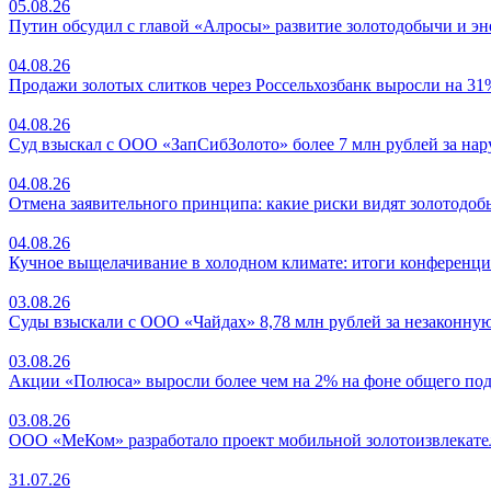
05.08.26
Путин обсудил с главой «Алросы» развитие золотодобычи и эн
04.08.26
Продажи золотых слитков через Россельхозбанк выросли на 31
04.08.26
Суд взыскал с ООО «ЗапСибЗолото» более 7 млн рублей за на
04.08.26
Отмена заявительного принципа: какие риски видят золотодо
04.08.26
Кучное выщелачивание в холодном климате: итоги конференци
03.08.26
Суды взыскали с ООО «Чайдах» 8,78 млн рублей за незаконную
03.08.26
Акции «Полюса» выросли более чем на 2% на фоне общего под
03.08.26
ООО «МеКом» разработало проект мобильной золотоизвлекате
31.07.26