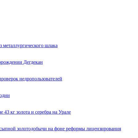
з металлургического шлака
торождении Дегдекан
проверок недропользователей
годии
 43 кг золота и серебра на Урале
ссыпной золотодобычи на фоне реформы лицензирования