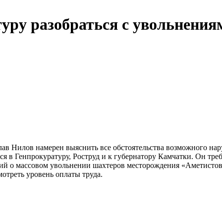
туру разобраться с увольнения
лав Нилов намерен выяснить все обстоятельства возможного на
я в Генпрокуратуру, Роструд и к губернатору Камчатки. Он тре
ий о массовом увольнении шахтеров месторождения «Аметистово
мотреть уровень оплаты труда.