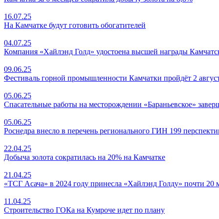
16.07.25
На Камчатке будут готовить обогатителей
04.07.25
Компания «Хайлэнд Голд» удостоена высшей награды Камчатск
09.06.25
Фестиваль горной промышленности Камчатки пройдёт 2 авгус
05.06.25
Спасательные работы на месторождении «Бараньевское» заве
05.06.25
Роснедра внесло в перечень регионального ГИН 199 перспекти
22.04.25
Добыча золота сократилась на 20% на Камчатке
21.04.25
«ТСГ Асача» в 2024 году принесла «Хайлэнд Голду» почти 20
11.04.25
Строительство ГОКа на Кумроче идет по плану