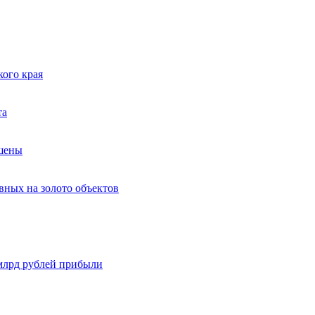
ого края
та
ршены
вных на золото объектов
 млрд рублей прибыли