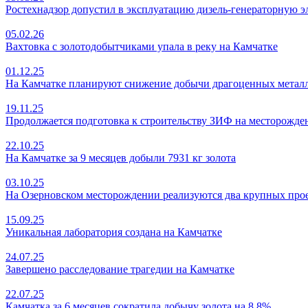
Ростехнадзор допустил в эксплуатацию дизель-генераторную
05.02.26
Вахтовка с золотодобытчиками упала в реку на Камчатке
01.12.25
На Камчатке планируют снижение добычи драгоценных метал
19.11.25
Продолжается подготовка к строительству ЗИФ на месторожд
22.10.25
На Камчатке за 9 месяцев добыли 7931 кг золота
03.10.25
На Озерновском месторождении реализуются два крупных про
15.09.25
Уникальная лаборатория создана на Камчатке
24.07.25
Завершено расследование трагедии на Камчатке
22.07.25
Камчатка за 6 месяцев сократила добычу золота на 8,8%