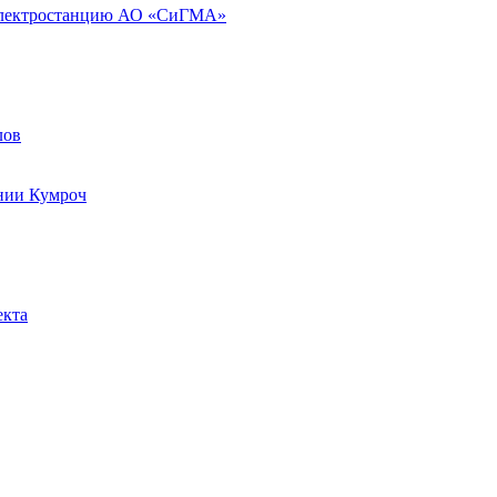
 электростанцию АО «СиГМА»
лов
ении Кумроч
екта