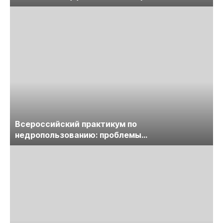
предприятий
Всероссийский практикум по
недропользованию: проблемы
лицензирования, цифровизации, экспертизы
пройдет в начале июля