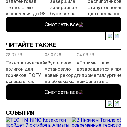
запатентовал
завершила
беспилотников
технологию
заверочное
станут основани
извлечения до 98%
бурение на
для внеплановых
золота из
золоторудном
проверок
Смотреть все
металлургического
месторождении
недропользоват
шлака
Дегдекан
ЧИТАЙТЕ ТАКЖЕ
28.07.26
03.07.26
04.06.26
Технологический
«Русолово»
«Полиметалл»
полигон для
установило
возвращается к прое
горняков: ТОГУ
новый рекорд
гидрометаллургическ
оснащается
по объемам
комбината в
современным
производства
Хабаровском крае
Смотреть все
оборудованием
отечественного
производства
СОБЫТИЯ