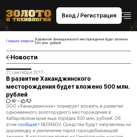
Вход / Регистрация
+7 (495) 221-76-32
bsv@zolteh.ru
В развитие Хаканджинского месторождения будет вложено
Главная
Новости
500 млн. рублей
Новости
21 сентября 2017
В развитие Хаканджинского
месторождения будет вложено 500 млн.
рублей
0
2558
0
0
ООО «Хаканджинское» планирует вложить в развитие
одноименного золоторудного месторождения в
Хабаровском крае еще порядка 500 млн. рублей. Об
этом
сообщает
NEDRADV. Средства будут направлены на
доразведку и увеличение парка горнодобывающей
техники. В настоящее время на Центральном участке