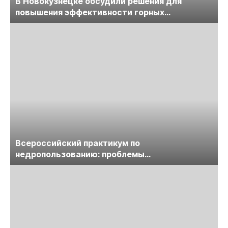
В Новокузнецке обсудили решения для
повышения эффективности горных
предприятий
Всероссийский практикум по
недропользованию: проблемы
лицензирования, цифровизации, экспертизы
пройдет в начале июля