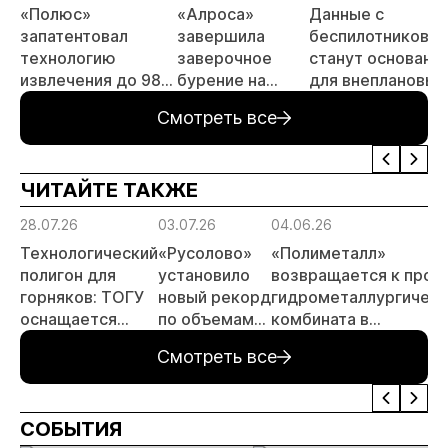
«Полюс»
«Алроса»
Данные с
запатентовал
завершила
беспилотников
технологию
заверочное
станут основани
извлечения до 98%
бурение на
для внеплановых
золота из
золоторудном
проверок
Смотреть все
металлургического
месторождении
недропользоват
шлака
Дегдекан
ЧИТАЙТЕ ТАКЖЕ
28.07.26
03.07.26
04.06.26
Технологический
«Русолово»
«Полиметалл»
полигон для
установило
возвращается к прое
горняков: ТОГУ
новый рекорд
гидрометаллургическ
оснащается
по объемам
комбината в
современным
производства
Хабаровском крае
Смотреть все
оборудованием
отечественного
производства
СОБЫТИЯ