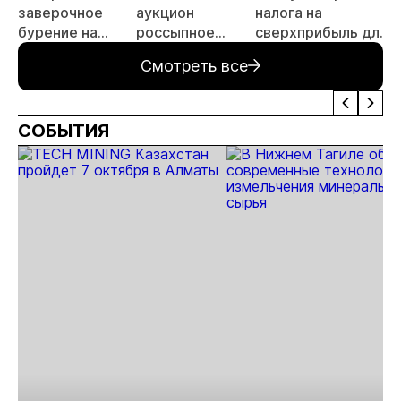
заверочное
аукцион
налога на
бурение на
россыпное
сверхприбыль для
а
золоторудном
месторождение
золотодобытчиков
Смотреть все
месторождении
«ручей Сударь»
Дегдекан
на Колыме с
запасами 143 кг
СОБЫТИЯ
золота