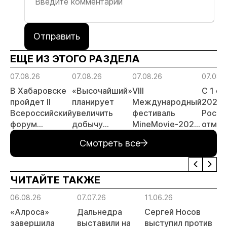
Отправить
ЕЩЕ ИЗ ЭТОГО РАЗДЕЛА
07.08.26
07.08.26
07.08.26
07.08.
В Хабаровске
«Высочайший»
VIII
С 1 с
пройдет II
планирует
Международный
2026 
Всероссийский
увеличить
фестиваль
Росси
форум
добычу
MineMovie-2026
отмен
«Россыпное
золота до 10
открыл прием
заяви
Смотреть все
золото
тонн в 2026
заявок
принц
России»
году
россы
отрас
ЧИТАЙТЕ ТАКЖЕ
риски
прогн
06.08.26
07.07.26
11.06.26
1
МСБ
«Алроса»
Дальнедра
Сергей Носов
завершила
выставили на
выступил против