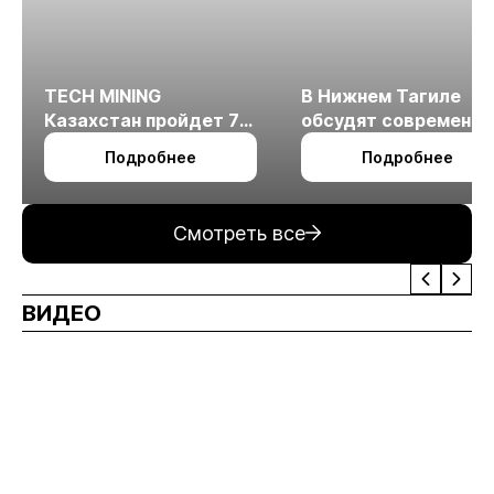
TECH MINING
В Нижнем Тагиле
Казахстан пройдет 7
обсудят современн
октября в Алматы
технологии
Подробнее
Подробнее
измельчения
минерального сырья
Смотреть все
ВИДЕО