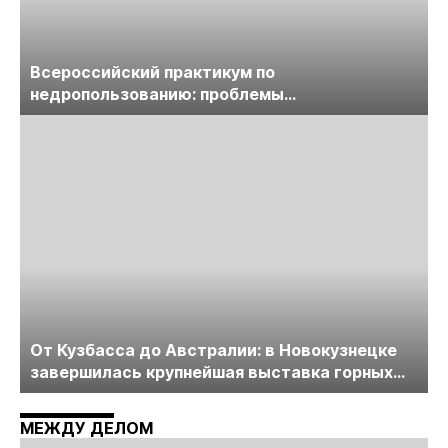
Всероссийский практикум по
недропользованию: проблемы
лицензирования, цифровизации, экспертизы
пройдет в начале июля
От Кузбасса до Австралии: в Новокузнецке
завершилась крупнейшая выставка горных
технологий «Недра России. Уголь России и
Майнинг»
МЕЖДУ ДЕЛОМ