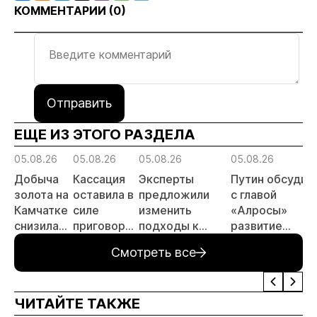
КОММЕНТАРИИ (
0
)
Отправить
ЕЩЕ ИЗ ЭТОГО РАЗДЕЛА
05.08.26
05.08.26
05.08.26
05.08.26
Добыча
Кассация
Эксперты
Путин обсудил
золота на
оставила в
предложили
с главой
Камчатке
силе
изменить
«Алросы»
снизилась
приговор
подходы к
развитие
на 20,3%
по делу о
регулированию
золотодобычи
Смотреть все
в первом
незаконной
россыпной
и
полугодии
добыче 43
золотодобычи
энергетически
кг золота и
на фоне
проектов в
ЧИТАЙТЕ ТАКЖЕ
серебра на
реформы
Якутии