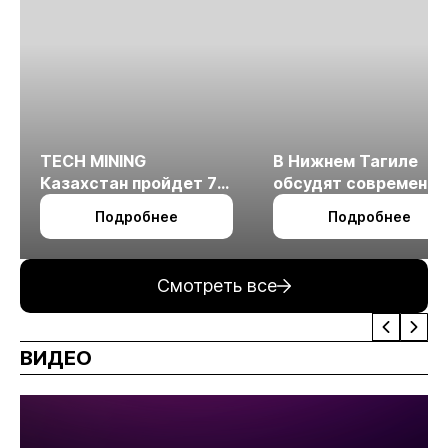
TECH MINING
В Нижнем Тагиле
Казахстан пройдет 7
обсудят современн
октября в Алматы
технологии
Подробнее
Подробнее
измельчения
минерального сырья
Смотреть все
ВИДЕО