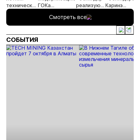
технический
ГОКа
реализуют
Каринэ
совет
«Рябиновый» в
в Якутии
Коряковцевой
Смотреть все
Якутии
пилотный
проект
арендного
СОБЫТИЯ
жилья