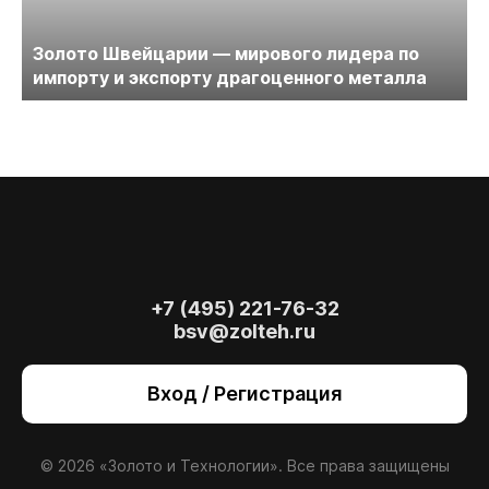
Золото Швейцарии — мирового лидера по
импорту и экспорту драгоценного металла
+7 (495) 221-76-32
bsv@zolteh.ru
На сайте осуществляется обработка файлов
cookie
, необходимых для работы сайта, а
Вход / Регистрация
также для анализа сайта и улучшения
предоставляемых сервисов с
использованием метрической программы
Яндекс.Метрика. Продолжая использовать
© 2026 «Золото и Технологии». Все права защищены
сайт, вы даете
согласие
на использование