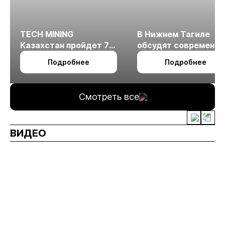
TECH MINING
В Нижнем Тагиле
Казахстан пройдет 7
обсудят современн
октября в Алматы
технологии
Подробнее
Подробнее
измельчения
минерального сырья
Смотреть все
ВИДЕО