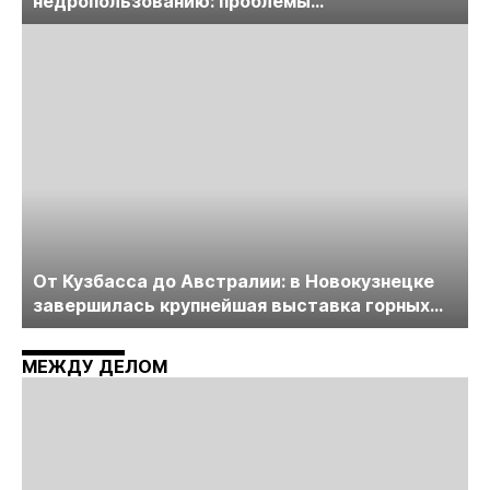
недропользованию: проблемы
лицензирования, цифровизации, экспертизы
пройдет в начале июля
От Кузбасса до Австралии: в Новокузнецке
завершилась крупнейшая выставка горных
технологий «Недра России. Уголь России и
Майнинг»
МЕЖДУ ДЕЛОМ