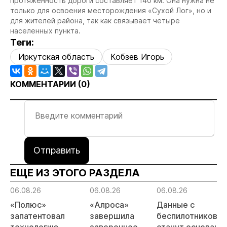
протяженность дороги составляет 140 км. Она нужна не
только для освоения месторождения «Сухой Лог», но и
для жителей района, так как связывает четыре
населенных пункта.
Теги:
Иркутская область
Кобзев Игорь
КОММЕНТАРИИ (
0
)
Отправить
ЕЩЕ ИЗ ЭТОГО РАЗДЕЛА
06.08.26
06.08.26
06.08.26
«Полюс»
«Алроса»
Данные с
запатентовал
завершила
беспилотников
технологию
заверочное
станут основани