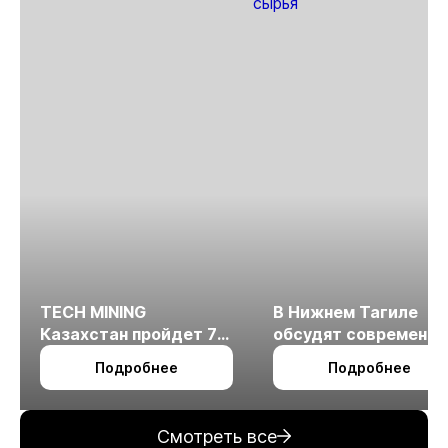
TECH MINING
В Нижнем Тагиле
Казахстан пройдет 7
обсудят современн
октября в Алматы
технологии
Подробнее
Подробнее
измельчения
минерального сырья
Смотреть все