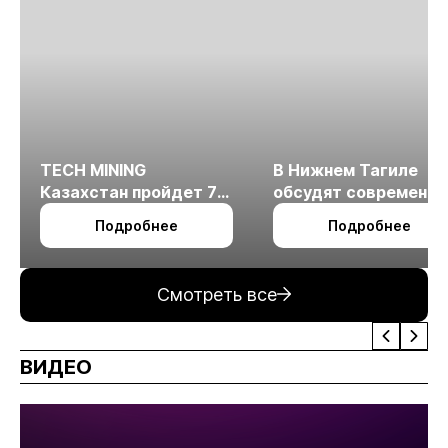
TECH MINING
В Нижнем Тагиле
Казахстан пройдет 7
обсудят современн
октября в Алматы
технологии
Подробнее
Подробнее
измельчения
минерального сырья
Смотреть все
ВИДЕО