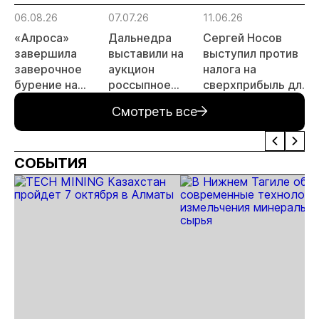
прогнозы для
06.08.26
07.07.26
11.06.26
1
МСБ
«Алроса»
Дальнедра
Сергей Носов
завершила
выставили на
выступил против
заверочное
аукцион
налога на
бурение на
россыпное
сверхприбыль для
а
золоторудном
месторождение
золотодобытчиков
Смотреть все
месторождении
«ручей Сударь»
Дегдекан
на Колыме с
запасами 143 кг
СОБЫТИЯ
золота