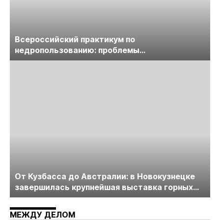
Всероссийский практикум по
недропользованию: проблемы
лицензирования, цифровизации, экспертизы
пройдет в начале июля
От Кузбасса до Австралии: в Новокузнецке
завершилась крупнейшая выставка горных
технологий «Недра России. Уголь России и
Майнинг»
МЕЖДУ ДЕЛОМ