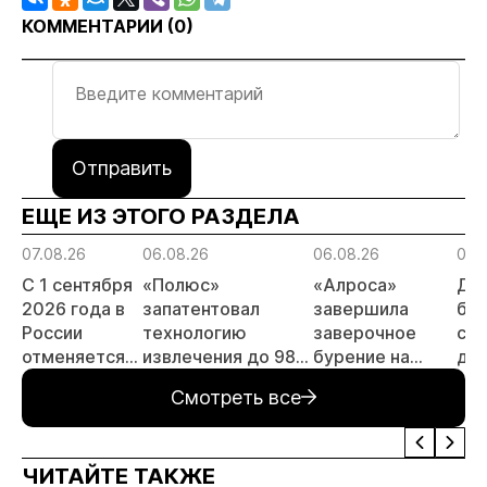
КОММЕНТАРИИ (
0
)
Отправить
ЕЩЕ ИЗ ЭТОГО РАЗДЕЛА
07.08.26
06.08.26
06.08.26
06.
С 1 сентября
«Полюс»
«Алроса»
Да
2026 года в
запатентовал
завершила
бес
России
технологию
заверочное
ста
отменяется
извлечения до 98%
бурение на
для
заявительный
золота из
золоторудном
пр
Смотреть все
принцип на
металлургического
месторождении
не
россыпи:
шлака
Дегдекан
отраслевые
ЧИТАЙТЕ ТАКЖЕ
риски и