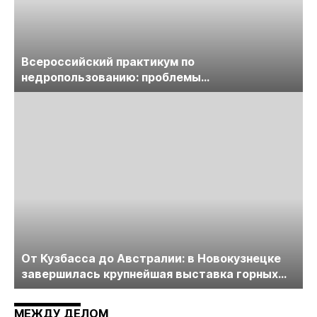
Всероссийский практикум по
недропользованию: проблемы
лицензирования, цифровизации, экспертизы
пройдет в начале июля
От Кузбасса до Австралии: в Новокузнецке
завершилась крупнейшая выставка горных
технологий «Недра России. Уголь России и
Майнинг»
МЕЖДУ ДЕЛОМ