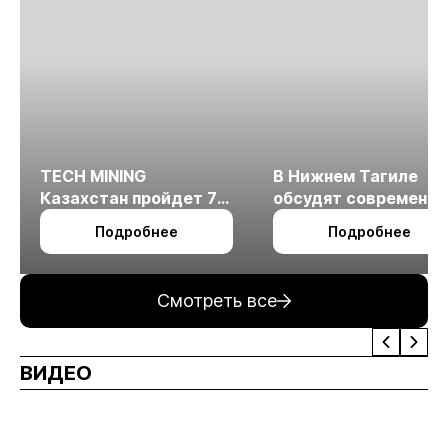
TECH MINING
В Нижнем Тагиле
Казахстан пройдет 7
обсудят современн
октября в Алматы
технологии
Подробнее
Подробнее
измельчения
минерального сырья
Смотреть все
ВИДЕО