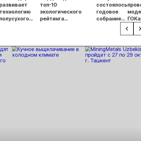
Б
развивает
топ-10
состоялось
пров
технологию
экологического
годовое
моде
полусухого
рейтинга
собрание
ГОКа
складирования
недропользователей
акционеров
«Ряб
хвостов
Якутии
АЛРОСА
Якут