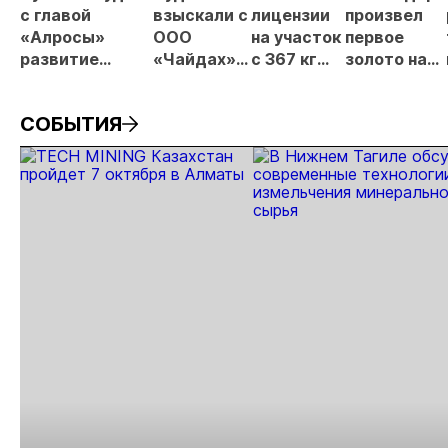
МС
с главой
взыскали с
лицензии
произвел
«Алросы»
ООО
на участок
первое
развитие
«Чайдах»
с 367 кг
золото на
золотодобычи
8,78 млн
золота в
ЗИФ
и
рублей за
Якутии
«Хвойное»
СОБЫТИЯ
энергетических
незаконную
выросла
проектов в
добычу
почти в 50
Якутии
золота в
раз
Якутии