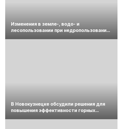
Изменения в земле-, водо- и
лесопользовании при недропользовании
обсудят на семинаре «ПравоТЭК»
В Новокузнецке обсудили решения для
повышения эффективности горных
предприятий