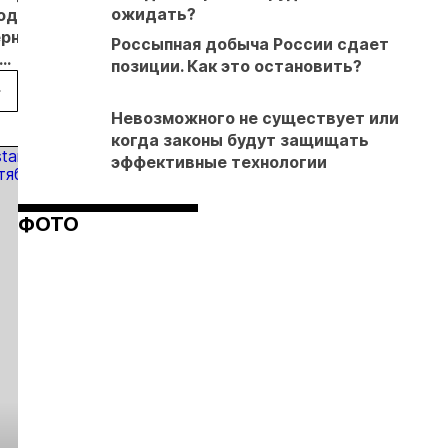
ожидать?
одит
поддержат
увеличит
ПАО
одобр
рнизацию
юниорные
переработку
«Селигдар»
разви
Россыпная добыча России сдает
компании
руды в
реализуют
место
позиции. Как это остановить?
иновый» в
Якутии до 5
в Якутии
Гросс
ии
миллионов
пилотный
Невозможного не существует или
тонн
проект
когда законы будут защищать
арендного
эффективные технологии
жилья
ФОТО