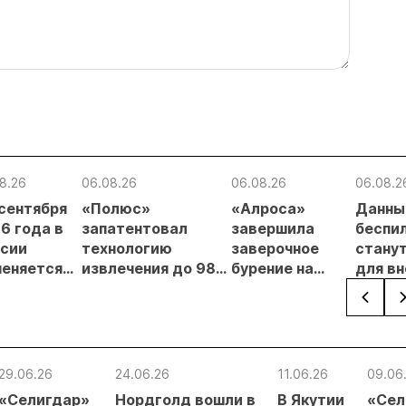
8.26
06.08.26
06.08.26
06.08.2
 сентября
«Полюс»
«Алроса»
Данны
6 года в
запатентовал
завершила
беспи
сии
технологию
заверочное
стану
еняется
извлечения до 98%
бурение на
для в
вительный
золота из
золоторудном
прове
нцип на
металлургического
месторождении
недро
сыпи:
шлака
Дегдекан
раслевые
ки и
29.06.26
24.06.26
11.06.26
09.06
гнозы для
«Селигдар»
Нордголд вошли в
В Якутии
«Сел