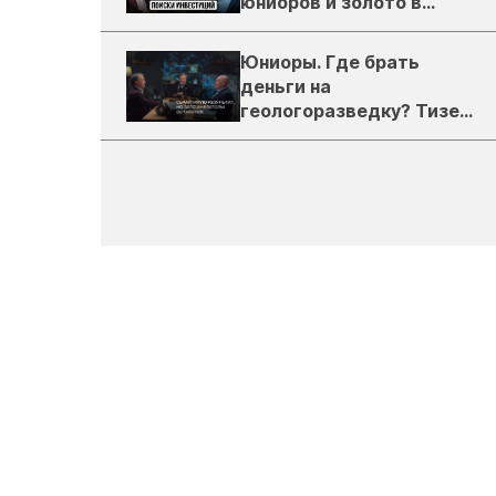
юниоров и золото в
России
Юниоры. Где брать
деньги на
геологоразведку? Тизер
подкаста ЗиТ №1