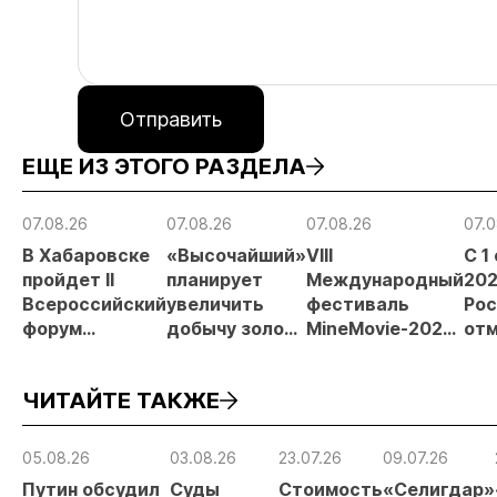
Отправить
ЕЩЕ ИЗ ЭТОГО РАЗДЕЛА
07.08.26
07.08.26
07.08.26
07.0
В Хабаровске
«Высочайший»
VIII
С 1
пройдет II
планирует
Международный
202
Всероссийский
увеличить
фестиваль
Рос
форум
добычу золота
MineMovie-2026
отм
«Россыпное
до 10 тонн в
открыл прием
зая
золото
2026 году
заявок
при
ЧИТАЙТЕ ТАКЖЕ
России»
рос
от
рис
05.08.26
03.08.26
23.07.26
09.07.26
про
Путин обсудил
Суды
Стоимость
«Селигдар»