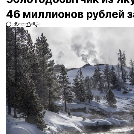
46 миллионов рублей з
0
1223
0
0