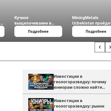
Кучное
MiningMetals
ые
выщелачивание в
Uzbekistan пройде
холодном климате
27 по 29 октября в 
Подробнее
Подробнее
Ташкент
Инвестиции в
геологоразведку: почему
юниорам сложно найти
деньги
Инвестиции в
геологоразведку: рынок