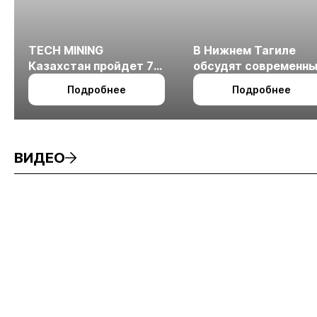
TECH MINING
В Нижнем Тагиле
Казахстан пройдет 7
обсудят современн
октября в Алматы
технологии
Подробнее
Подробнее
измельчения
минерального сырья
ВИДЕО