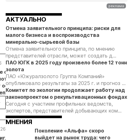
АКТУАЛЬНО
Отмена заявительного принципа: риски для
малого бизнеса и воспроизводства
минерально-сырьевой базы
Отмена заявительного принципа, по мнению
представителей отрасли, может создать д...
ПАО ЮГК в 2025 году произвело более 12 тонн
6
05.08.26
05.08.26
05.08.26
золота
е с
Добыча
Кассация
Эксперты
ПАО «Южуралзолото Группа Компаний»
лотников
золота на
оставила в
предложили
опубликовало результаты за 2025 г. и прогноз ...
т основанием
Камчатке
силе
изменить
Комитет по экологии продолжает работу над
неплановых
снизилась
приговор
подходы к
законопроектом о рекультивационных фондах
рок
на 20,3% в
по делу о
регулированию
Сегодня с участием профильных ведомств,
пользователей
первом
незаконной
россыпной
экспертов, представителей добывающих ком...
полугодии
добыче 43
золотодобычи
кг золота и
на фоне
МНЕНИЯ
серебра на
реформы
.26
09.06.26
05.06.26
05.06.26
29.05.2
Поколение «Альфа» скоро
Урале
лицензирования
выйдет на рынок труда: чего
игдар»
В Якутии
«Полюс»
ДОМ.РФ и
Росте