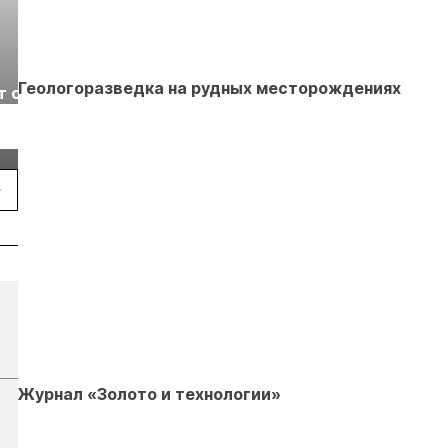
Выставка «Рудник
Российская
Геологоразведка на рудных месторождениях
т с
2026» пройдет в
отраслевая
г.
Екатеринбурге
энергетическая
Подробнее
Подробнее
конференция Р
2026
Журнал «Золото и технологии»