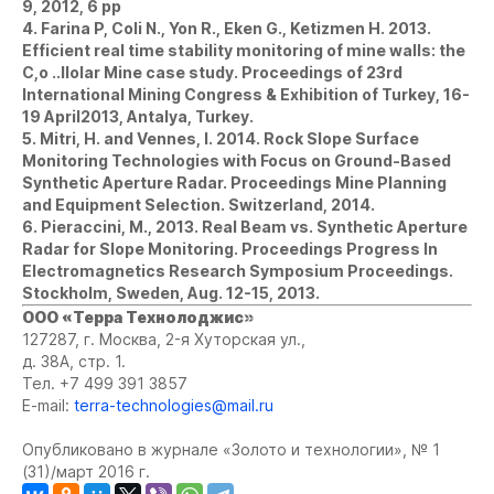
9, 2012, 6 pp
4. Farina P, Coli N., Yon R., Eken G., Ketizmen H. 2013.
Efficient real time stability monitoring of mine walls: the
С,o ..llolar Mine case study. Proceedings of 23rd
International Mining Congress & Exhibition of Turkey, 16-
19 April2013, Antalya, Turkey.
5. Mitri, H. and Vennes, I. 2014. Rock Slope Surface
Monitoring Technologies with Focus on Ground-Based
Synthetic Aperture Radar. Proceedings Mine Planning
and Equipment Selection. Switzerland, 2014.
6. Pieraccini, M., 2013. Real Beam vs. Synthetic Aperture
Radar for Slope Monitoring. Proceedings Progress In
Electromagnetics Research Symposium Proceedings.
Stockholm, Sweden, Aug. 12-15, 2013.
ООО «Терра Технолоджис»
127287, г. Москва, 2-я Хуторская ул.,
д. 38А, стр. 1.
Тел. +7 499 391 3857
E-mail:
terra-technologies@mail.ru
Опубликовано в журнале «Золото и технологии», № 1
(31)/март 2016 г.