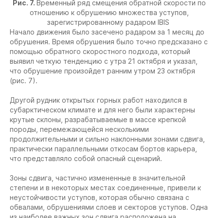
Рис. 7.
Временный ряд смещения обратной скорости по
отношению к обрушению множества уступов,
зарегистрированному радаром IBIS
Начало движения было засечено радаром за 1 месяц до
обрушения. Время обрушения было точно предсказано с
помощью обратного скоростного подхода, который
выявил четкую тенденцию с утра 21 октября и указал,
что обрушение произойдет ранним утром 23 октября
(рис. 7).
Другой рудник открытых горных работ находился в
субарктическом климате и для него были характерны
крутые склоны, разрабатываемые в массе крепкой
породы, перемежающейся несколькими
продолжительными и сильно наклонными зонами сдвига,
практически параллельными откосам бортов карьера,
что представляло собой опасный сценарий.
Зоны сдвига, частично измененные в значительной
степени и в некоторых местах соединенные, привели к
неустойчивости уступов, которая обычно связана с
обвалами, обрушениями слоев и секторов уступов. Одна
из наиболее важных зон сдвига расположена на