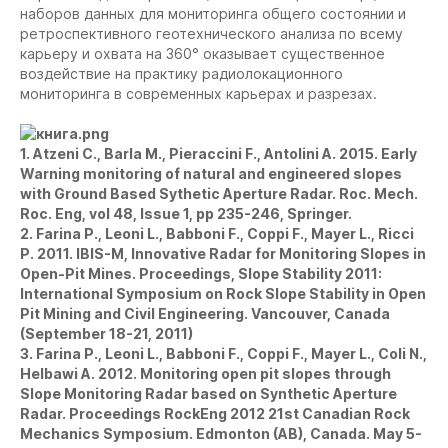
наборов данных для мониторинга общего состоянии и
ретроспективного геотехнического анализа по всему
карьеру и охвата на 360° оказывает существенное
воздействие на практику радиолокационного
мониторинга в современных карьерах и разрезах.
1. Atzeni C., Barla M., Pieraccini F., Antolini A. 2015. Early
Warning monitoring of natural and engineered slopes
with Ground Based Sythetic Aperture Radar. Roc. Mech.
Roc. Eng, vol 48, Issue 1, pp 235-246, Springer.
2. Farina P., Leoni L., Babboni F., Coppi F., Mayer L., Ricci
P. 2011. IBIS-M, Innovative Radar for Monitoring Slopes in
Open-Pit Mines. Proceedings, Slope Stability 2011:
International Symposium on Rock Slope Stability in Open
Pit Mining and Civil Engineering. Vancouver, Canada
(September 18-21, 2011)
3. Farina P., Leoni L., Babboni F., Coppi F., Mayer L., Coli N.,
Helbawi A. 2012. Monitoring open pit slopes through
Slope Monitoring Radar based on Synthetic Aperture
Radar. Proceedings RockEng 2012 21st Canadian Rock
Mechanics Symposium. Edmonton (AB), Canada. May 5-