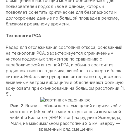
о смещении в настоящий момент обеспечивают для
пользователей подход «все в одном», который
позволяет сочетать критические для безопасности и
долгосрочные данные по большой площади в режиме,
близком к реальному времени.
Технология РСА
Радар для отслеживания состояния откоса, основанный
на технологии РСА, характеризуется ограниченным
числом подвижных элементов по сравнению с
параболической антенной РРА, и обычно состоит из
радиолокационного датчика, линейного сканера и блока
питания. Небольшие рупорные антенны не подвержены
вызванным ветром вибрациям и обеспечивают большую
зону охвата при сканировании на большом расстоянии [1,
5].
Рис. 2.
Внизу — общая карта смещений с привязкой к
местности (55 дней) с момента установки компанией
БиЭйчПи Биллитон (BHP Billiton) на руднике Эскондида,
Чили, на максимальном расстоянии 2,5 км. Вверху —
временный ряд смещений