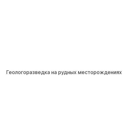
Геологоразведка на рудных месторождениях
На сайте осуществляется обработка файлов
cookie
, необходимых для работы сайта, а
также для анализа сайта и улучшения
предоставляемых сервисов с
использованием метрической программы
Яндекс.Метрика. Продолжая использовать
сайт, вы даете
согласие
на использование
данных технологий.
Согласен