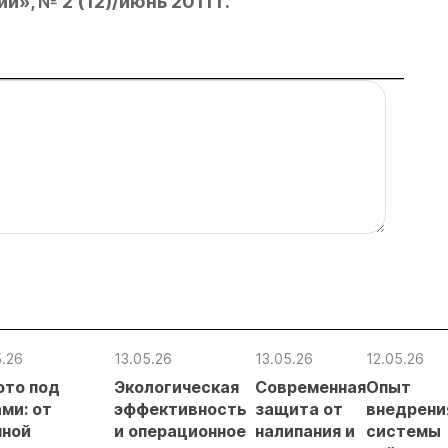
», № 2 (12)/июнь 2011 г.
5.26
13.05.26
13.05.26
12.05.26
ото под
Экологическая
Современная
Опыт
ми: от
эффективность
защита от
внедрени
чной
и операционное
налипания и
системы