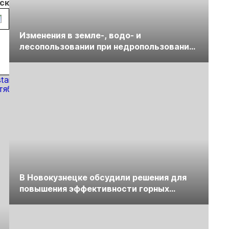
ского
новых и
анал
оптимизации
сопр
действующих
геол
Изменения в земле-, водо- и
золотодобывающих
и ст
лесопользовании при недропользовании
предприятий
на Д
обсудят на семинаре «ПравоТЭК»
Вост
В Новокузнецке обсудили решения для
повышения эффективности горных
предприятий