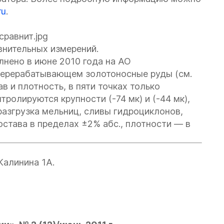
ru
.
нительных измерений.
нено в июне 2010 года на АО
 перерабатывающем золотоносные руды (см.
в и плотность, в пяти точках только
ролируются крупности (-74 мк) и (-44 мк),
 разгрузка мельниц, сливы гидроциклонов,
остава в пределах ±2% абс., плотности — в
Калинина 1А.