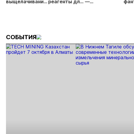
выщелачивания
реагенты для
—
фан
в условиях
золотодобычи
перспективные
реа
Крайнего
объекты для
фут
Севера
инвестиций
тех
мен
игр
СОБЫТИЯ
зол