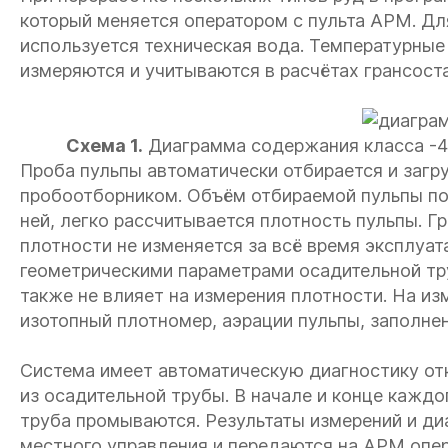
который меняется оператором с пульта АРМ. Дл
используется техническая вода. Температурные
измеряются и учитываются в расчётах грансоста
Схема 1.
Диаграмма содержания класса -44
Проба пульпы автоматически отбирается и заг
пробоотборником. Объём отбираемой пульпы пос
ней, легко рассчитывается плотность пульпы. 
плотности не изменяется за всё время эксплуа
геометрическими параметрами осадительной тру
также не влияет на измерения плотности. На изм
изотопный плотномер, аэрации пульпы, заполнен
Система имеет автоматическую диагностику отк
из осадительной трубы. В начале и конце каждо
труба промываются. Результаты измерений и ди
местного управления и передаются на АРМ оп