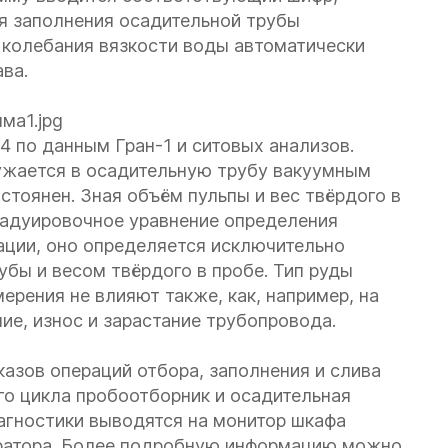
я заполнения осадительной трубы
 колебания вязкости воды автоматически
ва.
 по данным Гран-1 и ситовых анализов.
ружается в осадительную трубу вакуумным
тоянен. Зная объём пульпы и вес твёрдого в
Градуировочное уравнение определения
тации, оно определяется исключительно
бы и весом твёрдого в пробе. Тип руды
ерения не влияют также, как, например, на
ие, износ и зарастание трубопровода.
азов операций отбора, заполнения и слива
го цикла пробоотборник и осадительная
агностики выводятся на монитор шкафа
ератора. Более подробную информацию можно