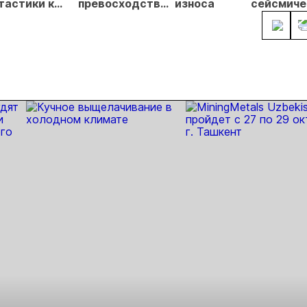
тастики к
превосходство:
износа
сейсмиче
льности. Как
cовременные
контроля
уристические
решения для
нологии
промышленного
яют правила
пылеподавления
ы в
отодобыче