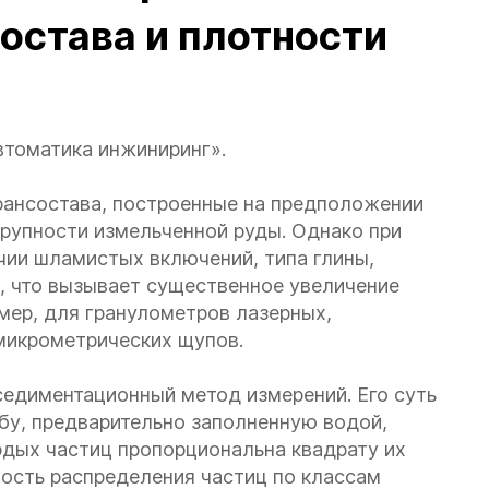
остава и плотности
томатика инжиниринг».
рансостава, построенные на предположении
рупности измельченной руды. Однако при
чии шламистых включений, типа глины,
, что вызывает существенное увеличение
мер, для гранулометров лазерных,
микрометрических щупов.
седиментационный метод измерений. Его суть
бу, предварительно заполненную водой,
рдых частиц пропорциональна квадрату их
ость распределения частиц по классам