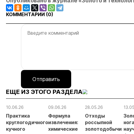
Опубликовано в журнале «Золото и технологии
КОММЕНТАРИИ (
0
)
Отправить
ЕЩЕ ИЗ ЭТОГО РАЗДЕЛА
10.06.26
09.06.26
28.05.26
13.0
Практика
Формула
Отходы
Зол
круглогодичного
извлечения:
россыпной
нога
кучного
химические
золотодобычи
нау