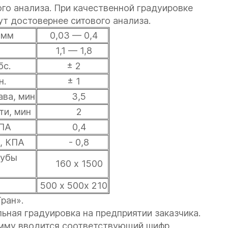
о анализа. При качественной градуировке
ут достовернее ситового анализа.
 мм
0,03 — 0,4
1,1 — 1,8
бс.
± 2
н.
± 1
ва, мин
3,5
ти, мин
2
МПА
0,4
, КПА
- 0,8
рубы
160 х 1500
500 х 500х 210
ран».
ьная градуировка на предприятии заказчика.
амму вводится соответствующий шифр,