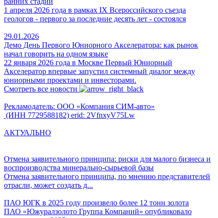
ранних стадий
1 апреля 2026 года в рамках IX Всероссийского съезда
геологов - первого за последние десять лет - состоялся
29.01.2026
Демо День Первого Юниорного Акселератора: как рынок
начал говорить на одном языке
22 января 2026 года в Москве Первый Юниорный
Акселератор впервые запустил системный диалог между
юниорными проектами и инвесторами.
Смотреть все новости
Рекламодатель: ООО «Компания СИМ-авто»
(ИНН 7729588182) erid: 2VfnxyV75Lw
АКТУАЛЬНО
Отмена заявительного принципа: риски для малого бизнеса и
воспроизводства минерально-сырьевой базы
Отмена заявительного принципа, по мнению представителей
отрасли, может создать д...
ПАО ЮГК в 2025 году произвело более 12 тонн золота
ПАО «Южуралзолото Группа Компаний» опубликовало