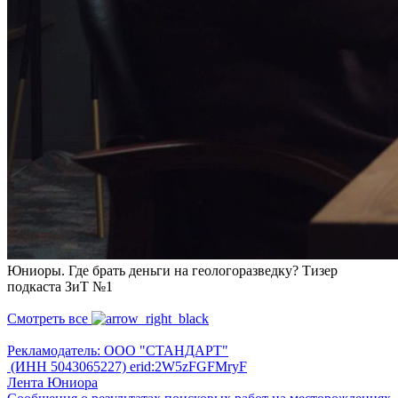
Юниоры. Где брать деньги на геологоразведку? Тизер
подкаста ЗиТ №1
Смотреть все
Рекламодатель: ООО "СТАНДАРТ"
(ИНН 5043065227) erid:2W5zFGFMryF
Лента Юниора