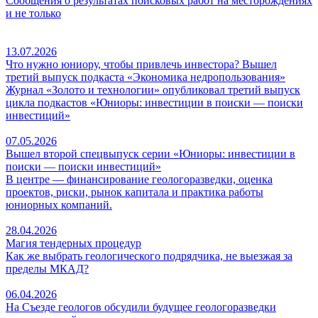
Сообщения о результатах поисковых работ на месторождениях
и не только
13.07.2026
Что нужно юниору, чтобы привлечь инвестора? Вышел
третий выпуск подкаста «Экономика недропользования»
Журнал «Золото и технологии» опубликовал третий выпуск
цикла подкастов «Юниоры: инвестиции в поиски — поиски
инвестиций»
07.05.2026
Вышел второй спецвыпуск серии «Юниоры: инвестиции в
поиски — поиски инвестиций»
В центре — финансирование геологоразведки, оценка
проектов, риски, рынок капитала и практика работы
юниорных компаний.
28.04.2026
Магия тендерных процедур
Как же выбрать геологического подрядчика, не выезжая за
пределы МКАД?
06.04.2026
На Съезде геологов обсудили будущее геологоразведки