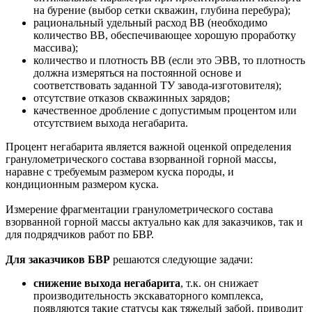
на бурение (выбор сетки скважин, глубина перебура);
рациональный удельный расход ВВ (необходимо
количество ВВ, обеспечивающее хорошую проработку
массива);
количество и плотность ВВ (если это ЭВВ, то плотность
должна измеряться на постоянной основе и
соответствовать заданной ТУ завода-изготовителя);
отсутствие отказов скважинных зарядов;
качественное дробление с допустимым процентом или
отсутствием выхода негабарита.
Процент негабарита является важной оценкой определения
гранулометрического состава взорванной горной массы,
наравне с требуемым размером куска породы, и
кондиционным размером куска.
Измерение фрагментации гранулометрического состава
взорванной горной массы актуально как для заказчиков, так и
для подрядчиков работ по БВР.
Для заказчиков БВР
решаются следующие задачи:
снижение выхода негабарита
, т.к. он снижает
производительность экскаваторного комплекса,
появляются такие статусы как тяжелый забой, приводит