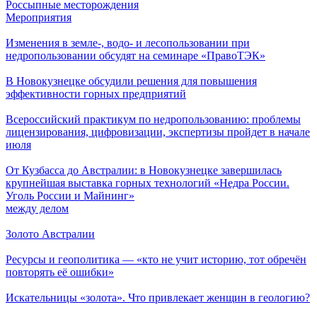
Россыпные месторождения
Мероприятия
Изменения в земле-, водо- и лесопользовании при
недропользовании обсудят на семинаре «ПравоТЭК»
В Новокузнецке обсудили решения для повышения
эффективности горных предприятий
Всероссийский практикум по недропользованию: проблемы
лицензирования, цифровизации, экспертизы пройдет в начале
июля
От Кузбасса до Австралии: в Новокузнецке завершилась
крупнейшая выставка горных технологий «Недра России.
Уголь России и Майнинг»
между делом
Золото Австралии
Ресурсы и геополитика — «кто не учит историю, тот обречён
повторять её ошибки»
Искательницы «золота». Что привлекает женщин в геологию?