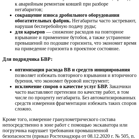
к аварийным ремонтам ковшей при разборе
негабаритов;
сокращение износа дробильного оборудования
обогатительных фабрик.
Негабариты часто застревают,
нарушая бесперебойную подачу руды;
для карьеров
— снижение расходов на повторное
взрывание и применение бутобоя, а также устранение
превышений по подошве горизонта, что экономит время
на приведение горизонта в проектное состояние.
Для подрядчика БВР:
оптимизация расхода ВВ и средств инициирования
позволяет избежать повторного взрывания и вторичного
бурения, что экономит буровой инструмент;
исключение споров
о качестве услуг БВР.
Заказчики
часто выставляют претензии по качеству работ, в том
числе по проценту негабарита. Без автоматизированных
средств измерения фрагментации избежать таких споров
сложно.
Кроме того, измерение гранулометрического состава
непосредственно в зоне работ с помощью экскаватора или
погрузчика нарушает требования промышленной
безопасности (приказ Ростехнадзора от 08.12.2020 г. № 505, п.