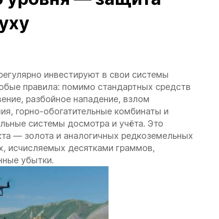
духу
.
егулярно инвестируют в свои системы
собые правила: помимо стандартных средств
вение, разбойное нападение, взлом
я, горно-обогатительные комбинаты и
ьные системы досмотра и учёта. Это
кта — золота и аналогичных редкоземельных
х, исчисляемых десятками граммов,
нные убытки.