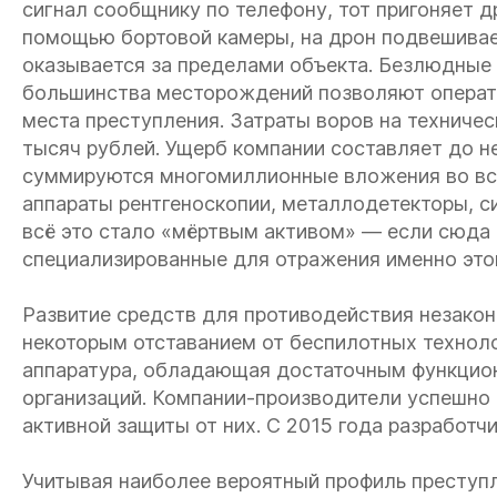
сигнал сообщнику по телефону, тот пригоняет д
помощью бортовой камеры, на дрон подвешивае
оказывается за пределами объекта. Безлюдные 
большинства месторождений позволяют операто
места преступления. Затраты воров на техниче
тысяч рублей. Ущерб компании составляет до не
суммируются многомиллионные вложения во вс
аппараты рентгеноскопии, металлодетекторы, с
всё это стало «мёртвым активом» — если сюда 
специализированные для отражения именно этой
Развитие средств для противодействия незако
некоторым отставанием от беспилотных техноло
аппаратура, обладающая достаточным функцион
организаций. Компании-производители успешно
активной защиты от них. С 2015 года разработчи
Учитывая наиболее вероятный профиль преступ