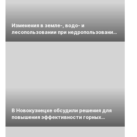
Изменения в земле-, водо- и
лесопользовании при недропользовании
обсудят на семинаре «ПравоТЭК»
В Новокузнецке обсудили решения для
повышения эффективности горных
предприятий