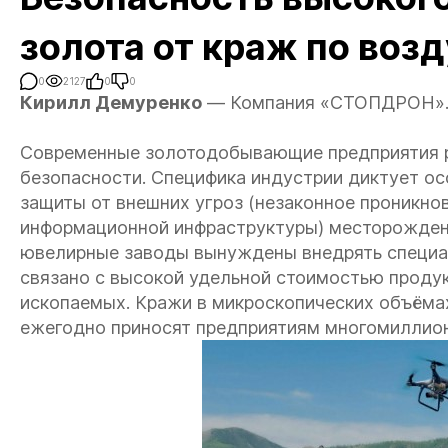
золота от краж по воз
0
2127
0
0
Кирилл Демуренко
— Компания «СТОПДРОН»
Современные золотодобывающие предприятия р
безопасности. Специфика индустрии диктует о
защиты от внешних угроз (незаконное проникно
информационной инфраструктуры) месторождени
ювелирные заводы вынуждены внедрять специал
связано с высокой удельной стоимостью проду
ископаемых. Кражи в микроскопических объёма
ежегодно приносят предприятиям многомиллио