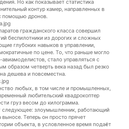
ения. Но как показывает статистика
лнительный контур камер, направленных в
с помощью дронов.
паратов гражданского класса совершил
ий беспилотники из дорогих и сложных
ющие глубоких навыков в управлении,
ократичные по цене. То, что раньше могло
в-авиамоделистов, стало управляться с
ым образом четверть века назад был резко
она дешева и повсеместна.
нство любых, в том числе и промышленных,
временный любительский квадрокоптер
сти груз весом до килограмма.
ет следующее: злоумышленник, работающий
а выносе. Теперь он просто прячет
тории объекта, в условленное время подаёт