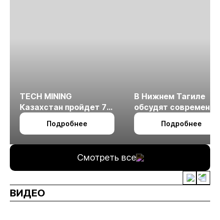
TECH MINING
В Нижнем Тагиле
Казахстан пройдет 7
обсудят современн
октября в Алматы
технологии
Подробнее
Подробнее
измельчения
минерального сырья
Смотреть все
ВИДЕО