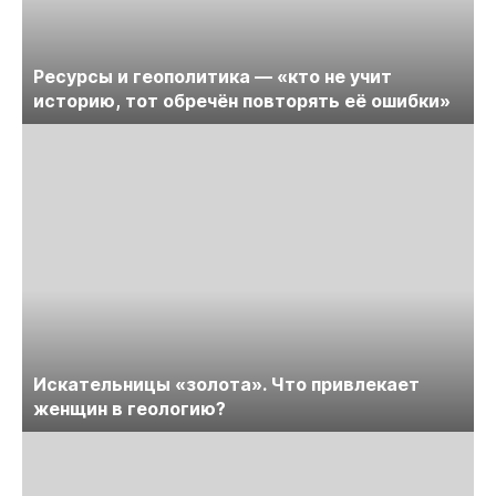
Ресурсы и геополитика — «кто не учит
историю, тот обречён повторять её ошибки»
На сайте осуществляется обработка файлов
cookie
, необходимых для работы сайта, а
также для анализа сайта и улучшения
предоставляемых сервисов с
использованием метрической программы
Искательницы «золота». Что привлекает
Яндекс.Метрика. Продолжая использовать
женщин в геологию?
сайт, вы даете
согласие
на использование
данных технологий.
Согласен