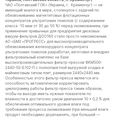
ЧАО «Полтавский ГОК» (Украина, г. Кременчуг) — не
имеющий аналога в мире, столкнулся с задачей по
обезвоживанию магнетитовых флотационных
концентратов ультратонких помолов (с содержанием
класса -10 мкм от 30 до 50 %) перед окомкованием, где
применение привычных для предприятия дисковых
вакуум-фильтров ДОО160 стало просто невозможным.
АО «БМЗ «ПРОГРЕСС» для высокопроизводительного
обезвоживания железорудного концентрата
ультратонких помолов разработал, изготовил и внедрил
фильтровальный комплекс на базе
высокопроизводительных фильтр-прессов ФКМ500-
2440-50-Б102-П с полнопакетной выгрузкой осадка и
майнинговым типом плит, размером 2440x2440 мм.
Особенностью этого фильтр-пресса является его
способность автоматически корректировать
циклограмму работы фильтр-пресса таким образом,
чтобы на выходе иметь нужные показатели по
влажности в достаточно узком диапазоне 10 ± 0,2 % для
обеспечения оптимального уровня влаги под
требования процесса окомкования (при меньшей влаге
продукт необходимо доувлажнять, при большей —