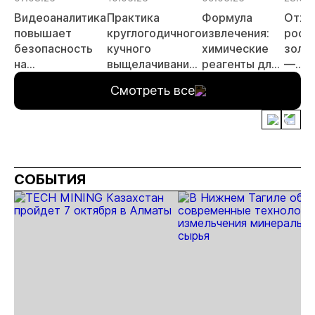
Видеоаналитика
Практика
Формула
Отхо
повышает
круглогодичного
извлечения:
росс
безопасность
кучного
химические
золо
на
выщелачивания
реагенты для
—
месторождении
в условиях
золотодобычи
перс
Смотреть все
золота
Крайнего
объе
Севера
инве
СОБЫТИЯ