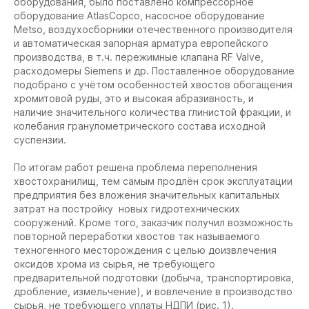
оборудования, было поставлено компрессорное
оборудование AtlasCopco, насосное оборудование
Metso, воздухосборники отечественного производителя
и автоматическая запорная арматура европейского
производства, в т.ч. пережимные клапана RF Valve,
расходомеры Siemens и др. Поставленное оборудование
подобрано с учётом особенностей хвостов обогащения
хромитовой руды, это и высокая абразивность, и
наличие значительного количества глинистой фракции, и
колебания гранулометрического состава исходной
суспензии.
По итогам работ решена проблема переполнения
хвостохранилищ, тем самым продлён срок эксплуатации
предприятия без вложения значительных капитальных
затрат на постройку новых гидротехнических
сооружений. Кроме того, заказчик получил возможность
повторной переработки хвостов так называемого
техногенного месторождения с целью доизвлечения
оксидов хрома из сырья, не требующего
предварительной подготовки (добыча, транспортировка,
дробление, измельчение), и вовлечение в производство
сырья, не требующего уплаты НДПИ (рис. 1).