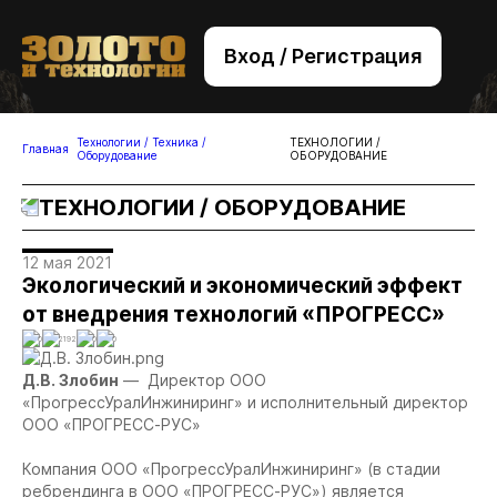
Вход / Регистрация
+7 (495) 221-76-32
bsv@zolteh.ru
Технологии / Техника /
ТЕХНОЛОГИИ /
Главная
Оборудование
ОБОРУДОВАНИЕ
ТЕХНОЛОГИИ / ОБОРУДОВАНИЕ
12 мая 2021
Экологический и экономический эффект
от внедрения технологий «ПРОГРЕСС»
0
2192
0
0
Д.В. Злобин
— Директор ООО
«ПрогрессУралИнжиниринг» и исполнительный директор
ООО «ПРОГРЕСС-РУС»
Компания ООО «ПрогрессУралИнжиниринг» (в стадии
ребрендинга в ООО «ПРОГРЕСС-РУС») является