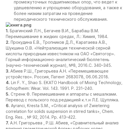
промежуточных подшипниковых опор, что ведет к
удешевлению и упрощению оборудования, а также к
более низким затратам на проведение
периодического технического обслуживания.
1.
Брагинский Л.Н., Бегачев В.И., Барабаш В.М.
Перемешивание в жидких средах, Л.: Химия, 1984.
2.
Прокудина Е.В., Тропников Д.Л., Каратаева А.В.,
Шукшина О.В. «Нейтрализация технической серной
кислоты природным известняком на ОАО «Святогор».
Горный информационно-аналитический бюллетень
(научно-технический журнал), №8, 2016.С. 340–345.
3.
Абиев Р.Ш., Григорьева А.Н. «Перемешивающее
устройство». Россия, Патент 2683078, 06.06.2018.
4.
Lin F. Y., Shao S. EKATO Handbook of Mixing Technology,
Schopfheim: Wear. Vol. 143. 1991. P. 231–240.
5.
Cтренк Ф. Перемешивание и аппараты с мешалками.
Перевод с польского под редакцией к.т.н Л.Е. Щупляка.
6.
Ayranci, Kresta S.M., «Critical analysis of Zwietering
correlation for solids suspension in stirred tanks», Chem.
Eng. Res. , № 92, 2014. Pp. 413–422.
7.
А.Н. Григорьева , Р.Ш. Абиев, «Сравнительный анализ
влияния геометрической формы рабочих колес