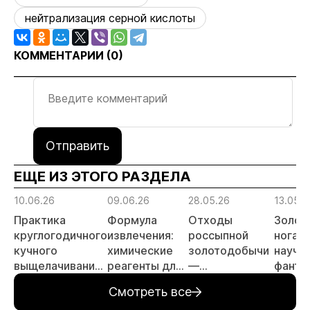
нейтрализация серной кислоты
КОММЕНТАРИИ (
0
)
Отправить
ЕЩЕ ИЗ ЭТОГО РАЗДЕЛА
10.06.26
09.06.26
28.05.26
13.05.2
Практика
Формула
Отходы
Золот
круглогодичного
извлечения:
россыпной
ногами
кучного
химические
золотодобычи
научн
выщелачивания
реагенты для
—
фанта
в условиях
золотодобычи
перспективные
реальн
Смотреть все
Крайнего
объекты для
футур