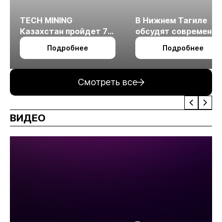
TECH MINING
В Нижнем Тагиле
Казахстан пройдет 7
обсудят современн
октября в Алматы
технологии
Подробнее
Подробнее
измельчения
минерального сырья
Смотреть все
ВИДЕО