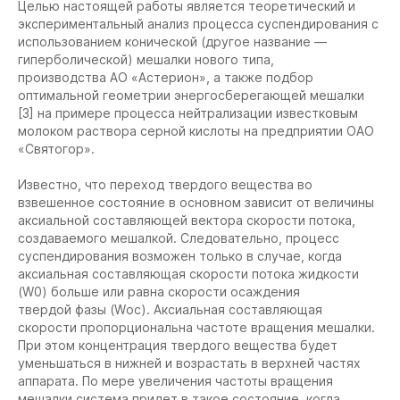
Целью настоящей работы является теоретический и
экспериментальный анализ процесса суспендирования с
использованием конической (другое название —
гиперболической) мешалки нового типа,
производства АО «Астерион», а также подбор
оптимальной геометрии энергосберегающей мешалки
[3] на примере процесса нейтрализации известковым
молоком раствора серной кислоты на предприятии ОАО
«Святогор».
Известно, что переход твердого вещества во
взвешенное состояние в основном зависит от величины
аксиальной составляющей вектора скорости потока,
создаваемого мешалкой. Следовательно, процесс
суспендирования возможен только в случае, когда
аксиальная составляющая скорости потока жидкости
(W0) больше или равна скорости осаждения
твердой фазы (Wос). Аксиальная составляющая
скорости пропорциональна частоте вращения мешалки.
При этом концентрация твердого вещества будет
уменьшаться в нижней и возрастать в верхней частях
аппарата. По мере увеличения частоты вращения
мешалки система придет в такое состояние, когда