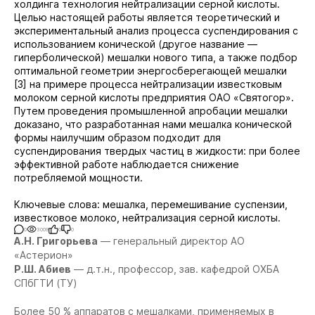
холдинга технология нейтрализации серной кислоты.
Целью настоящей работы является теоретический и
экспериментальный анализ процесса суспендирования с
использованием конической (другое название —
гиперболической) мешалки нового типа, а также подбор
оптимальной геометрии энергосберегающей мешалки
[3] на примере процесса нейтрализации известковым
молоком серной кислоты предприятия ОАО «Святогор».
Путем проведения промышленной апробации мешалки
доказано, что разработанная нами мешалка конической
формы наилучшим образом подходит для
суспендирования твердых частиц в жидкости: при более
эффективной работе наблюдается снижение
потребляемой мощности.
Ключевые слова:
мешалка, перемешивание суспензии,
известковое молоко, нейтрализация серной кислоты.
0
3009
0
0
А.Н. Григорьева
— генеральный директор АО
«Астерион»
Р.Ш. Абиев
— д.т.н., профессор, зав. кафедрой ОХБА
СПбГТИ (ТУ)
Более 50 % аппаратов с мешалками, применяемыx в