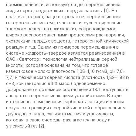
промышленности, используются для перемешивания
жидких сред, содержащих твердые частицы [1]. На
практике, однако, чаще встречается перемешивание
гетерогенных систем (в частности, суспендирование
твердого вещества в жидкости), сопровождаемое
широко распространенными процессами растворения,
экстракции твердых веществ, гетерогенной химической
реакции и т.д. Одним из примеров перемешивания в
системе жидкость–твердое является реализованная в
ОАО «Святогор» технология нейтрализации серной
кислоты, которая основана на том, что готовое
известковое молоко (плотность 1,08–1,10 г/см3, pH 7,6–
7,7) и техническая серная кислота (плотность 1,82–1,83 г/
см3, концентрация 94 % масс.) одновременно
дозированно в объемном соотношении 18:1 поступают в
аппараты с перемешивающими устройствами. В ходе
интенсивного смешивания карбонаты кальция и магния
вступают в реакции с серной кислотой с образованием
двуводного гипса, сульфата магния и углекислоты,
которая, в свою очередь, разлагается на воду и
углекислый газ [2].