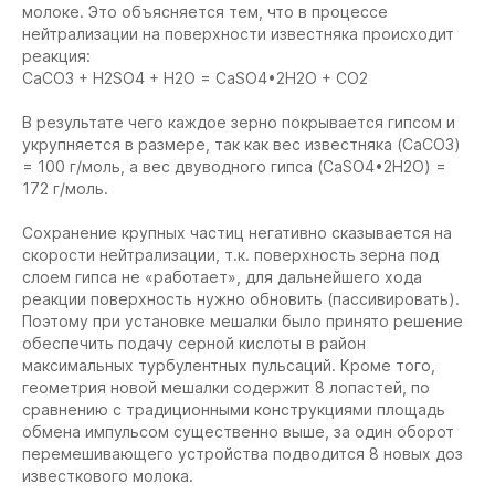
молоке. Это объясняется тем, что в процессе
нейтрализации на поверхности известняка происходит
реакция:
СaCO3 + H2SO4 + H2O = CaSO4•2H2O + CO2
В результате чего каждое зерно покрывается гипсом и
укрупняется в размере, так как вес известняка (СaCO3)
= 100 г/моль, а вес двуводного гипса (CaSO4•2H2O) =
172 г/моль.
Сохранение крупных частиц негативно сказывается на
скорости нейтрализации, т.к. поверхность зерна под
слоем гипса не «работает», для дальнейшего хода
реакции поверхность нужно обновить (пассивировать).
Поэтому при установке мешалки было принято решение
обеспечить подачу серной кислоты в район
максимальных турбулентных пульсаций. Кроме того,
геометрия новой мешалки содержит 8 лопастей, по
сравнению с традиционными конструкциями площадь
обмена импульсом существенно выше, за один оборот
перемешивающего устройства подводится 8 новых доз
известкового молока.