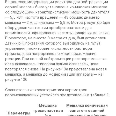
В процессе модернизации реактора для нейтрализации
серной кислоты была установлена коническая мешалка
со следующими характеристиками: мощность двигателя
— 5,5 кВт; частота вращения — 43 об/мин; диаметр
мешалки — 2 м; длина вала — 5,9 м. Мотор редуктор был
оборудован частотным преобразователем для
возможности варьирования частоты вращения мешалки.
В реакторе, на высоте 3 метра от дна, был установлен
датчик рH, показания которого выводились на пульт
управления, мониторинг кислотности раствора
производился непрерывно по мере прохождения
реакции. При полной нейтрализации раствора мешалка
останавливалась, гипсовая пульпа сливалась, цикл
повторялся снова. На рисунке 10а представлена новая
мешалка, а мешалка до модернизации аппарата — на
рисунке 10б.
Сравнительные характеристики параметров
перемешивающих устройств представлены в таблице 1.
Мешалка
Мешалка коническая
трехлопастная
запатентованной
Параметры
(до
конструкции (после