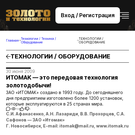
Вход / Регистрация
+7 (495) 221-76-32
bsv@zolteh.ru
Технологии / Техника /
ТЕХНОЛОГИИ /
Главная
Оборудование
ОБОРУДОВАНИЕ
ТЕХНОЛОГИИ / ОБОРУДОВАНИЕ
30 июня 2009
ИТОМАК — это передовая технология
золотодобычи!
ЗАО «ИТОМАК» создано в 1993 году. До сегодняшнего
дня предприятием изготовлено более 1200 установок,
которые эксплуатируются в 25 странах мира.
0
704
0
0
С.И. Афанасенко, А.Н. Лазариди, В.В. Прохорцев, С.А.
Сафонов — ЗАО «Итомак»
Г. Новосибирск, E-mail:
itomak@mail.ru
,
www.itomak.ru