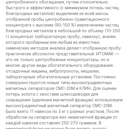
центробежного обогащения, путем относительно
быстрого и эффективного (с минимумом потерь частиц
благородных металлов) выделения из всей массы
отобранной пробы центробежно-гравитационного
концентрата с высоким (90-100 %) извлечением частиц
благородных металлов в небольшой по объему (10-200
г) концентрат (лабораторную пробу, навеску), анализ
которого пробирным или любым из известных
химических методов анализа делает отобранную пробу
практически абсолютно представительной. ИТОМАК —
это не только центробежные концентраторы, но и
многие другие виды обогатительного оборудования:
отсадочные машины, виброгрохоты, мешалки,
лабораторные обогатительные установки. Постоянно
совершенствуются новые типы высокоградиентных
магнитных сепараторов СМС-20М и КЛИН. Для оценки
потерь золота с хвостами шлиходоводки для
сокращения (удаления магнитной фракции) использовали
высокоградиентный магнитный сепаратор CMC-20М.
Было взято 11 навесок по 3 кг с разных участков. После
обработки на сепараторе вес немагнитной фракции от
каждой навески составлял 250-270 граммов. В
немагнитной фракции можно было видеть золото.