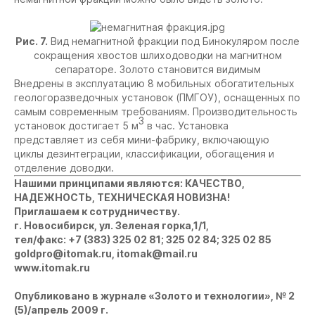
Рис. 7.
Вид немагнитной фракции под Бинокуляром после
сокращения хвостов шлиходоводки на магнитном
сепараторе. Золото становится видимым
Внедрены в эксплуатацию 8 мобильных обогатительных
геологоразведочных установок (ПМГОУ), оснащенных по
самым современным требованиям. Производительность
3
установок достигает 5 м
в час. Установка
представляет из себя мини-фабрику, включающую
циклы дезинтеграции, классификации, обогащения и
отделение доводки.
Нашими принципами являются: КАЧЕСТВО,
НАДЕЖНОСТЬ, ТЕХНИЧЕСКАЯ НОВИЗНА!
Приглашаем к сотрудничеству.
г. Новосибирск, ул. Зеленая горка,1/1,
тел/факс: +7 (383) 325 02 81; 325 02 84; 325 02 85
goldpro@itomak.ru
,
itomak@mail.ru
www.itomak.ru
Опубликовано в журнале «Золото и технологии», № 2
(5)/апрель 2009 г.