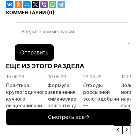
КОММЕНТАРИИ (
0
)
Отправить
ЕЩЕ ИЗ ЭТОГО РАЗДЕЛА
10.06.26
09.06.26
28.05.26
13.05.2
Практика
Формула
Отходы
Золот
круглогодичного
извлечения:
россыпной
ногами
кучного
химические
золотодобычи
научн
выщелачивания
реагенты для
—
фанта
в условиях
золотодобычи
перспективные
реальн
Смотреть все
Крайнего
объекты для
футур
Севера
инвестиций
техно
меняю