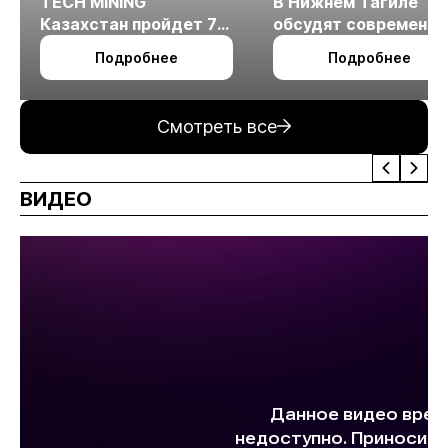
TECH MINING
В Нижнем Тагиле
Казахстан пройдет 7
обсудят современн
октября в Алматы
технологии
Подробнее
Подробнее
измельчения
минерального сырья
Смотреть все
ВИДЕО