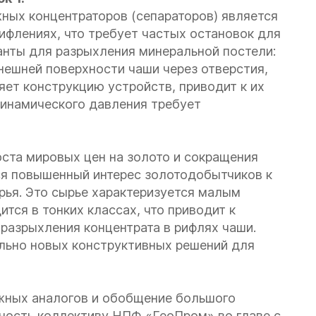
ых концентраторов (сепараторов) является
ифлениях, что требует частых остановок для
анты для разрыхления минеральной постели:
нешней поверхности чаши через отверстия,
ет конструкцию устройств, приводит к их
динамического давления требует
оста мировых цен на золото и сокращения
я повышенный интерес золотодобытчиков к
ья. Это сырье характеризуется малым
тся в тонких классах, что приводит к
разрыхления концентрата в рифлях чаши.
льно новых конструктивных решений для
жных аналогов и обобщение большого
ость коллективу НПФ «ГеоПром» во главе с