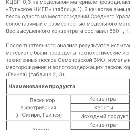
КЦВП-0,3 на модельном материале проводилась
«Тульское НИГП» (таблица 1). В качестве вме
песок одного из месторождений Среднего Урала
сопоставимый с размерностью модельного матер
Вес высушенного концентрата составил 650 г, т.
После тщательного анализа результатов испыт
материале были проведены технологические ис
техногенных песков Семеновской ЗИФ, измельч
месторождения и золотосодержащих песков кор
(Гвинея) (таблица 2, 3).
Наименование продукта
Концентрат
Пески кор
выветривания
Хвосты
(г. Сигири, Гвинея)
Исходный продукт
Концентрат
Хвосты