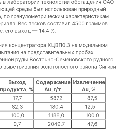
 в лаборатории технологии обогащения ОАО
щающей среды был использован природный
, по гранулометрическим характеристикам
иала. Вес песков составил 4500 граммов.
е. его выход — 14,4 %.
ания концентратора КЦВП0,3 на модельном
пытания на представительных пробах
енной руды Восточно-Семеновского рудного
 выветривания золотоносного района Сигири
Выход
Содержание
Извлечение
продукта, %
Au, г/т
Au, %
17,7
5872
87,5
82,3
180,4
12,5
100,0
1188,0
100,0
9,7
2049,7
47,6