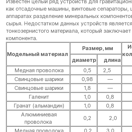
Известен целый ряд устройств для гравитацион
как отсадочные машины, винтовые сепараторы, 
аппаратах разделение минеральных компонентов
сырья. Недостатком данных устройств является
тонкозернистого материала, который заключает
компонента.
Ис
Размер, мм
Модельный материал
кол
диаметр
длина
Медная проволока
0,5
2,5
Свинцовые шарики
0,98
—
Свинцовые шарики
1,8
—
Галенит
1,0
0,8
Гранат (альмандин)
1,0
0,8
Алюминиевая
0,2
2,0
проволока
Медная проволока
0,2
3,0