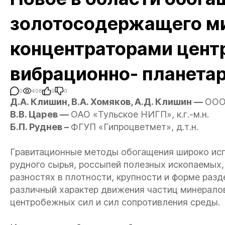
золотосодержащего м
концентраторами цент
вибрационно- планетар
0
408
0
0
Д.А. Клишин, В.А. Хомяков, А.Д. Клишин —
ООО
В.В. Царев —
ОАО «Тульское НИГП», к.г.-м.н.
Б.П. Руднев –
ФГУП «Гипроцветмет», д.т.н.
Гравитационные методы обогащения широко исп
рудного сырья, россыпей полезных ископаемых,
разностях в плотности, крупности и форме раз
различный характер движения частиц минерало
центробежных сил и сил сопротивления среды.