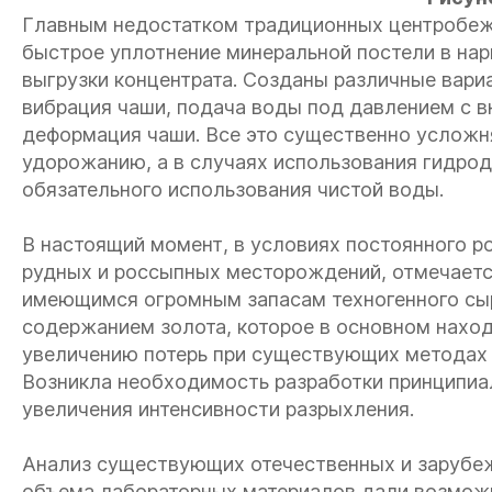
Главным недостатком традиционных центробежн
быстрое уплотнение минеральной постели в нар
выгрузки концентрата. Созданы различные вари
вибрация чаши, подача воды под давлением с в
деформация чаши. Все это существенно усложня
удорожанию, а в случаях использования гидро
обязательного использования чистой воды.
В настоящий момент, в условиях постоянного р
рудных и россыпных месторождений, отмечаетс
имеющимся огромным запасам техногенного сыр
содержанием золота, которое в основном находи
увеличению потерь при существующих методах 
Возникла необходимость разработки принципиа
увеличения интенсивности разрыхления.
Анализ существующих отечественных и зарубе
объема лабораторных материалов дали возможн