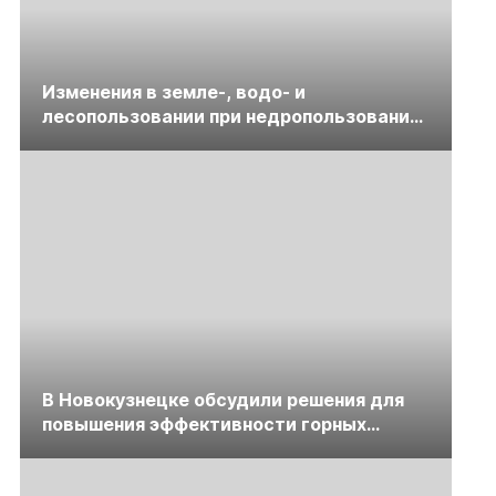
Изменения в земле-, водо- и
лесопользовании при недропользовании
обсудят на семинаре «ПравоТЭК»
В Новокузнецке обсудили решения для
повышения эффективности горных
предприятий