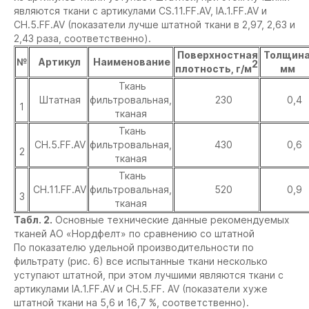
являются ткани с артикулами CS.11.FF.AV, IA.1.FF.AV и
CH.5.FF.AV (показатели лучше штатной ткани в 2,97, 2,63 и
2,43 раза, соответственно).
Поверхностная
Толщина
№
Артикул
Наименование
2
плотность, г/м
мм
Ткань
Штатная
фильтровальная,
230
0,4
1
тканая
Ткань
CH.5.FF.AV
фильтровальная,
430
0,6
2
тканая
Ткань
CH.11.FF.AV
фильтровальная,
520
0,9
3
тканая
Табл. 2.
Основные технические данные рекомендуемых
тканей АО «Нордфелт» по сравнению со штатной
По показателю удельной производительности по
фильтрату (рис. 6) все испытанные ткани несколько
уступают штатной, при этом лучшими являются ткани с
артикулами IA.1.FF.AV и CH.5.FF. AV (показатели хуже
штатной ткани на 5,6 и 16,7 %, соответственно).