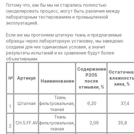
Потому что, как бы мы ни старались полностью
смоделировать процесс, могут быть различия между
лабораторным тестированием и промышленной
эксплуатацией.
Если же мы прогоняем штатную ткань и предлагаемые
образцы через лабораторную установку, мы заведомо
создаем для них одинаковые условия, а значит
результаты испытаний и их сравнение будут более
объективными.
Содержание
Остаточна
Р2О5
№
Артикул
влажност
Наименование
после
кека, %
отмывки, %
Ткань
Штатная
фильтровальная,
6,20
37,4
1
тканая
Ткань
CH.5.FF.AV
фильтровальная,
2,09
35,8
2
тканая