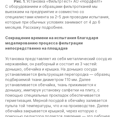
Рис. 1.
Установка «ФильтрТест» АО «Нордфелт»
С оборудованием и образцами фильтротканей мы
выезжаем на предприятие и совместно со
специалистами клиента за 2–5 дня проводим испытания,
которые при обычных условиях занимают от 4 до 6
месяцев. Расскажу подробнее.
Сокращение времени на испытания благодаря
моделированию процесса фильтрации
непосредственно на площадке
Установка представляет из себя металлический сосуд из
нержавейки, он разборный и состоит из 3 частей:
донышко, обечайка и крышка. На донышко сосуда
устанавливается фильтрующая перегородка — образец
подбираемой ткани диаметром 110 мм. Далее
устанавливается обечайка, ткань прижимается к
донышку, имитируя установку салфетки на плиту, с
помощью специальных прокладок обеспечивается
герметизация. Мерной посудой в обечайку заливается
пульпа той температуры, что и на производстве. Далее
обечайка закрывается крышкой, через которую с
помощью редуктора подается давление — это рабочее