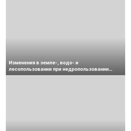
Изменения в земле-, водо- и
лесопользовании при недропользовании
обсудят на семинаре «ПравоТЭК»