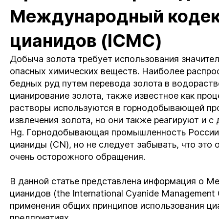
Международный кодек
цианидов (ICMC)
Добыча золота требует использования значител
опасных химических веществ. Наиболее распро
бедных руд путем перевода золота в водораст
цианирование золота, также известное как про
растворы используются в горнодобывающей п
извлечения золота, но они также реагируют и с 
Hg. Горнодобывающая промышленность России 
цианиды (CN), но не следует забывать, что эт
очень осторожного обращения.
В данной статье представлена информация о М
цианидов (the International Cyanide Manageme
применения общих принципов использования ц
предприятиях.