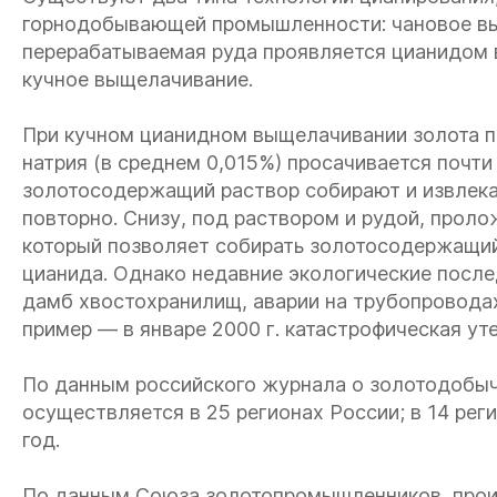
горнодобывающей промышленности: чановое вы
перерабатываемая руда проявляется цианидом 
кучное выщелачивание.
При кучном цианидном выщелачивании золота п
натрия (в среднем 0,015%) просачивается почти
золотосодержащий раствор собирают и извлекаю
повторно. Снизу, под раствором и рудой, прол
который позволяет собирать золотосодержащий
цианида. Однако недавние экологические после
дамб хвостохранилищ, аварии на трубопроводах
пример — в январе 2000 г. катастрофическая ут
По данным российского журнала о золотодобыч
осуществляется в 25 регионах России; в 14 рег
год.
По данным Союза золотопромышленников, произв