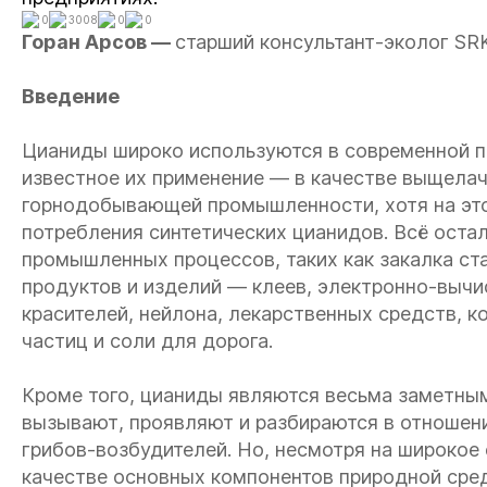
0
3008
0
0
Горан Арсов —
старший консультант-эколог SRK
Введени
е
Цианиды широко используются в современной п
известное их применение — в качестве выщелачи
горнодобывающей промышленности, хотя на это
потребления синтетических цианидов. Всё оста
промышленных процессов, таких как закалка ст
продуктов и изделий — клеев, электронно-вычис
красителей, нейлона, лекарственных средств, к
частиц и соли для дорога.
Кроме того, цианиды являются весьма заметны
вызывают, проявляют и разбираются в отношени
грибов-возбудителей. Но, несмотря на широкое
качестве основных компонентов природной сред