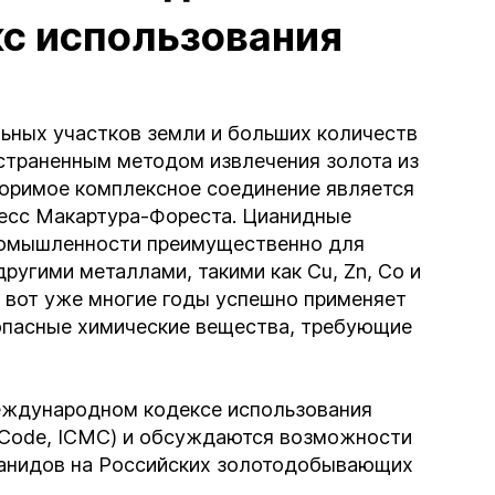
с использования
ьных участков земли и больших количеств
страненным методом извлечения золота из
воримое комплексное соединение является
цесс Макартура-Фореста. Цианидные
ромышленности преимущественно для
другими металлами, такими как Cu, Zn, Co и
вот уже многие годы успешно применяет
о опасные химические вещества, требующие
еждународном кодексе использования
nt Code, ICMC) и обсуждаются возможности
ианидов на Российских золотодобывающих