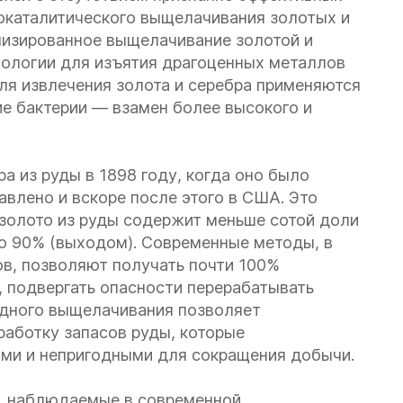
окаталитического выщелачивания золотых и
лизированное выщелачивание золотой и
хнологии для изъятия драгоценных металлов
ля извлечения золота и серебра применяются
 бактерии — взамен более высокого и
а из руды в 1898 году, когда оно было
авлено и вскоре после этого в США. Это
о золото из руды содержит меньше сотой доли
ью 90% (выходом). Современные методы, в
в, позволяют получать почти 100%
 подвергать опасности перерабатывать
идного выщелачивания позволяет
аботку запасов руды, которые
и и непригодными для сокращения добычи.
, наблюдаемые в современной