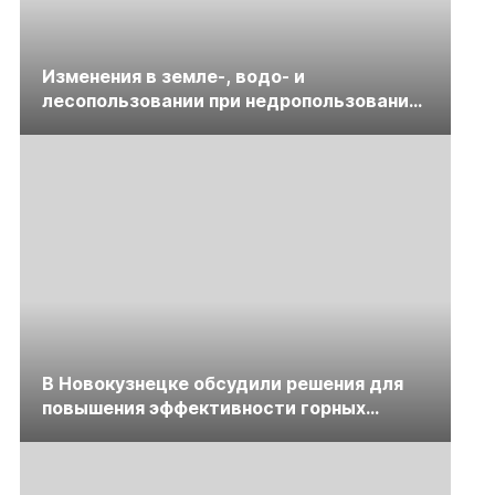
Изменения в земле-, водо- и
лесопользовании при недропользовании
обсудят на семинаре «ПравоТЭК»
В Новокузнецке обсудили решения для
повышения эффективности горных
предприятий