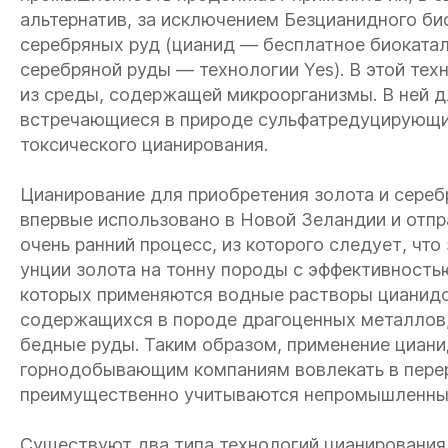
альтернатив, за исключением Безцианидного би
серебряных руд (цианид — бесплатное биоката
серебряной руды — технологии Yes). В этой те
из среды, содержащей микроорганизмы. В ней д
встречающиеся в природе сульфатредуцирующие
токсического цианирования.
Цианирование для приобретения золота и серебр
впервые использовано в Новой Зеландии и отпр
очень ранний процесс, из которого следует, чт
унции золота на тонну породы с эффективност
которых применяются водные растворы цианидо
содержащихся в породе драгоценных металлов,
бедные руды. Таким образом, применение циан
горнодобывающим компаниям вовлекать в перер
преимущественно учитываются непромышленным
Существуют два типа технологий цианирования