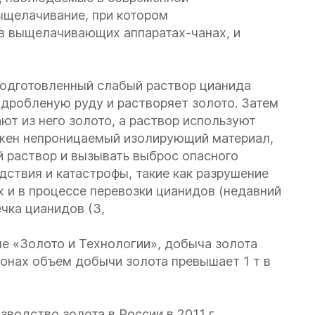
щелачивание, при котором
в выщелачивающих аппаратах-чанах, и
одготовленный слабый раствор цианида
 дробленую руду и растворяет золото. Затем
т из него золото, а раствор используют
ожен непроницаемый изолирующий материал,
 раствор и вызывать выброс опасного
дствия и катастрофы, такие как разрушение
 и в процессе перевозки цианидов (недавний
ечка цианидов (3,
е «Золото и Технологии», добыча золота
ионах объем добычи золота превышает 1 т в
одство золота в России в 2011 г.