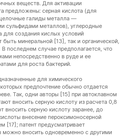
личных веществ. Для активации
та предложены: серная кислота (для
 щелочные галиды металла —
и сульфидами металлов), углеродные
а для создания кислых условий
быть минеральной [13], так и органической,
 В последнем случае предполагается, что
мами непосредственно в руде и ее
атами для роста бактерий.
дназначенные для химического
 которых предпочтение обычно отдается
еве. Так, одни авторы [15] при автоклавном
ают вносить серную кислоту из расчета 0,8
ют вносить серную кислоту заранее, до
й кислоты внесение пероксимоносерной
 [17]; патент предусматривает
 можно вносить одновременно с другими