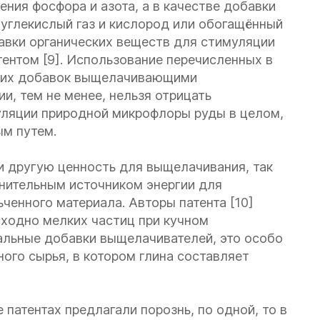
ния фосфора и азота, а в качестве добавки
углекислый газ и кислород или обогащённый
бавки органических веществ для стимуляции
нтом [9]. Использование перечисленных в
еских добавок выщелачивающими
и, тем не менее, нельзя отрицать
ляции природной микрофлоры руды в целом,
ым путем.
и другую ценность для выщелачивания, так
нительным источником энергии для
ченного материала. Авторы патента [10]
сходно мелких частиц при кучном
альные добавки выщелачивателей, это особо
ого сырья, в котором глина составляет
патентах предлагали порознь, по одной, то в