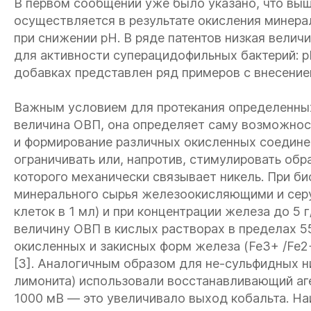
В первом сообщении уже было указано, что вы
осуществляется в результате окисления минера
при снижении рН. В ряде патентов низкая велич
для активности суперацидофильных бактерий: pH
добавках представлен ряд примеров с внесение
Важным условием для протекания определенных
величина ОВП, она определяет саму возможнос
и формирование различных окисленных соедине
ограничивать или, напротив, стимулировать обр
которого механически связывает никель. При б
минерального сырья железоокисляющими и се
клеток в 1 мл) и при концентрации железа до 5
величину ОВП в кислых растворах в пределах 5
окисленных и закисных форм железа (Fe3+ /Fe2
[3]. Аналогичным образом для не-сульфидных н
лимонита) использовали восстанавливающий аг
1000 мВ — это увеличивало выход кобальта. На