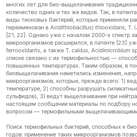
многих лет для био-выщелачивания традиционн
количество одних и тех же видов. Так, в патент
виды тионовых бактерий, которые применяли ра
переименован в
Acidithiobacillus) thiooxidans, T. 
[21, 22]. Однако уже с началом 2000-х спектр 
микроорганизмов расширился, в патенте [23] у
ferrooxidants
, а также
T. caldus, Acidimicrobium sp
списке связано с их термофильностью — спосо
повышенных температурах. Таким образом, в по
биовыщелачивания наметились изменения, напра
микроорганизмов, которые, прежде всего: 1) в
температуре, 2) способны разрушать силикатн
сульфидов), 3) ведут выщелачивание при нейтр
настоящем сообщении материалы по подбору н
вопросом — термофильными выщелачивающими
Поиск термофильных бактерий, способных к био
годов: применение таких микроорганизмов позв