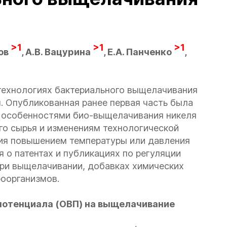
>1
>1
>1
ков
, А.В. Вацурина
, Е.А. Панченко
,
технологиях бактериального выщелачивания
я. Опубликованная ранее первая часть была
 особенностями био-выщелачивания никеля
го сырья и изменениям технологической
ия повышением температуры или давления
 о патентах и публикациях по регуляции
при выщелачивании, добавках химических
оорганизмов.
потенциала (ОВП) на выщелачивание