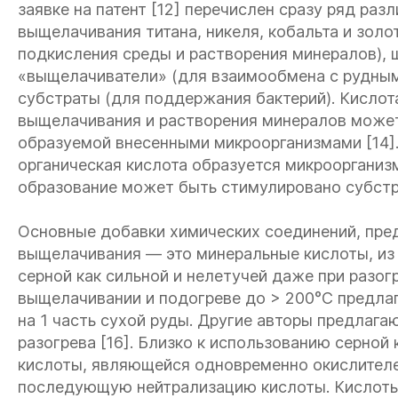
заявке на патент [12] перечислен сразу ряд раз
выщелачивания титана, никеля, кобальта и золо
подкисления среды и растворения минералов),
«выщелачиватели» (для взаимообмена с рудным
субстраты (для поддержания бактерий). Кислот
выщелачивания и растворения минералов может 
образуемой внесенными микроорганизмами [14].
органическая кислота образуется микроорганиз
образование может быть стимулировано субстр
Основные добавки химических соединений, пре
выщелачивания — это минеральные кислоты, из
серной как сильной и нелетучей даже при разогр
выщелачивании и подогреве до > 200°С предлаг
на 1 часть сухой руды. Другие авторы предлага
разогрева [16]. Близко к использованию серно
кислоты, являющейся одновременно окислителем
последующую нейтрализацию кислоты. Кислоты