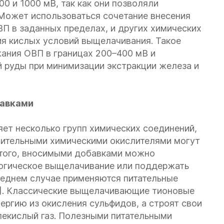
0 и 1000 мВ, так как они позволяли
 Может использоваться сочетание внесения
П в заданных пределах, и других химических
ия кислых условий выщелачивания. Такое
жания ОВП в границах 200–400 мВ и
й руды при минимизации экстракции железа и
бавками
ет несколько групп химических соединений,
нительными химическими окислителями могут
 того, вносимыми добавками можно
логическое выщелачивание или поддержать
еднем случае применяются питательные
7]. Классические выщелачивающие тионовые
ергию из окисления сульфидов, а строят свои
лекислый газ. Полезными питательными