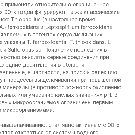
о применяли относительно ограниченное
ах 90-х годов фигурируют те же классические
нее:
Thiobacillus
(в настоящее время
(A.) ferrooxidans и Leptospirillum ferrooxidans
заявляемых в патентах серуокисляющих
же указаны
T. ferrooxidants, T. thiooxidans, L.
. и Sulfolobus sp.
Появление последних в
бностью окислять серные соединения при
следние десятилетия в области
вленные, в частности, на поиск и селекцию
едут процессы выщелачивания при повышенной
ые минералы (в противоположность окислению
альных или умеренно кислых значениях рН. В
овых микроорганизмов ограничены первым
 микроорганизмами.
-выщелачиванию, стал явно активным с 90-х
оляет отказаться от системы водного