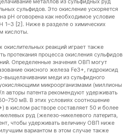
щелачивание металлов из сульфидных руд
льных сульфидов. Это окисление ускоряется
ина рН оговорена как необходимое условие
 1–3 [2]. Ниже в разделе о химических
м кислоты.
 окислительных реакций играет также
ть протекания процесса окисления сульфидов
ний. Определенные значения ОВП могут
азование окисного железа Fe3+, гидрокисид
ио-выщелачивании меди из сульфидного
руокисляющими микроорганизмами (миллионы
 г/л авторы патента рекомендуют удерживать
50–750 мВ. В этих условиях соотношение
+) в кислом растворе составляет 50 и более
икелевых руд (железо-никелевого латерита,
ент, чтобы удерживать величину ОВП ниже
илучшим вариантом в этом случае также