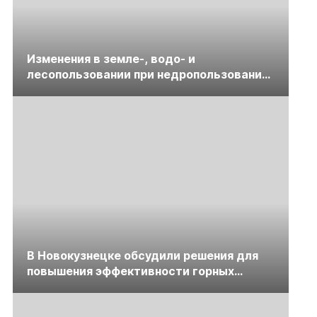
Изменения в земле-, водо- и
лесопользовании при недропользовании
обсудят на семинаре «ПравоТЭК»
В Новокузнецке обсудили решения для
повышения эффективности горных
предприятий