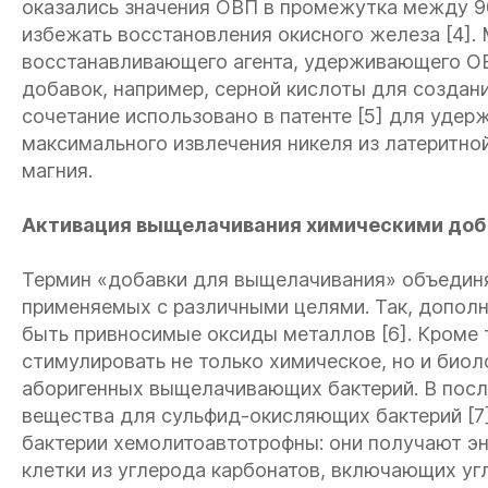
оказались значения ОВП в промежутка между 90
избежать восстановления окисного железа [4].
восстанавливающего агента, удерживающего ОВ
добавок, например, серной кислоты для создан
сочетание использовано в патенте [5] для удер
максимального извлечения никеля из латеритно
магния.
Активация выщелачивания химическими до
Термин «добавки для выщелачивания» объединя
применяемых с различными целями. Так, допол
быть привносимые оксиды металлов [6]. Кроме
стимулировать не только химическое, но и био
аборигенных выщелачивающих бактерий. В посл
вещества для сульфид-окисляющих бактерий [
бактерии хемолитоавтотрофны: они получают эн
клетки из углерода карбонатов, включающих уг