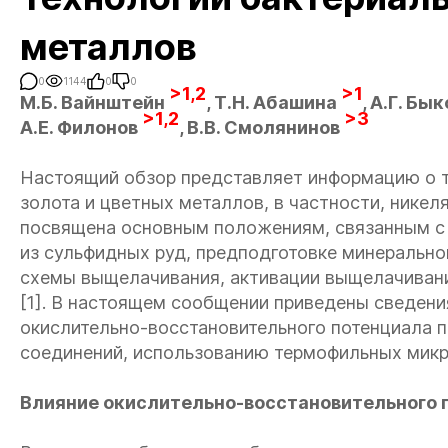
металлов
0
1144
0
0
>1,2
>1
М.Б. Вайнштейн
, Т.Н. Абашина
, А.Г. Бы
>1,2
>3
А.Е. Филонов
, В.В. Смолянинов
Настоящий обзор представляет информацию о 
золота и цветных металлов, в частности, никел
посвящена основным положениям, связанным с
из сульфидных руд, предподготовке минерально
схемы выщелачивания, активации выщелачиван
[1]. В настоящем сообщении приведены сведения
окислительно-восстановительного потенциала 
соединений, использованию термофильных микр
Влияние окислительно-восстановительного 