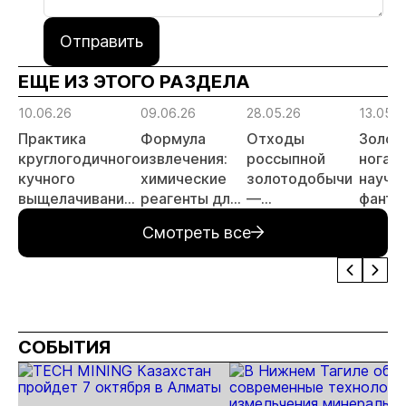
Отправить
ЕЩЕ ИЗ ЭТОГО РАЗДЕЛА
10.06.26
09.06.26
28.05.26
13.05.2
Практика
Формула
Отходы
Золот
круглогодичного
извлечения:
россыпной
ногами
кучного
химические
золотодобычи
научн
выщелачивания
реагенты для
—
фанта
в условиях
золотодобычи
перспективные
реальн
Смотреть все
Крайнего
объекты для
футур
Севера
инвестиций
техно
меняю
игры в
золот
СОБЫТИЯ