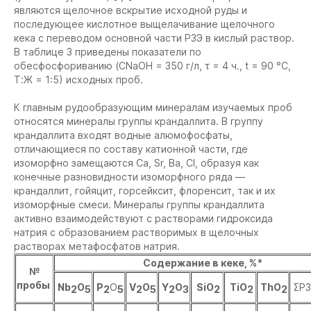
являются щелочное вскрытие исходной руды и
последующее кислотное выщелачивание щелочного
кека с переводом основной части РЗЭ в кислый раствор.
В таблице 3 приведены показатели по
обесфосфориванию (СNaOH = 350 г/л, τ = 4 ч., t = 90 °С,
Т:Ж = 1:5) исходных проб.
К главным рудообразующим минералам изучаемых проб
относятся минералы группы крандаллита. В группу
крандаллита входят водные алюмофосфаты,
отличающиеся по составу катионной части, где
изоморфно замещаются Ca, Sr, Ba, Cl, образуя как
конечные разновидности изоморфного ряда —
крандаллит, гойяцит, горсейксит, флоренсит, так и их
изоморфные смеси. Минералы группы крандаллита
активно взаимодействуют с растворами гидроксида
натрия с образованием растворимых в щелочных
растворах метафосфатов натрия.
Содержание в кеке, %*
№
пробы
Nb
O
P
O
V
O
Y
O
SiO
TiO
ThO
ΣР
2
5
2
5
2
5
2
3
2
2
2