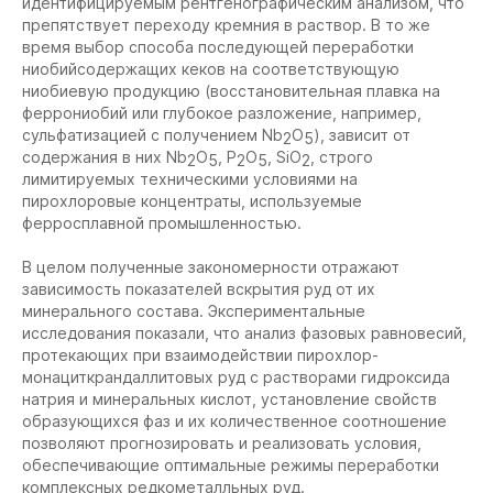
идентифицируемым рентгенографическим анализом, что
препятствует переходу кремния в раствор. В то же
время выбор способа последующей переработки
ниобийсодержащих кеков на соответствующую
ниобиевую продукцию (восстановительная плавка на
феррониобий или глубокое разложение, например,
сульфатизацией с получением Nb
O
), зависит от
2
5
содержания в них Nb
O
, P
O
, SiO
, строго
2
5
2
5
2
лимитируемых техническими условиями на
пирохлоровые концентраты, используемые
ферросплавной промышленностью.
В целом полученные закономерности отражают
зависимость показателей вскрытия руд от их
минерального состава. Экспериментальные
исследования показали, что анализ фазовых равновесий,
протекающих при взаимодействии пирохлор-
монациткрандаллитовых руд с растворами гидроксида
натрия и минеральных кислот, установление свойств
образующихся фаз и их количественное соотношение
позволяют прогнозировать и реализовать условия,
обеспечивающие оптимальные режимы переработки
комплексных редкометалльных руд.