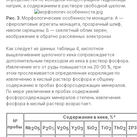
натрия, а содержанием в растворе свободной щелочи.
Рис. 3.
Морфологические особенности монацита: А —
сферолитовые агрегаты монацита, прозрачный шлиф,
николи скрещены; Б — скелетный облик зерен,
изображение в обратно рассеянных электронах
Как следует из данных таблицы 4, кислотное
выщелачивание щелочного кека сопровождается
дополнительным переходом из кека в раствор фосфора.
Извлечение его от руды повышается на 20–30 %, при
этом прослеживается определенная корреляция по
извлечению в кислый раствор фосфора и общему
содержанию в пробах фосфорсодержащих минералов.
По мере увеличения в пробах содержаний
фосфорсодержащих минералов степень извлечения
фосфора в кислый раствор возрастает.
Содержание в кеке, %*
№
пробы
Nb
O
P
O
V
O
Y
O
SiO
TiO
ThO
ΣРЗ
2
5
2
5
2
5
2
3
2
2
2