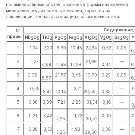
полиминеральный состав, различные формы нахождения
минералов редких земель и ниобия, характер их
локализации, тесная ассоциация с алюмосиликатами.
Содержание
№
пробы
Nb
O
TiO
P
O
Fe
O
Al
O
V
O
Sc
O
Y
2
5
2
2
5
2
3
2
3
2
5
2
3
1
1,04
7,30
8,60
10,45
22,34
0,52
0,05
0
2
1,27
21,99
—
4,68
11,98
12,29
0,44
0
3
0,95
21,57
3,45
19,70
0,29
0,05
8,57
0
4
0,55
2,21
—
0
3,41
10,14
26,59
0,35
5
0,38
3,89
7,21
2,25
31,34
0,18
—
0
6
0,21
3,42
1,72
0,09
—
0
2,25
30,51
7
0,28
3,32
4,93
0,08
—
0
3,26
29,50