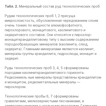
Табл. 2.
Минеральный состав руд технологических проб
Рудам технологических проб 1, 2 присуща
микрослоистость, обусловленная чередованием слоев
очень тонких по мощности алюмофосфатного,
пирохлорового, монацитового, каолинитового и
сидеритового составов. Они относятся к пирохлор-
монациткрандаллитовому типу с высоким содержанием
породообразующих минералов (каолинита, слюд,
сидерита). Главными минералами являются каолинит,
минералы группы крандаллита, гидрослюда, монацит и
сидерит.
Руды технологических проб 3, 4, 5 сформированы
породами каолиниткрандаллитового горизонта.
Редкоземель ные минералы представлены крандаллитом
и монацитом, редкометалльные минералы —
пирохлором.
Технологические пробы 6, 7 сформированы
гравелитами, мелкозернистыми песчаниками, и
алевропесчаниками с угольными прослоями. Главными