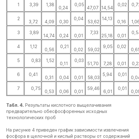
1
3,39
1,38
0,05
0,02
0,7
0,24
47,07
14,54
2
0,04
14,13
3,72
4,09
0,30
53,62
0,16
1,0
3
3,89
7,33
0,5
14,74
0,24
0,01
25,18
0,01
4
1,12
0,21
9,05
0,02
0,56
0,02
59,02
0,6
5
0,83
1,52
0,03
0,11
51,70
7,28
0,01
0,2
6
0,41
5,94
0,01
0,31
0,04
0,01
58,03
0,0
7
0,75
59,46
0,01
0,53
0,06
0,01
6,01
0,0
Табл. 4.
Результаты кислотного выщелачивания
предварительно обесфосфоренных исходных
технологических проб
На рисунке 4 приведен график зависимости извлечения
фосфора в щелочной и кислый растворы от содержаний