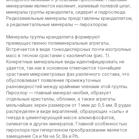
минералами являются каолинит, калиевый полевой шпат,
минералы группы крандаллита, сидерит и гидрослюда.
Редкоземельные минералы представлены крандаллитом,
а редкометалльные минералы — пирохлором.
Минералы группы крандаллита формируют
преимущественно полиминеральные агрегаты.
Встречается в виде тонкодисперсных почти изотропных
масс в тесном срастании с каолинитом (рис. 1).
Конкретные минеральные виды идентифицировать не
удается, так как в основном отмечаются тончайшие
срастания микрометровых фаз различного состава, что
обусловливает появление промежуточных
разновидностей между крайними членами этой группы.
Пирохлор — главный минерал ниобия, образует
отдельные кристаллы, обломки, а также агрегаты
мельчайших зерен размером от 1 мкм до 0,5 мм. В рудах
распределен в виде вкраплений, образующих «сыпь» и
гнезда в цементирующей массе алюмофосфатов,
силикатов и других минералов. Главной особенностью
пирохлора при гипергенном преобразовании является
замещение Ca и Na на Sr, Ba и Pb.