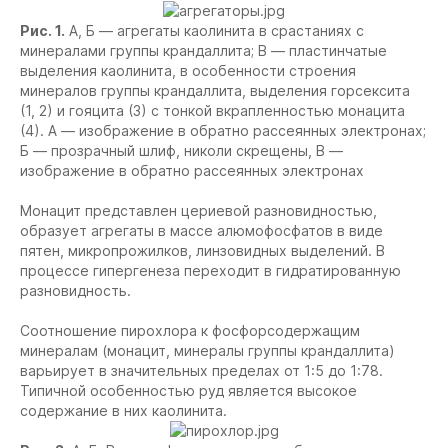
Рис. 1.
А, Б — агрегаты каолинита в срастаниях с
минералами группы крандаллита; В — пластинчатые
выделения каолинита, в особенности строения
минералов группы крандаллита, выделения горсексита
(1, 2) и гояцита (3) с тонкой вкрапленностью монацита
(4). А — изображение в обратно рассеянных электронах;
Б — прозрачный шлиф, николи скрещены, В —
изображение в обратно рассеянных электронах
Монацит представлен цериевой разновидностью,
образует агрегаты в массе алюмофосфатов в виде
пятен, микропрожилков, линзовидных выделений. В
процессе гипергенеза переходит в гидратированную
разновидность.
Соотношение пирохлора к фосфорсодержащим
минералам (монацит, минералы группы крандаллита)
варьирует в значительных пределах от 1:5 до 1:78.
Типичной особенностью руд является высокое
содержание в них каолинита.