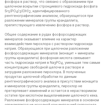
фосфора в раствор, что связано с образованием при
щелочном вскрытии стронциевого гидроксида фосфата
Sr
(PO
)
(OH)
, идентифицированного
5
4
3
2
рентгенографическим анализом, образующегося при
разложении минералов группы крандаллита,
препятствующего извлечению фосфора в раствор.
Общее содержание в рудах фосфорсодержащих
минералов оказывает влияние на характер
взаимодействия пирохлора с раствором гидроксида
натрия. Образующаяся при щелочном разложении
фосфорсодержащих минералов (монацит + минералы
группы крандаллита) фосфорная кислота связывает
часть гидроксида натрия в Na
PO
, уменьшая тем самым
3
4
концентрацию свободной щелочи в растворе и
затрудняя разложение пирохлора. В полученных
продуктах щелочной обработки по данным
рентгенографического анализа в присутствии монацита
и минералов группы крандаллита, пирохлор не
претерпевает изменений и остается в нерастворимом
остатке при кислотном выщелачивании щелочного кека.
Разложение фосфорсодержащих минералов в основном
определяется не исходной концентрацией гидроксида