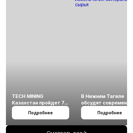
TECH MINING
В Нижнем Тагиле
Казахстан пройдет 7
обсудят современн
октября в Алматы
технологии
Подробнее
Подробнее
измельчения
минерального сырья