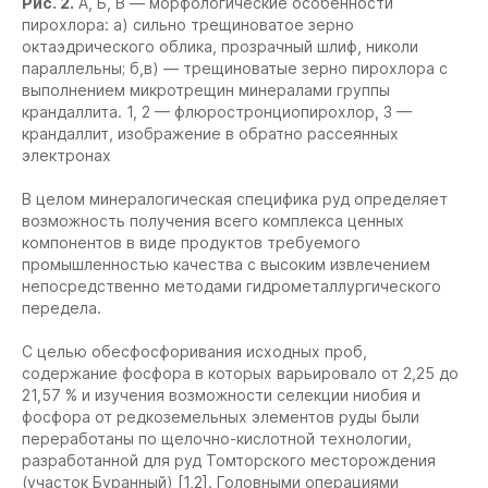
Рис. 2.
А, Б, В — морфологические особенности
пирохлора: а) сильно трещиноватое зерно
октаэдрического облика, прозрачный шлиф, николи
параллельны; б,в) — трещиноватые зерно пирохлора с
выполнением микротрещин минералами группы
крандаллита. 1, 2 — флюростронциопирохлор, 3 —
крандаллит, изображение в обратно рассеянных
электронах
В целом минералогическая специфика руд определяет
возможность получения всего комплекса ценных
компонентов в виде продуктов требуемого
промышленностью качества с высоким извлечением
непосредственно методами гидрометаллургического
передела.
С целью обесфосфоривания исходных проб,
содержание фосфора в которых варьировало от 2,25 до
21,57 % и изучения возможности селекции ниобия и
фосфора от редкоземельных элементов руды были
переработаны по щелочно-кислотной технологии,
разработанной для руд Томторского месторождения
(участок Буранный) [1,2]. Головными операциями