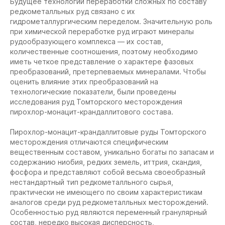
Будущее технологии переработки сложных по составу
редкометалльных руд связано с их
гидрометаллургическим переделом. Значительную роль
при химической переработке руд играют минералы
рудообразующего комплекса — их состав,
количественные соотношения, поэтому необходимо
иметь четкое представление о характере фазовых
преобразований, претерпеваемых минералами. Чтобы
оценить влияние этих преобразований на
технологические показатели, были проведены
исследования руд Томторского месторождения
пирохлор-монацит-крандаллитового состава.
Пирохлор-монацит-крандаллитовые руды Томторского
месторождения отличаются специфическим
вещественным составом, уникально богаты по запасам и
содержанию ниобия, редких земель, иттрия, скандия,
фосфора и представляют собой весьма своеобразный
нестандартный тип редкометалльного сырья,
практически не имеющего по своим характеристикам
аналогов среди руд редкометалльных месторождений.
Особенностью руд являются переменный гранулярный
состав, нередко высокая дисперсность,