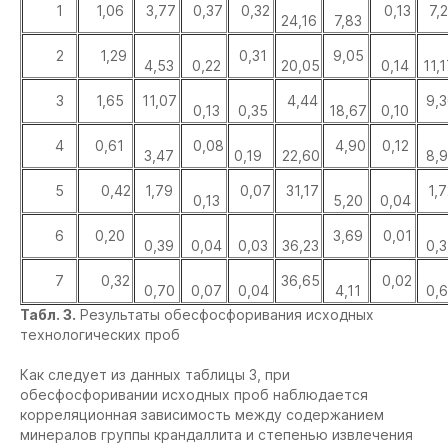
1
1,06
3,77
0,37
0,32
0,13
7,2
24,16
7,83
2
1,29
0,31
9,05
4,53
0,22
20,05
0,14
11,1
3
1,65
11,07
4,44
9,3
0,13
0,35
18,67
0,10
4
0,61
0,08
4,90
0,12
3,47
0,19
22,60
8,9
5
0,42
1,79
0,07
31,17
1,7
0,13
5,20
0,04
6
0,20
3,69
0,01
0,39
0,04
0,03
36,23
0,3
7
0,32
36,65
0,02
0,70
0,07
0,04
4,11
0,6
Табл. 3.
Результаты обесфосфоривания исходных
технологических проб
Как следует из данных таблицы 3, при
обесфосфоривании исходных проб наблюдается
корреляционная зависимость между содержанием
минералов группы крандаллита и степенью извлечения