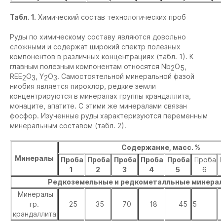
Табл. 1.
Химический состав технологических проб
Руды по химическому составу являются довольно
сложными и содержат широкий спектр полезных
компонентов в различных концентрациях (табл. 1). К
главным полезным компонентам относятся Nb
O
,
2
5
REE
O
, Y
O
. Самостоятельной минеральной фазой
2
3
2
3
ниобия является пирохлор, редкие земли
концентрируются в минералах группы крандаллита,
монаците, апатите. С этими же минералами связан
фосфор. Изученные руды характеризуются переменным
минеральным составом (табл. 2).
Содержание, масс. %
Минералы
Проба
Проба
Проба
Проба
Проба
Проба
1
2
3
4
5
6
Редкоземельные и редкометалльные минера
Минералы
гр.
25
35
70
18
45
5
крандаллита