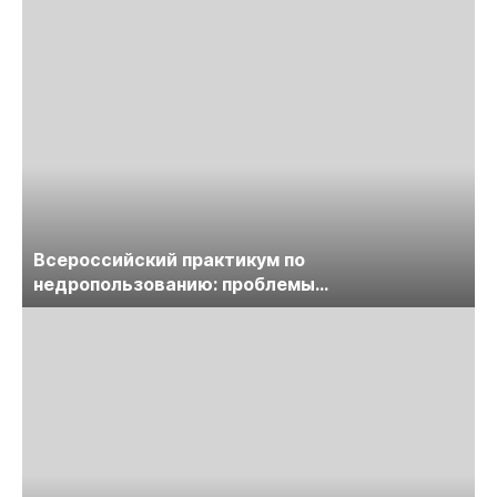
предприятий
Всероссийский практикум по
недропользованию: проблемы
лицензирования, цифровизации, экспертизы
пройдет в начале июля