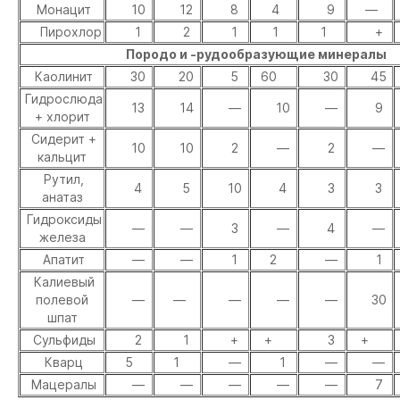
Монацит
10
12
8
4
9
—
Пирохлор
1
2
1
1
1
+
Породо и -рудообразующие минералы
Каолинит
30
20
5
60
30
45
Гидрослюда
13
14
—
10
—
9
+ хлорит
Сидерит +
10
10
2
—
2
—
кальцит
Рутил,
4
5
10
4
3
3
анатаз
Гидроксиды
—
—
3
—
4
—
железа
Апатит
—
—
1
2
—
1
Калиевый
полевой
—
—
—
—
—
30
шпат
Сульфиды
2
1
+
+
3
+
Кварц
5
1
—
1
—
—
Мацералы
—
—
—
—
—
7