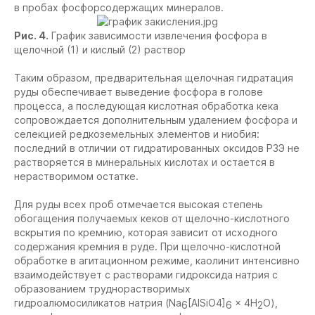
в пробах фосфорсодержащих минералов.
Рис. 4.
График зависимости извлечения фосфора в
щелочной (1) и кислый (2) раствор
Таким образом, предварительная щелочная гидратация
руды обеспечивает выведение фосфора в голове
процесса, а последующая кислотная обработка кека
сопровождается дополнительным удалением фосфора и
селекцией редкоземельных элементов и ниобия:
последний в отличии от гидратированных оксидов РЗЭ не
растворяется в минеральных кислотах и остается в
нерастворимом остатке.
Для руды всех проб отмечается высокая степень
обогащения получаемых кеков от щелочно-кислотного
вскрытия по кремнию, которая зависит от исходного
содержания кремния в руде. При щелочно-кислотной
обработке в агитационном режиме, каолинит интенсивно
взаимодействует с растворами гидроксида натрия с
образованием труднорастворимых
гидроалюмосиликатов натрия (Na
[AlSiO4]
× 4H
O),
6
6
2