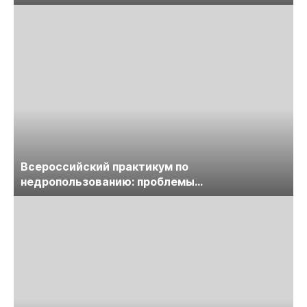
предприятий
Всероссийский практикум по
недропользованию: проблемы
лицензирования, цифровизации, экспертизы
пройдет в начале июля