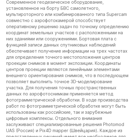
Современное геодезическое оборудование,
установленное на борту БВС самолетного,
мультироторного или комбинированного типа Supercam
совместно с аэрофотокамерой способствует
оперативному решению задач по точному определению
координат земельных участков с расположенными на
них зданиями или сооружениями. Бортовая плата с
функцией записи данных спутниковых наблюдений
обеспечивает получение информации на трех частотах
для определения точного местоположения центров
проекции снимков в момент экспозиции. Координаты
центров проекции являются линейными элементами
внешнего ориентирования снимков, что в последующем
позволяет выполнить точное 3D-моделирование
участка. Для получения точных пространственных
данных по аэрофотоснимкам применяется метод
фотограмметрической обработки. В ходе производства
работ по фотограмметрической обработке могут быть
использованы как российские, так и зарубежные
цифровые комплексы. Отдельного внимания
заслуживают специализированные решения Photomod
UAS (Россия) и Pix4D mapper (Швейцария). Каждое из
представленных решений имеет все необходимое для