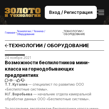
Вход / Регистрация
+7 (495) 221-76-32
bsv@zolteh.ru
Технологии / Техника /
ТЕХНОЛОГИИ /
Главная
Оборудование
ОБОРУДОВАНИЕ
ТЕХНОЛОГИИ / ОБОРУДОВАНИЕ
24 ноября 2021
Возможности беспилотников мини-
класса на горнодобывающих
предприятиях
0
1370
0
0
Т.Т. Куталиа
— специалист по развитию ООО
«Беспилотные системы».
Н.Г. Воробьева
— начальник отдела камеральной
обработки данных ООО «Беспилотные системы».
За последнее десятилетие беспилотники класса мини-