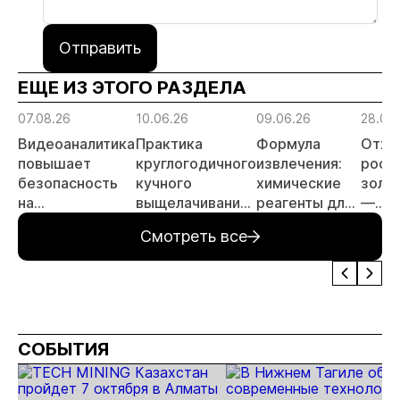
Отправить
ЕЩЕ ИЗ ЭТОГО РАЗДЕЛА
07.08.26
10.06.26
09.06.26
28.05
Видеоаналитика
Практика
Формула
Отхо
повышает
круглогодичного
извлечения:
росс
безопасность
кучного
химические
золо
на
выщелачивания
реагенты для
—
месторождении
в условиях
золотодобычи
перс
Смотреть все
золота
Крайнего
объе
Севера
инве
СОБЫТИЯ