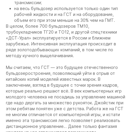
трансмиссии;
на весь бульдозер используется только один тип
рабочей жидкости и на ГСТ и на оборудование,
объем его при этом меньше на 30% чем на ГМТ.
В целом, более 700 бульдозеров ТМ10,
трубоукладчиков ТГ20 и ТО12, и другой спецтехники
«ДСТ-Урал» эксплуатируется в России и ближнем
зарубежье. Интенсивная эксплуатация происходит в
ряде золотодобывающих компаний, в том числе по
методу кучного выщелачивания.
Мы считаем, что ГСТ — это будущее отечественного
бульдозеростроения, позволяющий уйти в отрыв от
китайских копий моделей известных марок. В
заключении, взгляд в будущее с точки зрения кадров,
которые реально решают всё. В век компьютерных игр
молодого человека не посадишь за управление машиной
где надо дергать за множество рукояток. Джойстик при
этом ребятам понятен уже с детства. Работа же на ГСТ
не многим отличается от компьютерной игры, и кстати
именно эта трансмиссия легко позволяет реализовать
дистанционное управление… Далее только фантазия