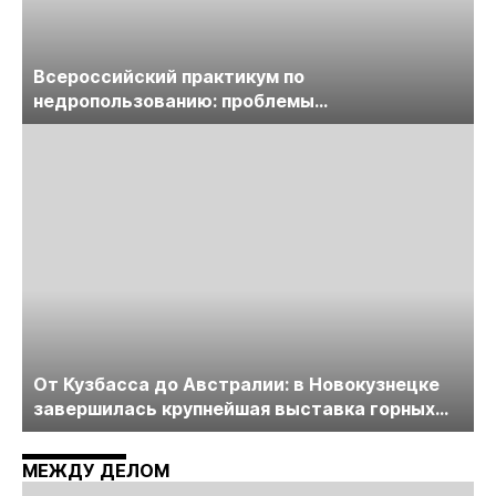
Всероссийский практикум по
недропользованию: проблемы
лицензирования, цифровизации, экспертизы
пройдет в начале июля
От Кузбасса до Австралии: в Новокузнецке
завершилась крупнейшая выставка горных
технологий «Недра России. Уголь России и
Майнинг»
МЕЖДУ ДЕЛОМ