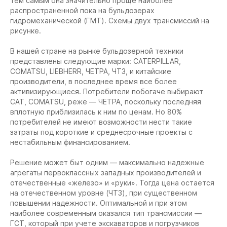
тем самым она значительно проще наиболее
распространенной пока на бульдозерах
гидромеханической (ГМТ). Схемы двух трансмиссий на
рисунке.
В нашей стране на рынке бульдозерной техники
представлены следующие марки: САТERPILLAR,
СОМАТSU, LIEBHERR, ЧЕТРА, ЧТЗ, и китайские
производители, в последнее время все более
активизирующиеся. Потребители побогаче выбирают
САТ, СОМАТSU, реже — ЧЕТРА, поскольку последняя
вплотную приблизилась к ним по ценам. Но 80%
потребителей не имеют возможности нести такие
затраты под короткие и среднесрочные проекты с
нестабильным финансированием.
Решение может быт одним — максимально надежные
агрегаты первоклассных западных производителей и
отечественные «железо» и «руки». Тогда цена остается
на отечественном уровне (ЧТЗ), при существенном
повышении надежности. Оптимальной и при этом
наиболее современным оказался тип трансмиссии —
ГСТ, который при учете экскаваторов и погрузчиков