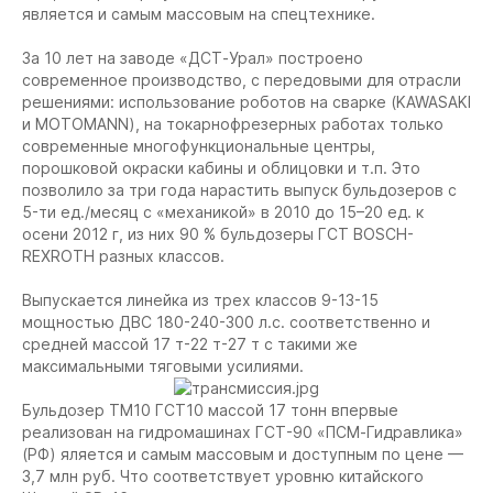
является и самым массовым на спецтехнике.
За 10 лет на заводе «ДСТ-Урал» построено
современное производство, с передовыми для отрасли
решениями: использование роботов на сварке (KAWASAKI
и MOTOMANN), на токарнофрезерных работах только
современные многофункциональные центры,
порошковой окраски кабины и облицовки и т.п. Это
позволило за три года нарастить выпуск бульдозеров с
5-ти ед./месяц с «механикой» в 2010 до 15–20 ед. к
осени 2012 г, из них 90 % бульдозеры ГСТ BOSCH-
REXROTH разных классов.
Выпускается линейка из трех классов 9-13-15
мощностью ДВС 180-240-300 л.с. соответственно и
средней массой 17 т-22 т-27 т с такими же
максимальными тяговыми усилиями.
Бульдозер ТМ10 ГСТ10 массой 17 тонн впервые
реализован на гидромашинах ГСТ-90 «ПСМ-Гидравлика»
(РФ) яляется и самым массовым и доступным по цене —
3,7 млн руб. Что соответствует уровню китайского