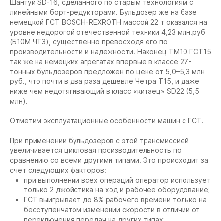
Шантуй SD-16, сделанного по старым технологиям с
линейными борт-редукторами. Бульдозер же на базе
немецкой ГСТ BOSCH-REXROTH массой 22 т оказался на
уровне недорогой отечественной техники 4,23 млн.руб
(Б10М ЧТЗ), существенно превосходя его по
производительности и надежности. Наконец ТМ10 ГСТ15
так же на немецких агрегатах впервые в классе 27-
тонных бульдозеров предложен по цене от 5,0–5,3 млн
руб., что почти в два раза дешевле Четра Т15, и даже
ниже чем недотягивающий в класс «китаец» SD22 (5,5
млн).
Отметим эксплуатационные особенности машин с ГСТ.
При применении бульдозеров с этой трансмиссией
увеличивается цикловая производительность по
сравнению со всеми другими типами. Это происходит за
счет следующих факторов:
при выполнении всех операций оператор использует
только 2 джойстика на ход и рабочее оборудование;
ГСТ выигрывает до 8% рабочего времени только на
бесступенчатом изменении скорости в отличии от
переключения передач на других типах;