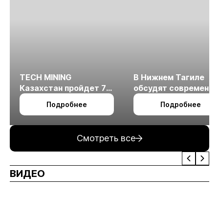
TECH MINING
В Нижнем Тагиле
Казахстан пройдет 7
обсудят современн
октября в Алматы
технологии
Подробнее
Подробнее
измельчения
минерального сырья
Смотреть все
ВИДЕО