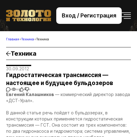
Вход / Регистрация
+7 (495) 221-76-32
bsv@zolteh.ru
Главная
Техника
Техника
Техника
30.09.2012
Гидростатическая трансмиссия —
настоящее и будущее бульдозеров
0
661
0
0
Евгений Калашников
— коммерческий директор завода
«ДСТ-Урал».
В данной статье речь пойдет о бульдозерах, в
конструкции которых применяется гидростатическая
трансмиссия — ГСТ. Она состоит из трех компонентов:
по два гидронасоса и гидромотора; система управления,