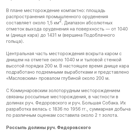
В плане месторождение компактно: площадь
распространения промышленного оруденения
2
составляет около 1,5 км
. Диапазон абсолютных
отметок выхода оруденения на поверхность — от 1040
м (днище кара) до 1431 м (вершина Подоблачного
гольца).
Центральная часть месторождения вскрыта каром с
днищем на отметке около 1040 м и тыловой стенкой
высотой порядка 200 м. В настоящее время днище кара
подработано подземными выработками и представлено
«Масловским» провалом глубиной около 200 м.
С Коммунаровским золоторудным месторождением
связаны россыпные месторождения, в частности в
долинах руч. Федоровского и руч. Большая Собака. Их
разработка велась с 1836 по 1956 гг., суммарная добыча
по различным оценкам составила около 2 т золота.
Россыпь долины руч. Федоровского