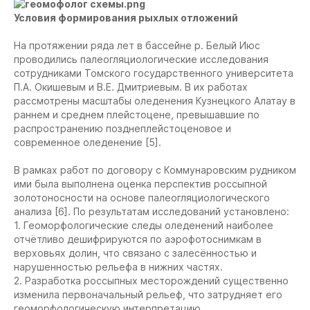
Условия формирования рыхлых отложений
На протяжении ряда лет в бассейне р. Белый Июс
проводились палеогляциологические исследования
сотрудниками Томского государственного университета
П.А. Окишевым и В.Е. Дмитриевым. В их работах
рассмотрены масштабы оледенения Кузнецкого Алатау в
раннем и среднем плейстоцене, превышавшие по
распространению позднеплейстоценовое и
современное оледенение [5].
В рамках работ по договору с Коммунаровским рудником
ими была выполнена оценка перспектив россыпной
золотоносности на основе палеогляциологического
анализа [6]. По результатам исследований установлено:
1. Геоморфологические следы оледенений наиболее
отчётливо дешифрируются по аэрофотоснимкам в
верховьях долин, что связано с залесённостью и
нарушенностью рельефа в нижних частях.
2. Разработка россыпных месторождений существенно
изменила первоначальный рельеф, что затрудняет его
геоморфологическую интерпретацию.