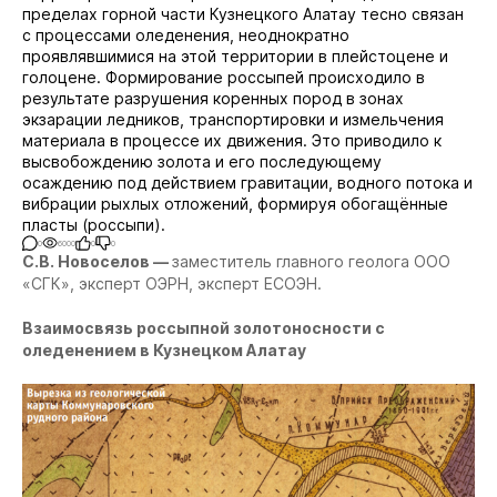
пределах горной части Кузнецкого Алатау тесно связан
с процессами оледенения, неоднократно
проявлявшимися на этой территории в плейстоцене и
голоцене. Формирование россыпей происходило в
результате разрушения коренных пород в зонах
экзарации ледников, транспортировки и измельчения
материала в процессе их движения. Это приводило к
высвобождению золота и его последующему
осаждению под действием гравитации, водного потока и
вибрации рыхлых отложений, формируя обогащённые
пласты (россыпи).
0
6000
0
0
С.В. Новоселов —
заместитель главного геолога ООО
«СГК», эксперт ОЭРН, эксперт ЕСОЭН.
Взаимосвязь россыпной золотоносности с
оледенением в Кузнецком Алатау