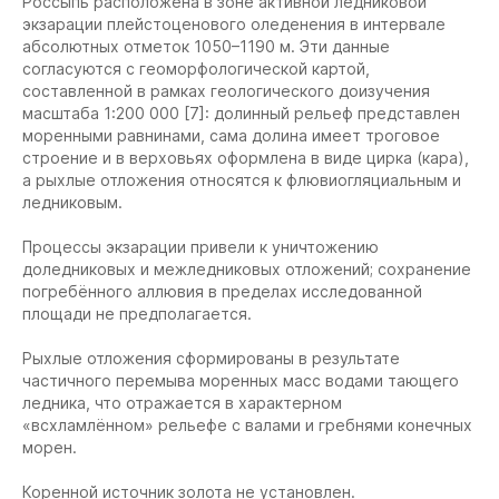
Россыпь расположена в зоне активной ледниковой
экзарации плейстоценового оледенения в интервале
абсолютных отметок 1050–1190 м. Эти данные
согласуются с геоморфологической картой,
составленной в рамках геологического доизучения
масштаба 1:200 000 [7]: долинный рельеф представлен
моренными равнинами, сама долина имеет троговое
строение и в верховьях оформлена в виде цирка (кара),
а рыхлые отложения относятся к флювиогляциальным и
ледниковым.
Процессы экзарации привели к уничтожению
доледниковых и межледниковых отложений; сохранение
погребённого аллювия в пределах исследованной
площади не предполагается.
Рыхлые отложения сформированы в результате
частичного перемыва моренных масс водами тающего
ледника, что отражается в характерном
«всхламлённом» рельефе с валами и гребнями конечных
морен.
Коренной источник золота не установлен.