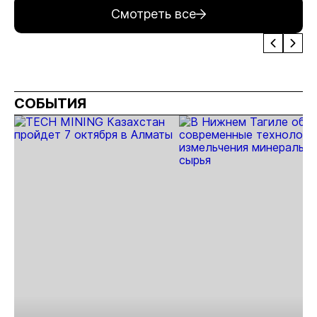
элементов по опыту
путь ООО
Республики Х
Смотреть все
использования
«Геолит»
аэрогаммаспектрометрии
и других геофизических
признаков при поисках
золота
СОБЫТИЯ