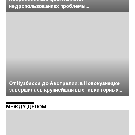
недропользованию: проблемы
лицензирования, цифровизации, экспертизы
пройдет в начале июля
От Кузбасса до Австралии: в Новокузнецке
завершилась крупнейшая выставка горных
технологий «Недра России. Уголь России и
Майнинг»
МЕЖДУ ДЕЛОМ