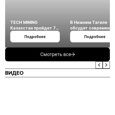
TECH MINING
В Нижнем Тагиле
Казахстан пройдет 7
обсудят современн
октября в Алматы
технологии
Подробнее
Подробнее
измельчения
минерального сырья
Смотреть все
ВИДЕО