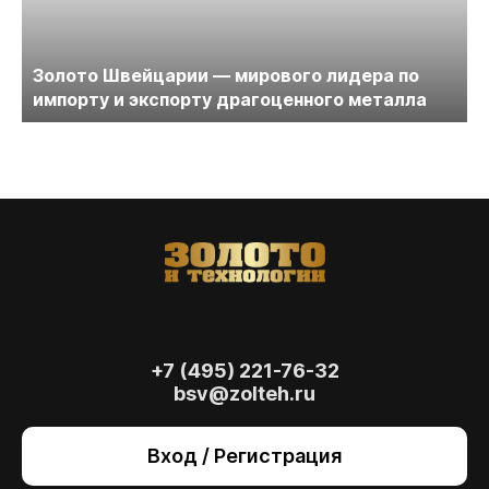
Золото Швейцарии — мирового лидера по
импорту и экспорту драгоценного металла
На сайте осуществляется обработка файлов
cookie
, необходимых для работы сайта, а
также для анализа сайта и улучшения
предоставляемых сервисов с
использованием метрической программы
+7 (495) 221-76-32
Яндекс.Метрика. Продолжая использовать
bsv@zolteh.ru
сайт, вы даете
согласие
на использование
данных технологий.
Вход / Регистрация
Согласен