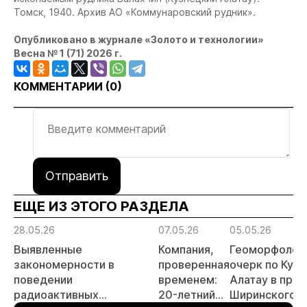
Томск, 1940. Архив АО «Коммунаровский рудник».
Опубликовано в журнале «Золото и технологии»
Весна № 1 (71) 2026 г.
КОММЕНТАРИИ (
0
)
Отправить
ЕЩЕ ИЗ ЭТОГО РАЗДЕЛА
28.05.26
07.05.26
05.05.26
Выявленные
Компания,
Геоморфолог
закономерности в
проверенная
очерк по Куз
поведении
временем:
Алатау в пре
радиоактивных
20-летний
Ширинского р