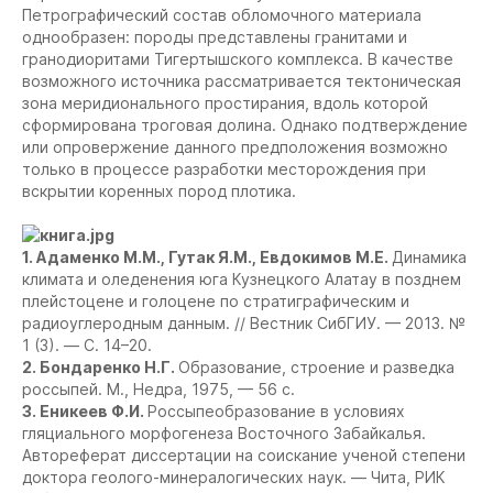
Петрографический состав обломочного материала
однообразен: породы представлены гранитами и
гранодиоритами Тигертышского комплекса. В качестве
возможного источника рассматривается тектоническая
зона меридионального простирания, вдоль которой
сформирована троговая долина. Однако подтверждение
или опровержение данного предположения возможно
только в процессе разработки месторождения при
вскрытии коренных пород плотика.
1. Адаменко М.М., Гутак Я.М., Евдокимов М.Е.
Динамика
климата и оледенения юга Кузнецкого Алатау в позднем
плейстоцене и голоцене по стратиграфическим и
радиоуглеродным данным. // Вестник СибГИУ. — 2013. №
1 (3). — С. 14–20.
2. Бондаренко Н.Г.
Образование, строение и разведка
россыпей. М., Недра, 1975, — 56 с.
3. Еникеев Ф.И.
Россыпеобразование в условиях
гляциального морфогенеза Восточного Забайкалья.
Автореферат диссертации на соискание ученой степени
доктора геолого-минералогических наук. — Чита, РИК