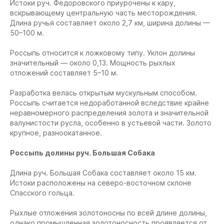
Истоки руч. Федоровского приурочены к кару,
вскрывающему центральную часть месторождения.
Длина ручья составляет около 2,7 км, ширина долины —
50–100 м.
Россыпь относится к ложковому типу. Уклон долины
значительный — около 0,13. Мощность рыхлых
отложений составляет 5–10 м.
Разработка велась открытым мускульным способом.
Россыпь считается недоработанной вследствие крайне
неравномерного распределения золота и значительной
валунистости русла, особенно в устьевой части. Золото
крупное, разноокатанное.
Россыпь долины
руч. Большая Собака
Длина руч. Большая Собака составляет около 15 км.
Истоки расположены на северо-восточном склоне
Спасского гольца.
Рыхлые отложения золотоносны по всей длине долины,
однако промышленная золотоносность проявляется от