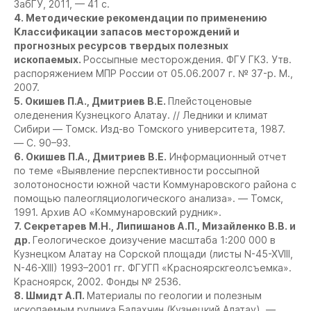
ЗабГУ, 2011, — 41 с.
4. Методические рекомендации по применению
Классификации запасов месторождений и
прогнозных ресурсов твердых полезных
ископаемых.
Россыпные месторождения. ФГУ ГКЗ. Утв.
распоряжением МПР России от 05.06.2007 г. № 37-р. М.,
2007.
5. Окишев П.А., Дмитриев В.Е.
Плейстоценовые
оледенения Кузнецкого Алатау. // Ледники и климат
Сибири — Томск. Изд-во Томского университета, 1987.
— С. 90–93.
6. Окишев П.А., Дмитриев В.Е.
Информационный отчет
по теме «Выявление перспективности россыпной
золотоносности южной части Коммунаровского района с
помощью палеогляциологического анализа». — Томск,
1991. Архив АО «Коммунаровский рудник».
7. Секретарев М.Н., Липишанов А.П., Мизайленко В.В. и
др.
Геологическое доизучение масштаба 1:200 000 в
Кузнецком Алатау на Сорской площади (листы N-45-XVIII,
N-46-XIII) 1993–2001 гг. ФГУГП «Красноярскгеолсъемка».
Красноярск, 2002. Фонды № 2536.
8. Шмидт А.П.
Материалы по геологии и полезным
ископаемым рудника Балахчин (Кузнецкий Алатау). —