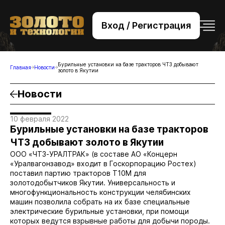
Вход / Регистрация
+7 (495) 221-76-32
bsv@zolteh.ru
Бурильные установки на базе тракторов ЧТЗ добывают
Главная
Новости
золото в Якутии
Новости
10 февраля 2022
Бурильные установки на базе тракторов
ЧТЗ добывают золото в Якутии
ООО «ЧТЗ-УРАЛТРАК» (в составе АО «Концерн
«Уралвагонзавод» входит в Госкорпорацию Ростех)
поставил партию тракторов Т10М для
золотодобытчиков Якутии. Универсальность и
многофункциональность конструкции челябинских
машин позволила собрать на их базе специальные
электрические бурильные установки, при помощи
которых ведутся взрывные работы для добычи породы.