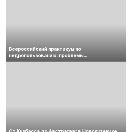
Всероссийский практикум по
недропользованию: проблемы
лицензирования, цифровизации, экспертизы
пройдет в начале июля
От Кузбасса до Австралии: в Новокузнецке