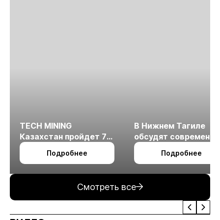
TECH MINING
В Нижнем Тагиле
Казахстан пройдет 7
обсудят современн
октября в Алматы
технологии
Подробнее
Подробнее
измельчения
минерального сырья
Смотреть все