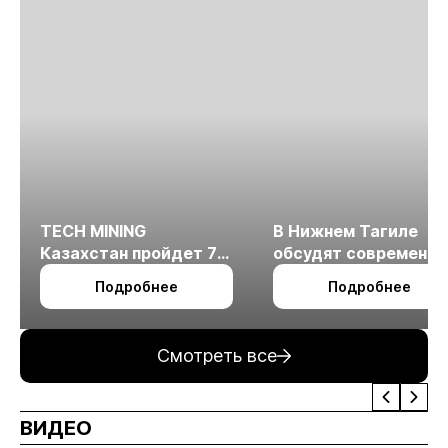
TECH MINING
В Нижнем Тагиле
Казахстан пройдет 7
обсудят современн
октября в Алматы
технологии
Подробнее
Подробнее
измельчения
минерального сырья
Смотреть все
ВИДЕО