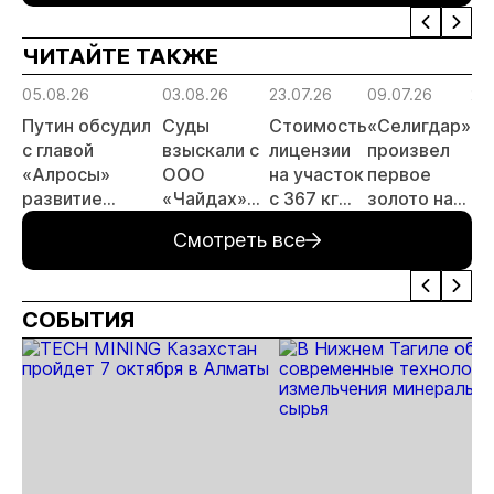
шлака
Дегдекан
ЧИТАЙТЕ ТАКЖЕ
05.08.26
03.08.26
23.07.26
09.07.26
29
Путин обсудил
Суды
Стоимость
«Селигдар»
«С
с главой
взыскали с
лицензии
произвел
ра
«Алросы»
ООО
на участок
первое
те
развитие
«Чайдах»
с 367 кг
золото на
по
золотодобычи
8,78 млн
золота в
ЗИФ
ск
Смотреть все
и
рублей за
Якутии
«Хвойное»
хв
энергетических
незаконную
выросла
проектов в
добычу
почти в 50
СОБЫТИЯ
Якутии
золота в
раз
Якутии