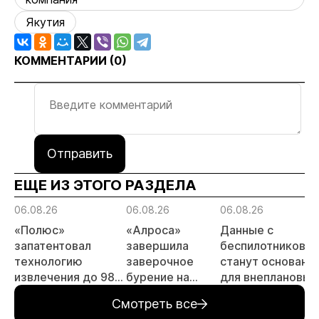
Якутия
КОММЕНТАРИИ (
0
)
Отправить
ЕЩЕ ИЗ ЭТОГО РАЗДЕЛА
06.08.26
06.08.26
06.08.26
«Полюс»
«Алроса»
Данные с
запатентовал
завершила
беспилотников
технологию
заверочное
станут основани
извлечения до 98%
бурение на
для внеплановых
золота из
золоторудном
проверок
Смотреть все
металлургического
месторождении
недропользоват