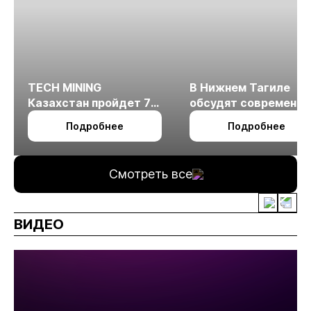
TECH MINING
В Нижнем Тагиле
Казахстан пройдет 7
обсудят современн
октября в Алматы
технологии
Подробнее
Подробнее
измельчения
минерального сырья
Смотреть все
ВИДЕО