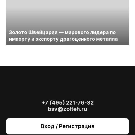
Золото Швейцарии — мирового лидера по
импорту и экспорту драгоценного металла
+7 (495) 221-76-32
bsv@zolteh.ru
На сайте осуществляется обработка файлов
cookie
, необходимых для работы сайта, а
Вход / Регистрация
также для анализа сайта и улучшения
предоставляемых сервисов с