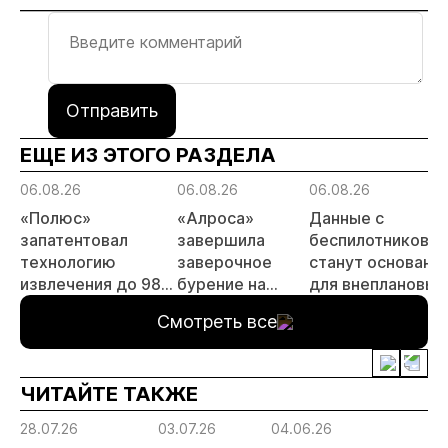
Отправить
ЕЩЕ ИЗ ЭТОГО РАЗДЕЛА
06.08.26
06.08.26
06.08.26
«Полюс»
«Алроса»
Данные с
запатентовал
завершила
беспилотников
технологию
заверочное
станут основани
извлечения до 98%
бурение на
для внеплановых
золота из
золоторудном
проверок
Смотреть все
металлургического
месторождении
недропользоват
шлака
Дегдекан
ЧИТАЙТЕ ТАКЖЕ
28.07.26
03.07.26
04.06.26