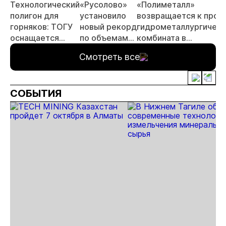
Технологический
«Русолово»
«Полиметалл»
полигон для
установило
возвращается к прое
горняков: ТОГУ
новый рекорд
гидрометаллургическ
оснащается
по объемам
комбината в
современным
производства
Хабаровском крае
Смотреть все
оборудованием
отечественного
производства
СОБЫТИЯ