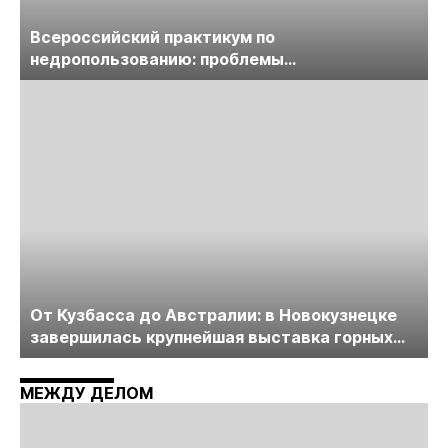
Всероссийский практикум по
недропользованию: проблемы
лицензирования, цифровизации, экспертизы
пройдет в начале июля
От Кузбасса до Австралии: в Новокузнецке
завершилась крупнейшая выставка горных
технологий «Недра России. Уголь России и
Майнинг»
МЕЖДУ ДЕЛОМ