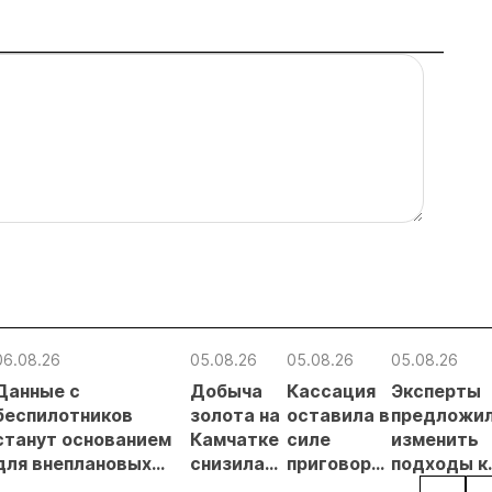
06.08.26
05.08.26
05.08.26
05.08.26
Данные с
Добыча
Кассация
Эксперты
беспилотников
золота на
оставила в
предложи
станут основанием
Камчатке
силе
изменить
для внеплановых
снизилась
приговор
подходы к
проверок
на 20,3% в
по делу о
регулиров