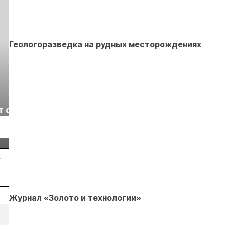
Геологоразведка на рудных месторождениях
Выставка «Рудник
Российская
т с
2026» пройдет в
отраслевая
г.
Екатеринбурге
энергетическая
Подробнее
Подробнее
конференция Р
2026
Журнал «Золото и технологии»