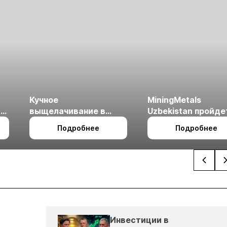
Кучное
MiningMetals
ые
выщелачивание в
Uzbekistan пройде
холодном климате
27 по 29 октября в 
Подробнее
Подробнее
Ташкент
Инвестиции в