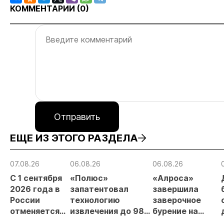
КОММЕНТАРИИ (
0
)
Отправить
ЕЩЕ ИЗ ЭТОГО РАЗДЕЛА
07.08.26
06.08.26
06.08.26
С 1 сентября
«Полюс»
«Алроса»
2026 года в
запатентовал
завершила
России
технологию
заверочное
отменяется
извлечения до 98%
бурение на
заявительный
золота из
золоторудном