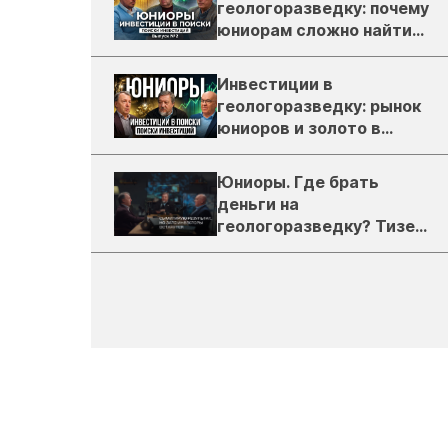
геологоразведку: почему
юниорам сложно найти
деньги
Инвестиции в
геологоразведку: рынок
юниоров и золото в
России
Юниоры. Где брать
деньги на
геологоразведку? Тизер
подкаста ЗиТ №1