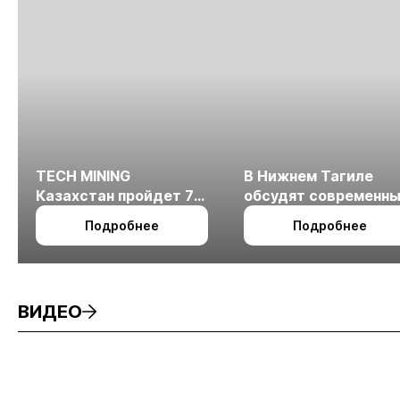
TECH MINING
В Нижнем Тагиле
Казахстан пройдет 7
обсудят современн
октября в Алматы
технологии
Подробнее
Подробнее
измельчения
минерального сырья
ВИДЕО