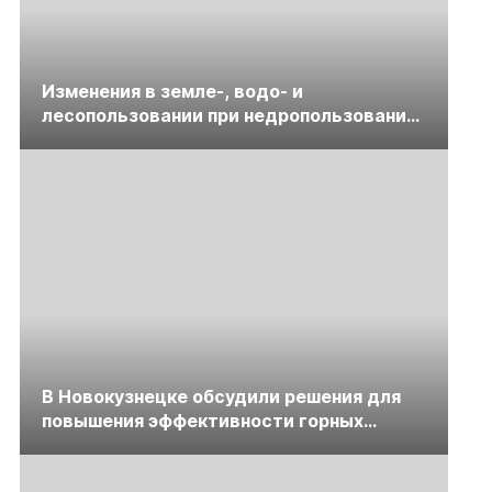
Изменения в земле-, водо- и
лесопользовании при недропользовании
обсудят на семинаре «ПравоТЭК»
В Новокузнецке обсудили решения для
повышения эффективности горных
предприятий