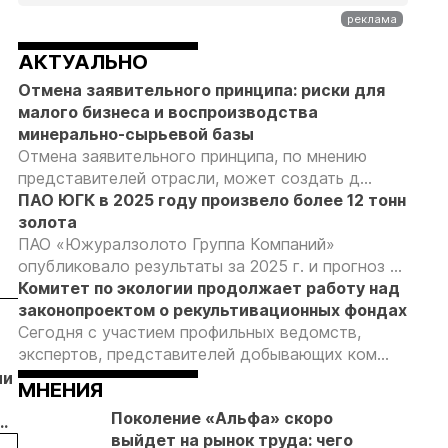
АКТУАЛЬНО
Отмена заявительного принципа: риски для
малого бизнеса и воспроизводства
минерально-сырьевой базы
Отмена заявительного принципа, по мнению
представителей отрасли, может создать д...
ПАО ЮГК в 2025 году произвело более 12 тонн
золота
ПАО «Южуралзолото Группа Компаний»
опубликовало результаты за 2025 г. и прогноз ...
Комитет по экологии продолжает работу над
законопроектом о рекультивационных фондах
05.08.26
04.08.26
04.08.26
Сегодня с участием профильных ведомств,
экспертов, представителей добывающих ком...
Путин обсудил
Продажи
Суд взыскал с
ли
с главой
золотых
ООО
МНЕНИЯ
«Алросы»
слитков через
«ЗапСибЗолото
Поколение «Альфа» скоро
развитие
Россельхозбанк
более 7 млн
выйдет на рынок труда: чего
анию
золотодобычи
выросли на 31%
рублей за