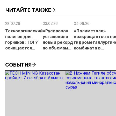
принцип на
металлургического
месторождении
ЧИТАЙТЕ ТАКЖЕ
россыпи:
шлака
Дегдекан
отраслевые
риски и
28.07.26
03.07.26
04.06.26
прогнозы для
Технологический
«Русолово»
«Полиметалл»
МСБ
полигон для
установило
возвращается к пр
горняков: ТОГУ
новый рекорд
гидрометаллургич
оснащается
по объемам
комбината в
современным
производства
Хабаровском крае
оборудованием
СОБЫТИЯ
отечественного
производства